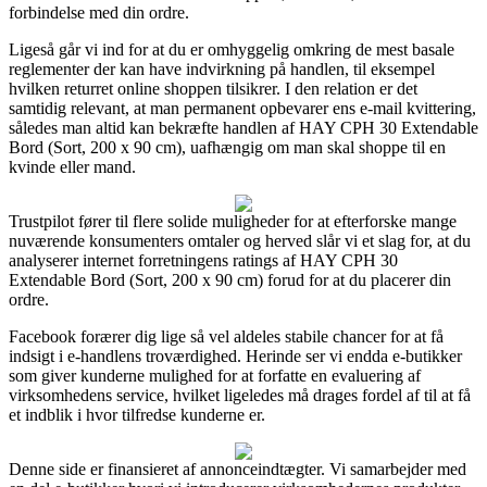
forbindelse med din ordre.
Ligeså går vi ind for at du er omhyggelig omkring de mest basale
reglementer der kan have indvirkning på handlen, til eksempel
hvilken returret online shoppen tilsikrer. I den relation er det
samtidig relevant, at man permanent opbevarer ens e-mail kvittering,
således man altid kan bekræfte handlen af HAY CPH 30 Extendable
Bord (Sort, 200 x 90 cm), uafhængig om man skal shoppe til en
kvinde eller mand.
Trustpilot fører til flere solide muligheder for at efterforske mange
nuværende konsumenters omtaler og herved slår vi et slag for, at du
analyserer internet forretningens ratings af HAY CPH 30
Extendable Bord (Sort, 200 x 90 cm) forud for at du placerer din
ordre.
Facebook forærer dig lige så vel aldeles stabile chancer for at få
indsigt i e-handlens troværdighed. Herinde ser vi endda e-butikker
som giver kunderne mulighed for at forfatte en evaluering af
virksomhedens service, hvilket ligeledes må drages fordel af til at få
et indblik i hvor tilfredse kunderne er.
Denne side er finansieret af annonceindtægter. Vi samarbejder med