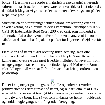
borde -|| Designer spiseborde er naturligvis usædvanlig afgørende
såfremt du har brug for dine nye varer om kort tid, så i det øjemed er
det faktisk klogt at vi gransker den estimerede leveringsdato på det
respektive produkt.
Størstedelen af e-forretninger stiller garanti om levering efter en
enkelt hverdag på en række af deres varenumre, eksempelvis HAY
CPH 30 Extendable Bord (Sort, 200 x 90 cm), som imidlertid er
afhængig af at ordren gennemføres forinden et angivent tidspunkt,
således at de kan nå at få pakken pakket før lagermedarbejderne får
fri.
Flere shops på nettet sikrer levering uden betaling, men ofte
afkræver det at du handler for et fastslået beløb. Som alternativ
kunne man overveje den mest letkøbte mulighed for levering, som
mange gange – uanset om man befinder sig ved Holstebro, Rønne
eller Jyllinge – vil være at få fragtfirmaet til at bringe ordren til en
pakkeshop.
Det er i dag meget gnidningsløst for alle og enhver at vurdere
prisniveauet hos flere firmaer på nettet, og så har flertallet af HAY
internet butikker været tvunget til at presse salgsværdien på varerne
– til babyer og børn, lige så vel som til damer og herrer – voldsomt,
og endda nogle gange sikre fragt uden beregning.