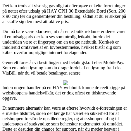
Det kan trods alt vise sig gavnligt at efterprøve enkelte forretninger
på nettet efter udsalg på HAY CPH 30 Extendable Bord (Sort, 200
x 90 cm) før du gennemfører din bestilling, sådan at du er sikker på
at skaffe sig den mest attraktive pris.
Du må bare være klar over, at når en e-butik reklamerer deres varer
til en udsalgspris der kan ses som utrolig letkøbt, burde det
undertiden være et fingerpeg om en uægte netbutik. Kortkøb er
imidlertid omfavnet af en lovbestemmelse, hvilket bistår dig som
køber overfor uoprigtige internet foretagender.
Generelt foreslår vi bestillinger med betalingskort eller MobilePay.
Som en anden løsning kan du drage fordel af en løsning fra f.eks.
ViaBill, når du vil betale betalingen senere.
Inden nogen handler på en HAY webbutik kunne de reelt kigge på
webshoppens handelsvilkår, det er dog oftest en tidskrævende
opgave.
Et nemmere alternativ kan være at efterse hvorvidt e-forretningen er
e-mærke tilsluttet, siden det længe har været en sikkerhed for at
netshoppen forstår de opstillede regler, og at e-shoppen af og til
undersøges af sagkyndige som behersker reglementet på området.
Dette er desuden din chance for support, når du møder besvær i