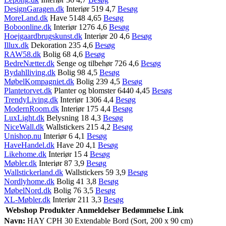
DesignGaragen.dk
Interiør 519 4,7
Besøg
MoreLand.dk
Have 5148 4,65
Besøg
Boboonline.dk
Interiør 1276 4,6
Besøg
Hoejgaardbrugskunst.dk
Interiør 20 4,6
Besøg
Illux.dk
Dekoration 235 4,6
Besøg
RAW58.dk
Bolig 68 4,6
Besøg
BedreNætter.dk
Senge og tilbehør 726 4,6
Besøg
Bydahlliving.dk
Bolig 98 4,5
Besøg
MøbelKompagniet.dk
Bolig 239 4,5
Besøg
Plantetorvet.dk
Planter og blomster 6440 4,45
Besøg
TrendyLiving.dk
Interiør 1306 4,4
Besøg
ModernRoom.dk
Interiør 175 4,4
Besøg
LuxLight.dk
Belysning 18 4,3
Besøg
NiceWall.dk
Wallstickers 215 4,2
Besøg
Unishop.nu
Interiør 6 4,1
Besøg
HaveHandel.dk
Have 20 4,1
Besøg
Likehome.dk
Interiør 15 4
Besøg
Møbler.dk
Interiør 87 3,9
Besøg
Wallstickerland.dk
Wallstickers 59 3,9
Besøg
Nordlyhome.dk
Bolig 41 3,8
Besøg
MøbelNord.dk
Bolig 76 3,5
Besøg
XL-Møbler.dk
Interiør 211 3,3
Besøg
Webshop
Produkter
Anmeldelser
Bedømmelse
Link
Navn:
HAY CPH 30 Extendable Bord (Sort, 200 x 90 cm)