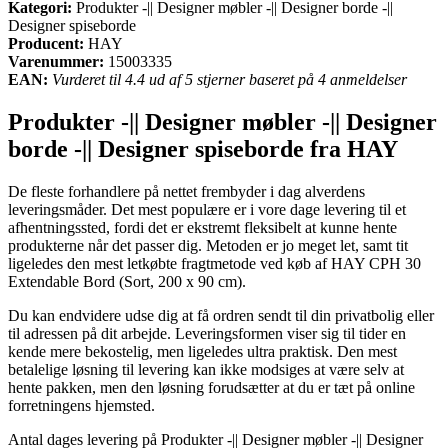
Kategori:
Produkter -|| Designer møbler -|| Designer borde -||
Designer spiseborde
Producent:
HAY
Varenummer:
15003335
EAN:
Vurderet til 4.4 ud af 5 stjerner baseret på 4 anmeldelser
Produkter -|| Designer møbler -|| Designer
borde -|| Designer spiseborde fra HAY
De fleste forhandlere på nettet frembyder i dag alverdens
leveringsmåder. Det mest populære er i vore dage levering til et
afhentningssted, fordi det er ekstremt fleksibelt at kunne hente
produkterne når det passer dig. Metoden er jo meget let, samt tit
ligeledes den mest letkøbte fragtmetode ved køb af HAY CPH 30
Extendable Bord (Sort, 200 x 90 cm).
Du kan endvidere udse dig at få ordren sendt til din privatbolig eller
til adressen på dit arbejde. Leveringsformen viser sig til tider en
kende mere bekostelig, men ligeledes ultra praktisk. Den mest
betalelige løsning til levering kan ikke modsiges at være selv at
hente pakken, men den løsning forudsætter at du er tæt på online
forretningens hjemsted.
Antal dages levering på Produkter -|| Designer møbler -|| Designer