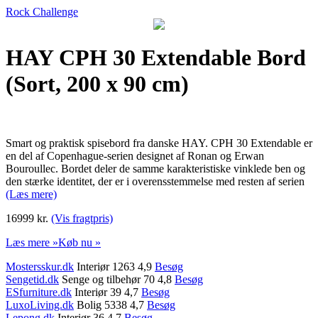
Rock Challenge
HAY CPH 30 Extendable Bord
(Sort, 200 x 90 cm)
Smart og praktisk spisebord fra danske HAY. CPH 30 Extendable er
en del af Copenhague-serien designet af Ronan og Erwan
Bouroullec. Bordet deler de samme karakteristiske vinklede ben og
den stærke identitet, der er i overensstemmelse med resten af serien
(Læs mere)
16999 kr.
(Vis fragtpris)
Læs mere »
Køb nu »
Mostersskur.dk
Interiør 1263 4,9
Besøg
Sengetid.dk
Senge og tilbehør 70 4,8
Besøg
ESfurniture.dk
Interiør 39 4,7
Besøg
LuxoLiving.dk
Bolig 5338 4,7
Besøg
Lepong.dk
Interiør 36 4,7
Besøg