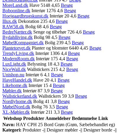
MoreLand.dk
Have 5148 4,65
Besøg
Boboonline.dk
Interiør 1276 4,6
Besøg
Hoejgaardbrugskunst.dk
Interiør 20 4,6
Besøg
Illux.dk
Dekoration 235 4,6
Besøg
RAW58.dk
Bolig 68 4,6
Besøg
BedreNætter.dk
Senge og tilbehør 726 4,6
Besøg
Bydahlliving.dk
Bolig 98 4,5
Besøg
MøbelKompagniet.dk
Bolig 239 4,5
Besøg
Plantetorvet.dk
Planter og blomster 6440 4,45
Besøg
TrendyLiving.dk
Interiør 1306 4,4
Besøg
ModernRoom.dk
Interiør 175 4,4
Besøg
LuxLight.dk
Belysning 18 4,3
Besøg
NiceWall.dk
Wallstickers 215 4,2
Besøg
Unishop.nu
Interiør 6 4,1
Besøg
HaveHandel.dk
Have 20 4,1
Besøg
Likehome.dk
Interiør 15 4
Besøg
Møbler.dk
Interiør 87 3,9
Besøg
Wallstickerland.dk
Wallstickers 59 3,9
Besøg
Nordlyhome.dk
Bolig 41 3,8
Besøg
MøbelNord.dk
Bolig 76 3,5
Besøg
XL-Møbler.dk
Interiør 211 3,3
Besøg
Webshop
Produkter
Anmeldelser
Bedømmelse
Link
Navn:
HAY CPH 25 Bord Grøn (Grøn, Sæbebehandlet eg)
Kategori:
Produkter -|| Designer møbler -|| Designer borde -||