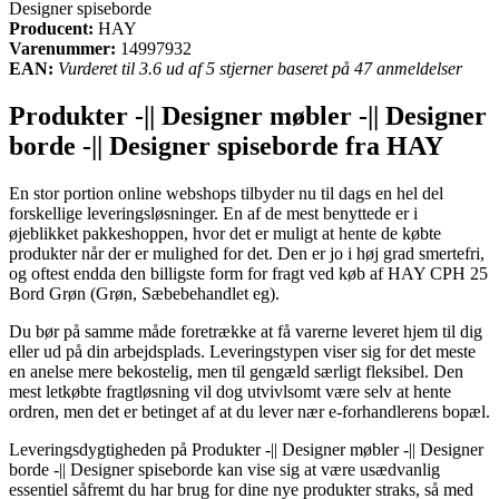
Designer spiseborde
Producent:
HAY
Varenummer:
14997932
EAN:
Vurderet til 3.6 ud af 5 stjerner baseret på 47 anmeldelser
Produkter -|| Designer møbler -|| Designer
borde -|| Designer spiseborde fra HAY
En stor portion online webshops tilbyder nu til dags en hel del
forskellige leveringsløsninger. En af de mest benyttede er i
øjeblikket pakkeshoppen, hvor det er muligt at hente de købte
produkter når der er mulighed for det. Den er jo i høj grad smertefri,
og oftest endda den billigste form for fragt ved køb af HAY CPH 25
Bord Grøn (Grøn, Sæbebehandlet eg).
Du bør på samme måde foretrække at få varerne leveret hjem til dig
eller ud på din arbejdsplads. Leveringstypen viser sig for det meste
en anelse mere bekostelig, men til gengæld særligt fleksibel. Den
mest letkøbte fragtløsning vil dog utvivlsomt være selv at hente
ordren, men det er betinget af at du lever nær e-forhandlerens bopæl.
Leveringsdygtigheden på Produkter -|| Designer møbler -|| Designer
borde -|| Designer spiseborde kan vise sig at være usædvanlig
essentiel såfremt du har brug for dine nye produkter straks, så med