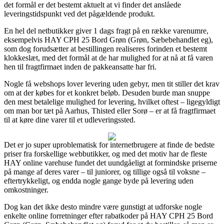
det formål er det bestemt aktuelt at vi finder det anslåede
leveringstidspunkt ved det pågældende produkt.
En hel del netbutikker giver 1 dags fragt på en række varenumre,
eksempelvis HAY CPH 25 Bord Grøn (Grøn, Sæbebehandlet eg),
som dog forudsætter at bestillingen realiseres forinden et bestemt
klokkeslæt, med det formål at de har mulighed for at nå at få varen
hen til fragtfirmaet inden de pakkeansatte har fri.
Nogle få webshops lover levering uden gebyr, men tit stiller det krav
om at der købes for et konkret beløb. Desuden burde man snuppe
den mest betalelige mulighed for levering, hvilket oftest – ligegyldigt
om man bor tæt på Aarhus, Thisted eller Sorø – er at få fragtfirmaet
til at køre dine varer til et udleveringssted.
Det er jo super uproblematisk for internetbrugere at finde de bedste
priser fra forskellige webbutikker, og med det motiv har de fleste
HAY online varehuse fundet det uundgåeligt at formindske priserne
på mange af deres varer – til juniorer, og tillige også til voksne –
eftertrykkeligt, og endda nogle gange byde på levering uden
omkostninger.
Dog kan det ikke desto mindre være gunstigt at udforske nogle
enkelte online forretninger efter rabatkoder på HAY CPH 25 Bord