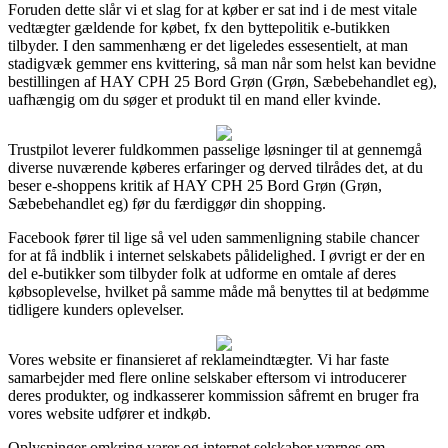
Foruden dette slår vi et slag for at køber er sat ind i de mest vitale
vedtægter gældende for købet, fx den byttepolitik e-butikken
tilbyder. I den sammenhæng er det ligeledes essesentielt, at man
stadigvæk gemmer ens kvittering, så man når som helst kan bevidne
bestillingen af HAY CPH 25 Bord Grøn (Grøn, Sæbebehandlet eg),
uafhængig om du søger et produkt til en mand eller kvinde.
Trustpilot leverer fuldkommen passelige løsninger til at gennemgå
diverse nuværende køberes erfaringer og derved tilrådes det, at du
beser e-shoppens kritik af HAY CPH 25 Bord Grøn (Grøn,
Sæbebehandlet eg) før du færdiggør din shopping.
Facebook fører til lige så vel uden sammenligning stabile chancer
for at få indblik i internet selskabets pålidelighed. I øvrigt er der en
del e-butikker som tilbyder folk at udforme en omtale af deres
købsoplevelse, hvilket på samme måde må benyttes til at bedømme
tidligere kunders oplevelser.
Vores website er finansieret af reklameindtægter. Vi har faste
samarbejder med flere online selskaber eftersom vi introducerer
deres produkter, og indkasserer kommission såfremt en bruger fra
vores website udfører et indkøb.
Oplysninger omkring varer og internet selskaber værnes om