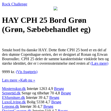
Rock Challenge
HAY CPH 25 Bord Grøn
(Grøn, Sæbebehandlet eg)
Smukt bord fra danske HAY. Dette flotte CPH 25 bord er en del af
den skønne Copenhague-serien, der er designet af Ronan og Erwan
Bouroullec. CPH 25 deler de samme karakteristiske vinklede ben og
stærke identitet, der er i overensstemmelse med resten af
(Læs mere)
9999 kr.
(Vis fragtpris)
Læs mere »
Køb nu »
Mostersskur.dk
Interiør 1263 4,9
Besøg
Sengetid.dk
Senge og tilbehør 70 4,8
Besøg
ESfurniture.dk
Interiør 39 4,7
Besøg
LuxoLiving.dk
Bolig 5338 4,7
Besøg
Lepong.dk
Interiør 36 4,7
Besøg
DesignGaragen.dk
Interiør 519 4,7
Besøg