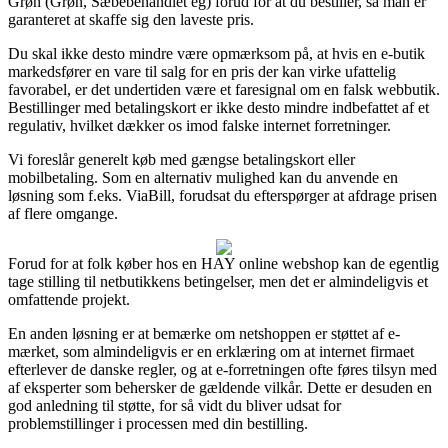
Grøn (Grøn, Sæbebehandlet eg) forud for at du bestiller, så man er
garanteret at skaffe sig den laveste pris.
Du skal ikke desto mindre være opmærksom på, at hvis en e-butik
markedsfører en vare til salg for en pris der kan virke ufattelig
favorabel, er det undertiden være et faresignal om en falsk webbutik.
Bestillinger med betalingskort er ikke desto mindre indbefattet af et
regulativ, hvilket dækker os imod falske internet forretninger.
Vi foreslår generelt køb med gængse betalingskort eller
mobilbetaling. Som en alternativ mulighed kan du anvende en
løsning som f.eks. ViaBill, forudsat du efterspørger at afdrage prisen
af flere omgange.
Forud for at folk køber hos en HAY online webshop kan de egentlig
tage stilling til netbutikkens betingelser, men det er almindeligvis et
omfattende projekt.
En anden løsning er at bemærke om netshoppen er støttet af e-
mærket, som almindeligvis er en erklæring om at internet firmaet
efterlever de danske regler, og at e-forretningen ofte føres tilsyn med
af eksperter som behersker de gældende vilkår. Dette er desuden en
god anledning til støtte, for så vidt du bliver udsat for
problemstillinger i processen med din bestilling.