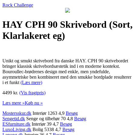
Rock Challenge
HAY CPH 90 Skrivebord (Sort,
Klarlakeret eg)
Unikt og smukt skrivebord fra danske HAY. CPH 90 skrivebordet
bringer klassisk skrivebordsæstetik ind i en moderne kontekst.
Bouroullec-brødrenes design med enkle, men yndefulde,
asymmetriske ben kombineret med den smukke bordplade resulterer
i et funkt
(Læs mere)
4499 kr.
(Vis fragtpris)
Læs mere »
Køb nu »
Mostersskur.dk
Interiør 1263 4,9
Besøg
Sengetid.dk
Senge og tilbehør 70 4,8
Besøg
ESfurniture.dk
Interiør 39 4,7
Besøg
LuxoLiving.dk
Bolig 5338 4,7
Besøg
Lepong.dk
Interiør 36 4,7
Besøg