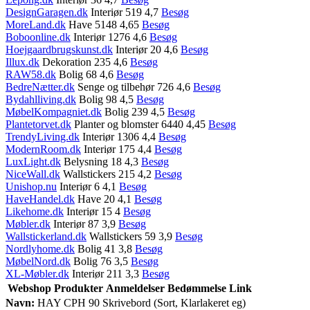
DesignGaragen.dk
Interiør 519 4,7
Besøg
MoreLand.dk
Have 5148 4,65
Besøg
Boboonline.dk
Interiør 1276 4,6
Besøg
Hoejgaardbrugskunst.dk
Interiør 20 4,6
Besøg
Illux.dk
Dekoration 235 4,6
Besøg
RAW58.dk
Bolig 68 4,6
Besøg
BedreNætter.dk
Senge og tilbehør 726 4,6
Besøg
Bydahlliving.dk
Bolig 98 4,5
Besøg
MøbelKompagniet.dk
Bolig 239 4,5
Besøg
Plantetorvet.dk
Planter og blomster 6440 4,45
Besøg
TrendyLiving.dk
Interiør 1306 4,4
Besøg
ModernRoom.dk
Interiør 175 4,4
Besøg
LuxLight.dk
Belysning 18 4,3
Besøg
NiceWall.dk
Wallstickers 215 4,2
Besøg
Unishop.nu
Interiør 6 4,1
Besøg
HaveHandel.dk
Have 20 4,1
Besøg
Likehome.dk
Interiør 15 4
Besøg
Møbler.dk
Interiør 87 3,9
Besøg
Wallstickerland.dk
Wallstickers 59 3,9
Besøg
Nordlyhome.dk
Bolig 41 3,8
Besøg
MøbelNord.dk
Bolig 76 3,5
Besøg
XL-Møbler.dk
Interiør 211 3,3
Besøg
Webshop
Produkter
Anmeldelser
Bedømmelse
Link
Navn:
HAY CPH 90 Skrivebord (Sort, Klarlakeret eg)