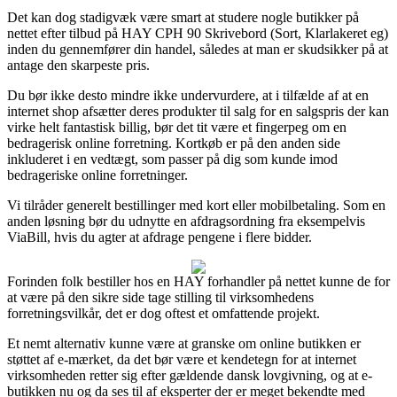
Det kan dog stadigvæk være smart at studere nogle butikker på
nettet efter tilbud på HAY CPH 90 Skrivebord (Sort, Klarlakeret eg)
inden du gennemfører din handel, således at man er skudsikker på at
antage den skarpeste pris.
Du bør ikke desto mindre ikke undervurdere, at i tilfælde af at en
internet shop afsætter deres produkter til salg for en salgspris der kan
virke helt fantastisk billig, bør det tit være et fingerpeg om en
bedragerisk online forretning. Kortkøb er på den anden side
inkluderet i en vedtægt, som passer på dig som kunde imod
bedrageriske online forretninger.
Vi tilråder generelt bestillinger med kort eller mobilbetaling. Som en
anden løsning bør du udnytte en afdragsordning fra eksempelvis
ViaBill, hvis du agter at afdrage pengene i flere bidder.
Forinden folk bestiller hos en HAY forhandler på nettet kunne de for
at være på den sikre side tage stilling til virksomhedens
forretningsvilkår, det er dog oftest et omfattende projekt.
Et nemt alternativ kunne være at granske om online butikken er
støttet af e-mærket, da det bør være et kendetegn for at internet
virksomheden retter sig efter gældende dansk lovgivning, og at e-
butikken nu og da ses til af eksperter der er meget bekendte med