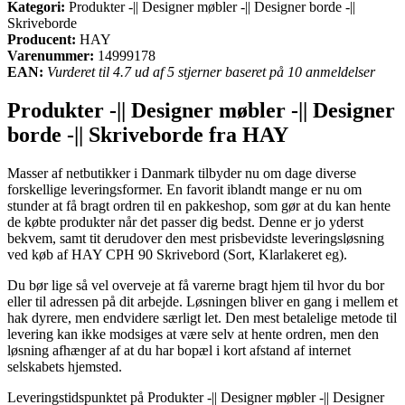
Kategori:
Produkter -|| Designer møbler -|| Designer borde -||
Skriveborde
Producent:
HAY
Varenummer:
14999178
EAN:
Vurderet til 4.7 ud af 5 stjerner baseret på 10 anmeldelser
Produkter -|| Designer møbler -|| Designer
borde -|| Skriveborde fra HAY
Masser af netbutikker i Danmark tilbyder nu om dage diverse
forskellige leveringsformer. En favorit iblandt mange er nu om
stunder at få bragt ordren til en pakkeshop, som gør at du kan hente
de købte produkter når det passer dig bedst. Denne er jo yderst
bekvem, samt tit derudover den mest prisbevidste leveringsløsning
ved køb af HAY CPH 90 Skrivebord (Sort, Klarlakeret eg).
Du bør lige så vel overveje at få varerne bragt hjem til hvor du bor
eller til adressen på dit arbejde. Løsningen bliver en gang i mellem et
hak dyrere, men endvidere særligt let. Den mest betalelige metode til
levering kan ikke modsiges at være selv at hente ordren, men den
løsning afhænger af at du har bopæl i kort afstand af internet
selskabets hjemsted.
Leveringstidspunktet på Produkter -|| Designer møbler -|| Designer