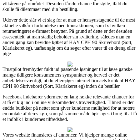
vilkårene på området. Desuden får du chance for støtte, ifald du
skulle få dilemmaer med din bestilling.
Udover dette slår vi et slag for at man er hensynstagende til de mest
aktuelle vilkår i forbindelse med transaktionen, som fx hvilken
returneringsret e-firmaet benytter. På grund af dette er det desuden
essesentielt, at man stadig beholder sin kvittering, således man en
anden gang kan bevidne købet af HAY CPH 90 Skrivebord (Sort,
Klarlakeret eg), uafhængig om du søger efter varer til en dreng eller
pige.
Trustpilot frembyder fuldt ud passende løsninger til at læse ganske
mange tidligere konsumenters synspunkter og herved er det
anbefalelsesværdigt, at du eftersøger internet firmaets kritik af HAY
CPH 90 Skrivebord (Sort, Klarlakeret eg) inden du bestiller.
Facebook indebærer ydermere en lang række relevante chancer for
at få et kig ind i online virksomhedens troværdighed. Tilmed er der
endda butikker på nettet som giver kunderne mulighed for at notere
en omtale af deres køb, som på samme måde bør tages i brug til at få
et indblik i kundernes tilfredshed.
Vores website finansieres af annoncer. Vi hjælper mange online