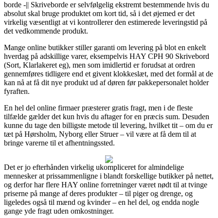
borde -|| Skriveborde er selvfølgelig ekstremt bestemmende hvis du
absolut skal bruge produktet om kort tid, så i det øjemed er det
virkelig væsentligt at vi kontrollerer den estimerede leveringstid på
det vedkommende produkt.
Mange online butikker stiller garanti om levering på blot en enkelt
hverdag på adskillige varer, eksempelvis HAY CPH 90 Skrivebord
(Sort, Klarlakeret eg), men som imidlertid er forudsat at ordren
gennemføres tidligere end et givent klokkeslæt, med det formål at de
kan nå at få dit nye produkt ud af døren før pakkepersonalet holder
fyraften.
En hel del online firmaer præsterer gratis fragt, men i de fleste
tilfælde gælder det kun hvis du aftager for en præcis sum. Desuden
kunne du tage den billigste metode til levering, hvilket tit – om du er
tæt på Hørsholm, Nyborg eller Struer – vil være at få dem til at
bringe varerne til et afhentningssted.
Det er jo efterhånden virkelig ukompliceret for almindelige
mennesker at prissammenligne i blandt forskellige butikker på nettet,
og derfor har flere HAY online forretninger været nødt til at tvinge
priserne på mange af deres produkter – til piger og drenge, og
ligeledes også til mænd og kvinder – en hel del, og endda nogle
gange yde fragt uden omkostninger.