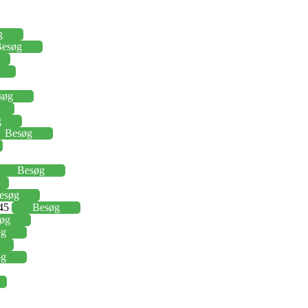
g
esøg
søg
g
Besøg
Besøg
esøg
,45
Besøg
øg
øg
øg