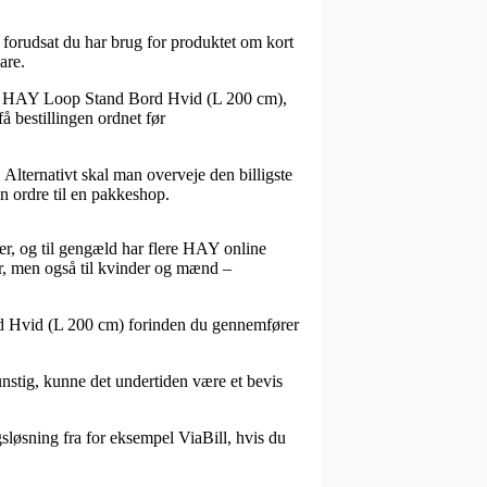
g forudsat du har brug for produktet om kort
are.
lvis HAY Loop Stand Bord Hvid (L 200 cm),
få bestillingen ordnet før
 Alternativt skal man overveje den billigste
in ordre til en pakkeshop.
der, og til gengæld har flere HAY online
ger, men også til kvinder og mænd –
rd Hvid (L 200 cm) forinden du gennemfører
unstig, kunne det undertiden være et bevis
gsløsning fra for eksempel ViaBill, hvis du