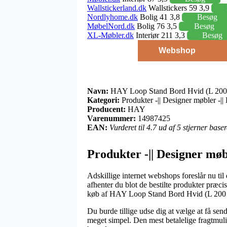
Wallstickerland.dk
Wallstickers 59 3,9
Nordlyhome.dk
Bolig 41 3,8
Besøg
MøbelNord.dk
Bolig 76 3,5
Besøg
XL-Møbler.dk
Interiør 211 3,3
Besøg
Webshop
Navn:
HAY Loop Stand Bord Hvid (L 200
Kategori:
Produkter -|| Designer møbler -||
Producent:
HAY
Varenummer:
14987425
EAN:
Vurderet til 4.7 ud af 5 stjerner bas
Produkter -|| Designer møb
Adskillige internet webshops foreslår nu til
afhenter du blot de bestilte produkter præci
køb af HAY Loop Stand Bord Hvid (L 200
Du burde tillige udse dig at vælge at få sen
meget simpel. Den mest betalelige fragtmuli