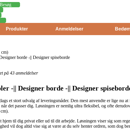
Besøg
Produkter
Anmeldelser
Bedøm
 cm)
 Designer borde -|| Designer spiseborde
eret på 43 anmeldelser
ler -|| Designer borde -|| Designer spisebor
 dags et stort udvalg af leveringsmåder. Den mest anvendte er lige nu a
s når det passer dig. Løsningen er nemlig ultra fleksibel, og ofte derud
 cm).
dt hjem til dig privat eller ud til dit arbejde. Løsningen viser sig som r
ghed vil dog altid vise sig at være at du selv henter ordren, som dog b