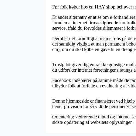
Før folk køber hos en HAY shop behøver man
Et andet alternativ er at se om e-forhandler
foruden at internet firmaet løbende kontrol
service, ifald du forvoldes dilemmaer i forb
Dertil er det fornuftigt at man er obs på de 
det samtidig vigtigt, at man permanent beho
cm), om du skal købe en gave til en dreng el
Trustpilot giver dig en række gunstige muli
du udforsker internet forretningens rating
Facebook indebærer på samme måde de facto 
tilbyder folk at forfatte en evaluering af v
Denne hjemmeside er finansieret ved hjælp a
tjener provision for så vidt de personer vi s
Orientering vedrørende tilbud og internet se
sidste opdatering af websitets oplysninger.