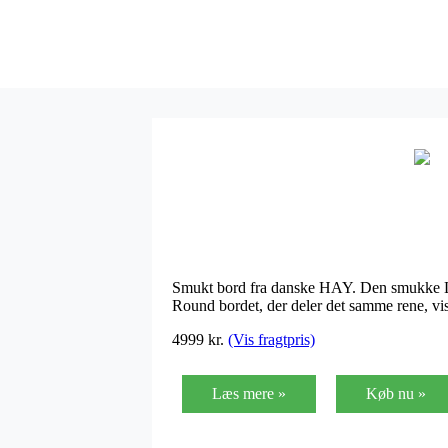
Smukt bord fra danske HAY. Den smukke Loo
Round bordet, der deler det samme rene, vis
4999 kr.
(Vis fragtpris)
Læs mere »
Køb nu »