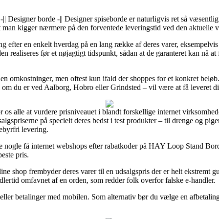
-|| Designer borde -|| Designer spiseborde er naturligvis ret så væsentli
 at man kigger nærmere på den forventede leveringstid ved den aktuelle v
ring efter en enkelt hverdag på en lang række af deres varer, eksempe
n realiseres før et nøjagtigt tidspunkt, sådan at de garanteret kan nå at 
den omkostninger, men oftest kun ifald der shoppes for et konkret beløb.
l om du er ved Aalborg, Hobro eller Grindsted – vil være at få leveret d
r os alle at vurdere prisniveauet i blandt forskellige internet virksomhe
salgspriserne på specielt deres bedst i test produkter – til drenge og pi
byrfri levering.
e nogle få internet webshops efter rabatkoder på HAY Loop Stand Bo
este pris.
ine shop frembyder deres varer til en udsalgspris der er helt ekstremt g
ertid omfavnet af en orden, som redder folk overfor falske e-handler.
t eller betalinger med mobilen. Som alternativ bør du vælge en afbetalin