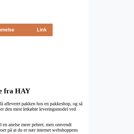
melse
Link
de fra HAY
t få afleveret pakken hos en pakkeshop, og så
over den mest letkøbte leveringsmodel ved
egel en anelse mere pebret, men omvendt
eroer på at du er nær internet webshoppens