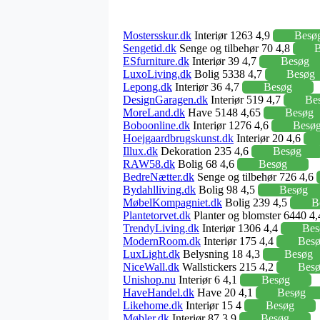
Mostersskur.dk
Interiør 1263 4,9
Besø
Sengetid.dk
Senge og tilbehør 70 4,8
B
ESfurniture.dk
Interiør 39 4,7
Besøg
LuxoLiving.dk
Bolig 5338 4,7
Besøg
Lepong.dk
Interiør 36 4,7
Besøg
DesignGaragen.dk
Interiør 519 4,7
Be
MoreLand.dk
Have 5148 4,65
Besøg
Boboonline.dk
Interiør 1276 4,6
Besø
Hoejgaardbrugskunst.dk
Interiør 20 4,6
Illux.dk
Dekoration 235 4,6
Besøg
RAW58.dk
Bolig 68 4,6
Besøg
BedreNætter.dk
Senge og tilbehør 726 4,6
Bydahlliving.dk
Bolig 98 4,5
Besøg
MøbelKompagniet.dk
Bolig 239 4,5
B
Plantetorvet.dk
Planter og blomster 6440 4
TrendyLiving.dk
Interiør 1306 4,4
Bes
ModernRoom.dk
Interiør 175 4,4
Bes
LuxLight.dk
Belysning 18 4,3
Besøg
NiceWall.dk
Wallstickers 215 4,2
Bes
Unishop.nu
Interiør 6 4,1
Besøg
HaveHandel.dk
Have 20 4,1
Besøg
Likehome.dk
Interiør 15 4
Besøg
Møbler.dk
Interiør 87 3,9
Besøg