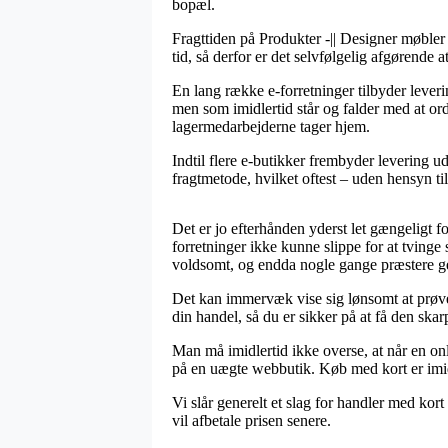
bopæl.
Fragttiden på Produkter -|| Designer møbler 
tid, så derfor er det selvfølgelig afgørende
En lang række e-forretninger tilbyder leve
men som imidlertid står og falder med at orde
lagermedarbejderne tager hjem.
Indtil flere e-butikker frembyder levering u
fragtmetode, hvilket oftest – uden hensyn ti
Det er jo efterhånden yderst let gængeligt fo
forretninger ikke kunne slippe for at tvinge 
voldsomt, og endda nogle gange præstere ge
Det kan immervæk vise sig lønsomt at prøv
din handel, så du er sikker på at få den skarp
Man må imidlertid ikke overse, at når en onl
på en uægte webbutik. Køb med kort er imidl
Vi slår generelt et slag for handler med kor
vil afbetale prisen senere.