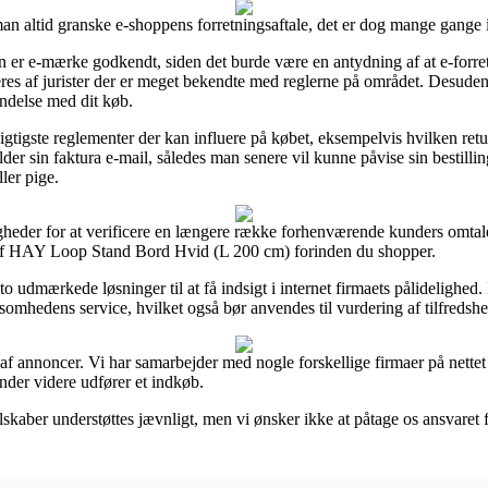
 altid granske e-shoppens forretningsaftale, det er dog mange gange ik
en er e-mærke godkendt, siden det burde være en antydning af at e-forret
leres af jurister der er meget bekendte med reglerne på området. Desuden
indelse med dit køb.
vigtigste reglementer der kan influere på købet, eksempelvis hvilken retu
lder sin faktura e-mail, således man senere vil kunne påvise sin besti
ler pige.
gheder for at verificere en længere række forhenværende kunders omtaler 
s af HAY Loop Stand Bord Hvid (L 200 cm) forinden du shopper.
udmærkede løsninger til at få indsigt i internet firmaets pålidelighed
irksomhedens service, hvilket også bør anvendes til vurdering af tilfreds
f annoncer. Vi har samarbejder med nogle forskellige firmaer på nettet
ender videre udfører et indkøb.
lskaber understøttes jævnligt, men vi ønsker ikke at påtage os ansvaret f