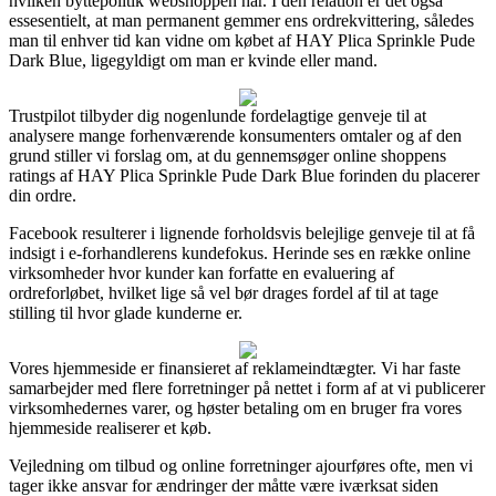
hvilken byttepolitik webshoppen har. I den relation er det også
essesentielt, at man permanent gemmer ens ordrekvittering, således
man til enhver tid kan vidne om købet af HAY Plica Sprinkle Pude
Dark Blue, ligegyldigt om man er kvinde eller mand.
Trustpilot tilbyder dig nogenlunde fordelagtige genveje til at
analysere mange forhenværende konsumenters omtaler og af den
grund stiller vi forslag om, at du gennemsøger online shoppens
ratings af HAY Plica Sprinkle Pude Dark Blue forinden du placerer
din ordre.
Facebook resulterer i lignende forholdsvis belejlige genveje til at få
indsigt i e-forhandlerens kundefokus. Herinde ses en række online
virksomheder hvor kunder kan forfatte en evaluering af
ordreforløbet, hvilket lige så vel bør drages fordel af til at tage
stilling til hvor glade kunderne er.
Vores hjemmeside er finansieret af reklameindtægter. Vi har faste
samarbejder med flere forretninger på nettet i form af at vi publicerer
virksomhedernes varer, og høster betaling om en bruger fra vores
hjemmeside realiserer et køb.
Vejledning om tilbud og online forretninger ajourføres ofte, men vi
tager ikke ansvar for ændringer der måtte være iværksat siden