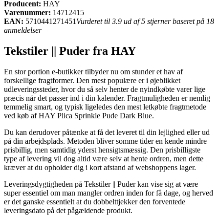
Producent:
HAY
Varenummer:
14712415
EAN:
5710441271451
Vurderet til 3.9 ud af 5 stjerner baseret på 18
anmeldelser
Tekstiler || Puder fra HAY
En stor portion e-butikker tilbyder nu om stunder et hav af
forskellige fragtformer. Den mest populære er i øjeblikket
udleveringssteder, hvor du så selv henter de nyindkøbte varer lige
præcis når det passer ind i din kalender. Fragtmuligheden er nemlig
temmelig smart, og typisk ligeledes den mest letkøbte fragtmetode
ved køb af HAY Plica Sprinkle Pude Dark Blue.
Du kan derudover påtænke at få det leveret til din lejlighed eller ud
på din arbejdsplads. Metoden bliver somme tider en kende mindre
prisbillig, men samtidig yderst hensigtsmæssig. Den prisbilligste
type af levering vil dog altid være selv at hente ordren, men dette
kræver at du opholder dig i kort afstand af webshoppens lager.
Leveringsdygtigheden på Tekstiler || Puder kan vise sig at være
super essentiel om man mangler ordren inden for få dage, og herved
er det ganske essentielt at du dobbelttjekker den forventede
leveringsdato på det pågældende produkt.