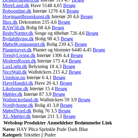
MoreLand.dk
Have 5148 4,65
Besøg
Boboonline.dk
Interiør 1276 4,6
Besøg
Hoejgaardbrugskunst.dk
Interiør 20 4,6
Besøg
Illux.dk
Dekoration 235 4,6
Besøg
RAW58.dk
Bolig 68 4,6
Besøg
BedreNætter.dk
Senge og tilbehør 726 4,6
Besøg
Bydahlliving.dk
Bolig 98 4,5
Besøg
MøbelKompagniet.dk
Bolig 239 4,5
Besøg
Plantetorvet.dk
Planter og blomster 6440 4,45
Besøg
TrendyLiving.dk
Interiør 1306 4,4
Besøg
ModernRoom.dk
Interiør 175 4,4
Besøg
LuxLight.dk
Belysning 18 4,3
Besøg
NiceWall.dk
Wallstickers 215 4,2
Besøg
Unishop.nu
Interiør 6 4,1
Besøg
HaveHandel.dk
Have 20 4,1
Besøg
Likehome.dk
Interiør 15 4
Besøg
Møbler.dk
Interiør 87 3,9
Besøg
Wallstickerland.dk
Wallstickers 59 3,9
Besøg
Nordlyhome.dk
Bolig 41 3,8
Besøg
MøbelNord.dk
Bolig 76 3,5
Besøg
XL-Møbler.dk
Interiør 211 3,3
Besøg
Webshop
Produkter
Anmeldelser
Bedømmelse
Link
Navn:
HAY Plica Sprinkle Pude Dark Blue
Kategori:
Tekstiler || Puder