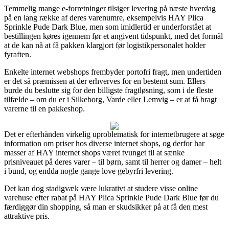
Temmelig mange e-forretninger tilsiger levering på næste hverdag
på en lang række af deres varenumre, eksempelvis HAY Plica
Sprinkle Pude Dark Blue, men som imidlertid er underforstået at
bestillingen køres igennem før et angivent tidspunkt, med det formål
at de kan nå at få pakken klargjort før logistikpersonalet holder
fyraften.
Enkelte internet webshops frembyder portofri fragt, men undertiden
er det så præmissen at der erhverves for en bestemt sum. Ellers
burde du beslutte sig for den billigste fragtløsning, som i de fleste
tilfælde – om du er i Silkeborg, Varde eller Lemvig – er at få bragt
varerne til en pakkeshop.
Det er efterhånden virkelig uproblematisk for internetbrugere at søge
information om priser hos diverse internet shops, og derfor har
masser af HAY internet shops været tvunget til at sænke
prisniveauet på deres varer – til børn, samt til herrer og damer – helt
i bund, og endda nogle gange love gebyrfri levering.
Det kan dog stadigvæk være lukrativt at studere visse online
varehuse efter rabat på HAY Plica Sprinkle Pude Dark Blue før du
færdiggør din shopping, så man er skudsikker på at få den mest
attraktive pris.