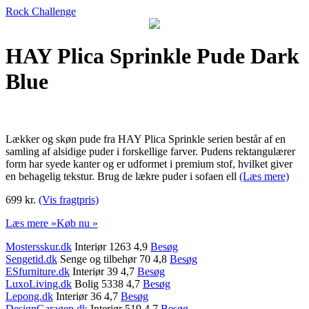
Rock Challenge
HAY Plica Sprinkle Pude Dark
Blue
Lækker og skøn pude fra HAY Plica Sprinkle serien består af en
samling af alsidige puder i forskellige farver. Pudens rektangulærer
form har syede kanter og er udformet i premium stof, hvilket giver
en behagelig tekstur. Brug de lækre puder i sofaen ell
(Læs mere)
699 kr.
(Vis fragtpris)
Læs mere »
Køb nu »
Mostersskur.dk
Interiør 1263 4,9
Besøg
Sengetid.dk
Senge og tilbehør 70 4,8
Besøg
ESfurniture.dk
Interiør 39 4,7
Besøg
LuxoLiving.dk
Bolig 5338 4,7
Besøg
Lepong.dk
Interiør 36 4,7
Besøg
DesignGaragen.dk
Interiør 519 4,7
Besøg