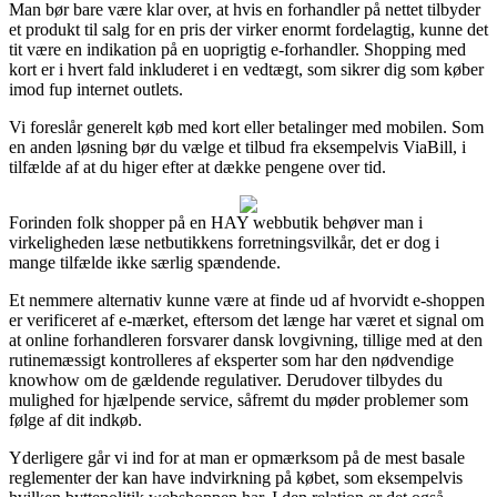
Man bør bare være klar over, at hvis en forhandler på nettet tilbyder
et produkt til salg for en pris der virker enormt fordelagtig, kunne det
tit være en indikation på en uoprigtig e-forhandler. Shopping med
kort er i hvert fald inkluderet i en vedtægt, som sikrer dig som køber
imod fup internet outlets.
Vi foreslår generelt køb med kort eller betalinger med mobilen. Som
en anden løsning bør du vælge et tilbud fra eksempelvis ViaBill, i
tilfælde af at du higer efter at dække pengene over tid.
Forinden folk shopper på en HAY webbutik behøver man i
virkeligheden læse netbutikkens forretningsvilkår, det er dog i
mange tilfælde ikke særlig spændende.
Et nemmere alternativ kunne være at finde ud af hvorvidt e-shoppen
er verificeret af e-mærket, eftersom det længe har været et signal om
at online forhandleren forsvarer dansk lovgivning, tillige med at den
rutinemæssigt kontrolleres af eksperter som har den nødvendige
knowhow om de gældende regulativer. Derudover tilbydes du
mulighed for hjælpende service, såfremt du møder problemer som
følge af dit indkøb.
Yderligere går vi ind for at man er opmærksom på de mest basale
reglementer der kan have indvirkning på købet, som eksempelvis