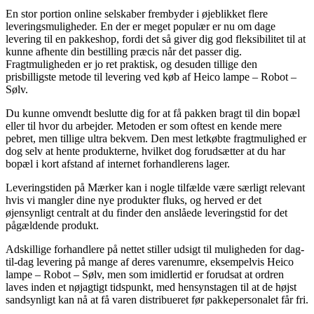
En stor portion online selskaber frembyder i øjeblikket flere
leveringsmuligheder. En der er meget populær er nu om dage
levering til en pakkeshop, fordi det så giver dig god fleksibilitet til at
kunne afhente din bestilling præcis når det passer dig.
Fragtmuligheden er jo ret praktisk, og desuden tillige den
prisbilligste metode til levering ved køb af Heico lampe – Robot –
Sølv.
Du kunne omvendt beslutte dig for at få pakken bragt til din bopæl
eller til hvor du arbejder. Metoden er som oftest en kende mere
pebret, men tillige ultra bekvem. Den mest letkøbte fragtmulighed er
dog selv at hente produkterne, hvilket dog forudsætter at du har
bopæl i kort afstand af internet forhandlerens lager.
Leveringstiden på Mærker kan i nogle tilfælde være særligt relevant
hvis vi mangler dine nye produkter fluks, og herved er det
øjensynligt centralt at du finder den anslåede leveringstid for det
pågældende produkt.
Adskillige forhandlere på nettet stiller udsigt til muligheden for dag-
til-dag levering på mange af deres varenumre, eksempelvis Heico
lampe – Robot – Sølv, men som imidlertid er forudsat at ordren
laves inden et nøjagtigt tidspunkt, med hensynstagen til at de højst
sandsynligt kan nå at få varen distribueret før pakkepersonalet får fri.