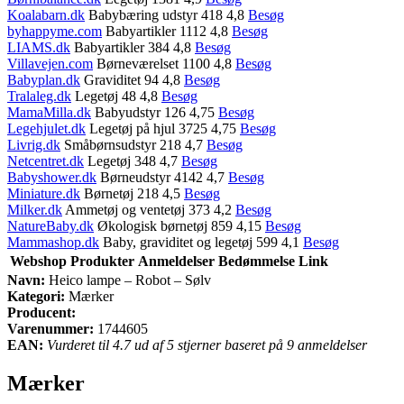
Koalabarn.dk
Babybæring udstyr 418 4,8
Besøg
byhappyme.com
Babyartikler 1112 4,8
Besøg
LIAMS.dk
Babyartikler 384 4,8
Besøg
Villavejen.com
Børneværelset 1100 4,8
Besøg
Babyplan.dk
Graviditet 94 4,8
Besøg
Tralaleg.dk
Legetøj 48 4,8
Besøg
MamaMilla.dk
Babyudstyr 126 4,75
Besøg
Legehjulet.dk
Legetøj på hjul 3725 4,75
Besøg
Livrig.dk
Småbørnsudstyr 218 4,7
Besøg
Netcentret.dk
Legetøj 348 4,7
Besøg
Babyshower.dk
Børneudstyr 4142 4,7
Besøg
Miniature.dk
Børnetøj 218 4,5
Besøg
Milker.dk
Ammetøj og ventetøj 373 4,2
Besøg
NatureBaby.dk
Økologisk børnetøj 859 4,15
Besøg
Mammashop.dk
Baby, graviditet og legetøj 599 4,1
Besøg
Webshop
Produkter
Anmeldelser
Bedømmelse
Link
Navn:
Heico lampe – Robot – Sølv
Kategori:
Mærker
Producent:
Varenummer:
1744605
EAN:
Vurderet til 4.7 ud af 5 stjerner baseret på 9 anmeldelser
Mærker