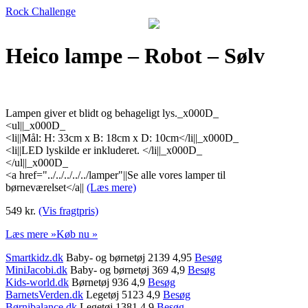
Rock Challenge
Heico lampe – Robot – Sølv
Lampen giver et blidt og behageligt lys._x000D_
<ul||_x000D_
<li||Mål: H: 33cm x B: 18cm x D: 10cm</li||_x000D_
<li||LED lyskilde er inkluderet. </li||_x000D_
</ul||_x000D_
<a href="../../../../../lamper"||Se alle vores lamper til
børneværelset</a||
(Læs mere)
549 kr.
(Vis fragtpris)
Læs mere »
Køb nu »
Smartkidz.dk
Baby- og børnetøj 2139 4,95
Besøg
MiniJacobi.dk
Baby- og børnetøj 369 4,9
Besøg
Kids-world.dk
Børnetøj 936 4,9
Besøg
BarnetsVerden.dk
Legetøj 5123 4,9
Besøg
Børnibalance.dk
Legetøj 1381 4,9
Besøg