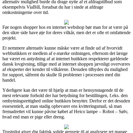
alternativ mulighed burde du drage nytte af et afdragstilbud som
eksempelvis ViaBill, forudsat du har i sinde at afdrage
omkostningerne over tid.
Før nogen shopper hos en internet webshop bør man for at være på
den sikre side have øje for deres vilkår, men det er ofte et omfattende
projekt.
Et nemmere alternativ kunne måske være at finde ud af hvorvidt
webbutikken er medlem af e-mærke ordningen, eftersom det længe
har været en antydning af at internet butikken respekterer gældende
dansk lovgivning, tillige med at internet shoppen jævnligt overværes
af eksperter der kender til vilkårene. Desuden tilbydes du mulighed
for support, såfremt du skulle få problemer i processen med din
handel.
Yderligere kan det være til hjælp at man er hensynstagende til de
mest relevante forhold der har betydning for bestillingen, f.eks. den
ombytningsrettighed online butikken benytter. Derfor er det desuden
essesentielt, at man stadig opbevarer ens kvitteringsmail, så man
fremadrettet vil kunne påvise købet af Heico lampe – Robot – Sølv,
hvad end man er pige eller dreng.
Trustpilot giver dig faktisk solide genveje til at analysere ret mange