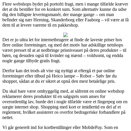
Flere webshops byder på portofri fragt, men i mange tilfælde kræver
det at du bestiller for en konkret sum. Som alternativ kunne du udse
dig den billigste leveringsmanér, der mange gange – om man
befinder sig nær Herning, Skanderborg eller Faaborg – vil være at få
dem til at levere varerne til en pakkeshop.
Det er jo ultra let for internetbrugere at finde de laveste priser hos
flere online forretninger, og med det motiv har adskillige netshops
været presset til at at nedbringe prisniveauet på deres produkter – til
børn, og desuden også til kvinder og mænd – voldsomt, og endda
nogle gange tilbyde gratis fragt.
Derfor kan det trods alt vise sig nyttigt at eftergå et par online
forretninger efter tilbud på Heico lampe – Robot – Sølv før du
shopper, sådan at du er sikret at opnå den mest betalelige pris.
Du skal bare være omhyggelig med, at såfremt en online webshop
reklamerer deres produkter til en salgspris som anses for
overordentlig lav, burde det i nogle tilfælde være et fingerpeg om en
uægte internet shop. Shopping med kort er imidlertid en del af et
reglement, hvilket assisterer os overfor bedrageriske forhandlere på
nettet.
Vi går generelt ind for kortbestillinger eller MobilePay. Som en