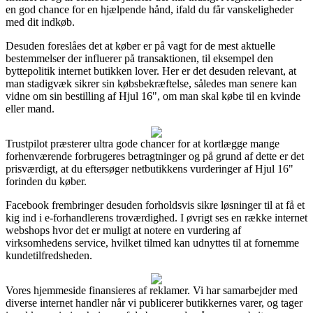
en god chance for en hjælpende hånd, ifald du får vanskeligheder
med dit indkøb.
Desuden foreslåes det at køber er på vagt for de mest aktuelle
bestemmelser der influerer på transaktionen, til eksempel den
byttepolitik internet butikken lover. Her er det desuden relevant, at
man stadigvæk sikrer sin købsbekræftelse, således man senere kan
vidne om sin bestilling af Hjul 16", om man skal købe til en kvinde
eller mand.
Trustpilot præsterer ultra gode chancer for at kortlægge mange
forhenværende forbrugeres betragtninger og på grund af dette er det
prisværdigt, at du eftersøger netbutikkens vurderinger af Hjul 16"
forinden du køber.
Facebook frembringer desuden forholdsvis sikre løsninger til at få et
kig ind i e-forhandlerens troværdighed. I øvrigt ses en række internet
webshops hvor det er muligt at notere en vurdering af
virksomhedens service, hvilket tilmed kan udnyttes til at fornemme
kundetilfredsheden.
Vores hjemmeside finansieres af reklamer. Vi har samarbejder med
diverse internet handler når vi publicerer butikkernes varer, og tager