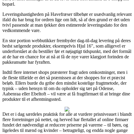
bopæl.
Leveringshastigheden på Havefræser tilbehør er usædvanlig relevant
ifald du har brug for ordren lige om lidt, så af den grund er det uden
tvivl passende at man tjekker den estimerede leveringsdato for den
vedkommende vare.
En stor portion webbutikker frembyder dag-til-dag levering på deres
bedst sælgende produkter, eksempelvis Hjul 16", som alligevel er
underforstået at du bestiller før et nøjagtigt tidspunkt, med det formål
at de har en chance for at nå at få de nye varer klargjort forinden de
pakkeansatte har fyraften.
Indtil flere internet shops præsterer fragt uden omkostninger, men i
de fleste tilfælde er det så præmissen at der shoppes for et præcist
beløb. Ellers burde du gribe den mindst kostelige fragtmetode, der
typisk – uden hensyn til om du opholder sig tæt på Odense,
Aabenraa eller Ebeltoft – vil være at få fragtfirmaet til at bringe dine
produkter til et afhentningssted.
Det er i dag særdeles praktisk for alle at vurdere prisniveauet i blandt
flere forretninger på nettet, og herved har flertallet af online firmaer
fundet det nødvendigt at reducere priserne på varerne – til børn, og
ligeledes til mænd og kvinder – betragteligt, og endda nogle gange