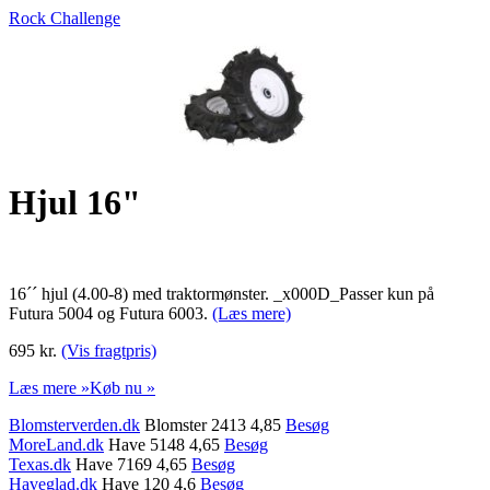
Rock Challenge
Hjul 16"
16´´ hjul (4.00-8) med traktormønster. _x000D_Passer kun på
Futura 5004 og Futura 6003.
(Læs mere)
695 kr.
(Vis fragtpris)
Læs mere »
Køb nu »
Blomsterverden.dk
Blomster 2413 4,85
Besøg
MoreLand.dk
Have 5148 4,65
Besøg
Texas.dk
Have 7169 4,65
Besøg
Haveglad.dk
Have 120 4,6
Besøg