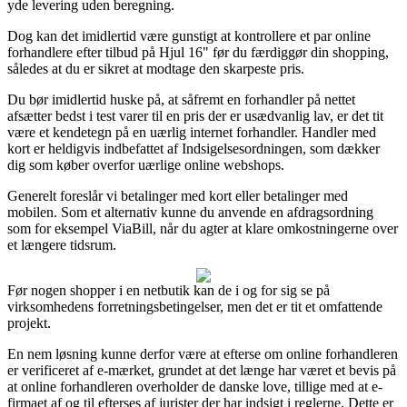
yde levering uden beregning.
Dog kan det imidlertid være gunstigt at kontrollere et par online
forhandlere efter tilbud på Hjul 16" før du færdiggør din shopping,
således at du er sikret at modtage den skarpeste pris.
Du bør imidlertid huske på, at såfremt en forhandler på nettet
afsætter bedst i test varer til en pris der er usædvanlig lav, er det tit
være et kendetegn på en uærlig internet forhandler. Handler med
kort er heldigvis indbefattet af Indsigelsesordningen, som dækker
dig som køber overfor uærlige online webshops.
Generelt foreslår vi betalinger med kort eller betalinger med
mobilen. Som et alternativ kunne du anvende en afdragsordning
som for eksempel ViaBill, når du agter at klare omkostningerne over
et længere tidsrum.
Før nogen shopper i en netbutik kan de i og for sig se på
virksomhedens forretningsbetingelser, men det er tit et omfattende
projekt.
En nem løsning kunne derfor være at efterse om online forhandleren
er verificeret af e-mærket, grundet at det længe har været et bevis på
at online forhandleren overholder de danske love, tillige med at e-
firmaet af og til efterses af jurister der har indsigt i reglerne. Dette er