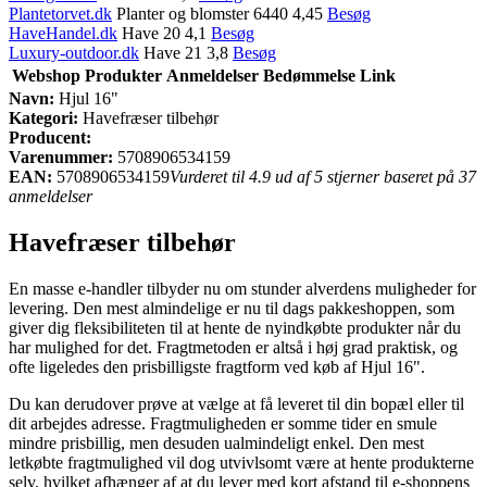
Plantetorvet.dk
Planter og blomster 6440 4,45
Besøg
HaveHandel.dk
Have 20 4,1
Besøg
Luxury-outdoor.dk
Have 21 3,8
Besøg
Webshop
Produkter
Anmeldelser
Bedømmelse
Link
Navn:
Hjul 16"
Kategori:
Havefræser tilbehør
Producent:
Varenummer:
5708906534159
EAN:
5708906534159
Vurderet til 4.9 ud af 5 stjerner baseret på 37
anmeldelser
Havefræser tilbehør
En masse e-handler tilbyder nu om stunder alverdens muligheder for
levering. Den mest almindelige er nu til dags pakkeshoppen, som
giver dig fleksibiliteten til at hente de nyindkøbte produkter når du
har mulighed for det. Fragtmetoden er altså i høj grad praktisk, og
ofte ligeledes den prisbilligste fragtform ved køb af Hjul 16".
Du kan derudover prøve at vælge at få leveret til din bopæl eller til
dit arbejdes adresse. Fragtmuligheden er somme tider en smule
mindre prisbillig, men desuden ualmindeligt enkel. Den mest
letkøbte fragtmulighed vil dog utvivlsomt være at hente produkterne
selv, hvilket afhænger af at du lever med kort afstand til e-shoppens