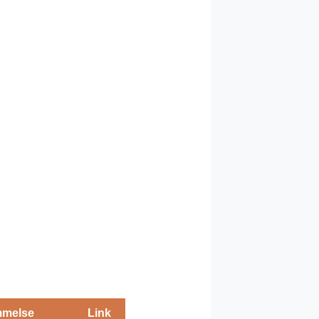
melse
Link