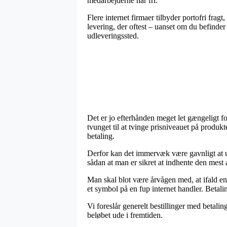
medarbejderne har fri.
Flere internet firmaer tilbyder portofri fra
levering, der oftest – uanset om du befinder 
udleveringssted.
Det er jo efterhånden meget let gængeligt for
tvunget til at tvinge prisniveauet på produk
betaling.
Derfor kan det immervæk være gavnligt at ud
sådan at man er sikret at indhente den mest a
Man skal blot være årvågen med, at ifald en 
et symbol på en fup internet handler. Betali
Vi foreslår generelt bestillinger med betalin
beløbet ude i fremtiden.