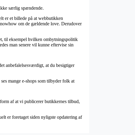
e ikke særlig spændende.
lt er et billede på at webbutikken
ge knowhow om de gældende love. Derudover
t, til eksempel hvilken ombytningspolitik
ledes man senere vil kunne eftervise sin
et anbefalelsesværdigt, at du besigtiger
e ses mange e-shops som tilbyder folk at
orm af at vi publicerer butikkernes tilbud,
lt er foretaget siden nyligste opdatering af