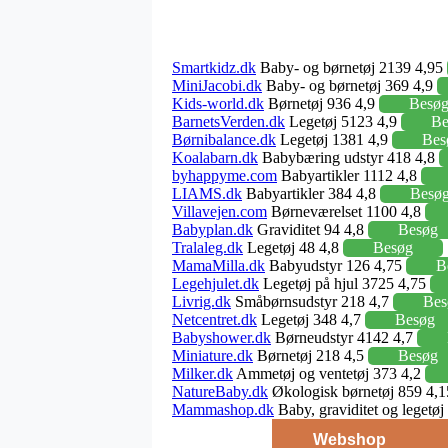
Smartkidz.dk
Baby- og børnetøj 2139 4,95
MiniJacobi.dk
Baby- og børnetøj 369 4,9
Kids-world.dk
Børnetøj 936 4,9
Besø
BarnetsVerden.dk
Legetøj 5123 4,9
Be
Børnibalance.dk
Legetøj 1381 4,9
Bes
Koalabarn.dk
Babybæring udstyr 418 4,8
byhappyme.com
Babyartikler 1112 4,8
LIAMS.dk
Babyartikler 384 4,8
Besø
Villavejen.com
Børneværelset 1100 4,8
Babyplan.dk
Graviditet 94 4,8
Besøg
Tralaleg.dk
Legetøj 48 4,8
Besøg
MamaMilla.dk
Babyudstyr 126 4,75
B
Legehjulet.dk
Legetøj på hjul 3725 4,75
Livrig.dk
Småbørnsudstyr 218 4,7
Bes
Netcentret.dk
Legetøj 348 4,7
Besøg
Babyshower.dk
Børneudstyr 4142 4,7
Miniature.dk
Børnetøj 218 4,5
Besøg
Milker.dk
Ammetøj og ventetøj 373 4,2
NatureBaby.dk
Økologisk børnetøj 859 4,
Mammashop.dk
Baby, graviditet og legetø
Webshop