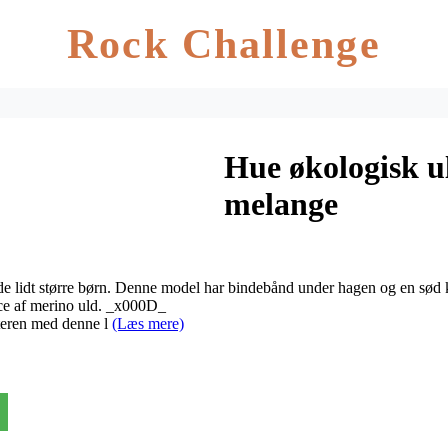
Rock Challenge
Hue økologisk ul
melange
l de lidt større børn. Denne model har bindebånd under hagen og en sø
ece af merino uld. _x000D_
nteren med denne l
(Læs mere)