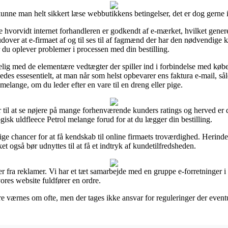
r kunne man helt sikkert læse webbutikkens betingelser, det er dog gern
e hvorvidt internet forhandleren er godkendt af e-mærket, hvilket genere
over at e-firmaet af og til ses til af fagmænd der har den nødvendi
år du oplever problemer i processen med din bestilling.
selig med de elementære vedtægter der spiller ind i forbindelse med købe
ledes essesentielt, at man når som helst opbevarer ens faktura e-mail, så
melange, om du leder efter en vare til en dreng eller pige.
er til at se nøjere på mange forhenværende kunders ratings og herved er d
k uldfleece Petrol melange forud for at du lægger din bestilling.
ige chancer for at få kendskab til online firmaets troværdighed. Herind
t også bør udnyttes til at få et indtryk af kundetilfredsheden.
 fra reklamer. Vi har et tæt samarbejde med en gruppe e-forretninger i f
res website fuldfører en ordre.
 værnes om ofte, men der tages ikke ansvar for reguleringer der eventue