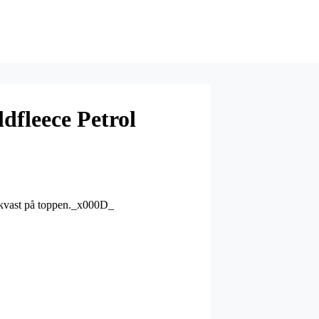
dfleece Petrol
d kvast på toppen._x000D_