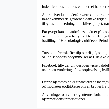
Inden folk bestiller hos en internet handle
Alternativet kunne derfor være at kontroller
imødekommer de gældende danske regler, ud
tilbydes du anledning til at blive hjulpet, n
For øvrigt kan det anbefales at du er påpas
online forretningen benytter. Her er det lige
bestilling af Hue økologisk uldfleece Petrol 
Trustpilot fremskaffer tilpas ærlige løsning
online shoppens bedømmelser af Hue økologis
Facebook tilbyder dig desuden visse pålidel
notere en vurdering af købsoplevelsen, hvilke
Denne hjemmeside er finansieret af indtægter
og modtager godtgørelse om en bruger fra vo
Anvisninger om varer og internet forhandlere
hjemmesidens informationer.