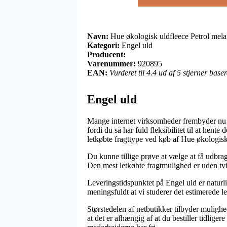
Navn:
Hue økologisk uldfleece Petrol mel
Kategori:
Engel uld
Producent:
Varenummer:
920895
EAN:
Vurderet til 4.4 ud af 5 stjerner bas
Engel uld
Mange internet virksomheder frembyder nu om
fordi du så har fuld fleksibilitet til at hen
letkøbte fragttype ved køb af Hue økologisk
Du kunne tillige prøve at vælge at få udbragt 
Den mest letkøbte fragtmulighed er uden tviv
Leveringstidspunktet på Engel uld er naturl
meningsfuldt at vi studerer det estimerede l
Størstedelen af netbutikker tilbyder muligh
at det er afhængig af at du bestiller tidligere