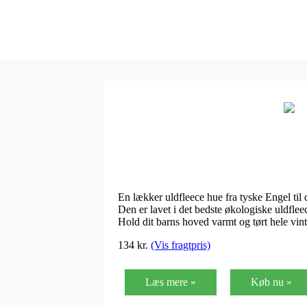
En lækker uldfleece hue fra tyske Engel ti
Den er lavet i det bedste økologiske uldfle
Hold dit barns hoved varmt og tørt hele vi
134 kr.
(Vis fragtpris)
Læs mere »
Køb nu »