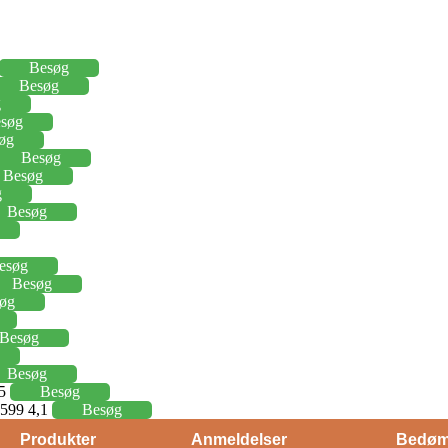
Besøg
Besøg
g
søg
øg
Besøg
Besøg
g
Besøg
esøg
Besøg
øg
Besøg
Besøg
15
Besøg
j 599 4,1
Besøg
Produkter
Anmeldelser
Bedøm