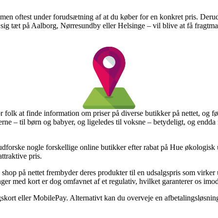
gt, men oftest under forudsætning af at du køber for en konkret pris. Der
sig tæt på Aalborg, Nørresundby eller Helsinge – vil blive at få fragtmande
 folk at finde information om priser på diverse butikker på nettet, og fø
terne – til børn og babyer, og ligeledes til voksne – betydeligt, og end
forske nogle forskellige online butikker efter rabat på Hue økologisk u
ttraktive pris.
shop på nettet frembyder deres produkter til en udsalgspris som virker 
nger med kort er dog omfavnet af et regulativ, hvilket garanterer os imo
gskort eller MobilePay. Alternativt kan du overveje en afbetalingsløsning