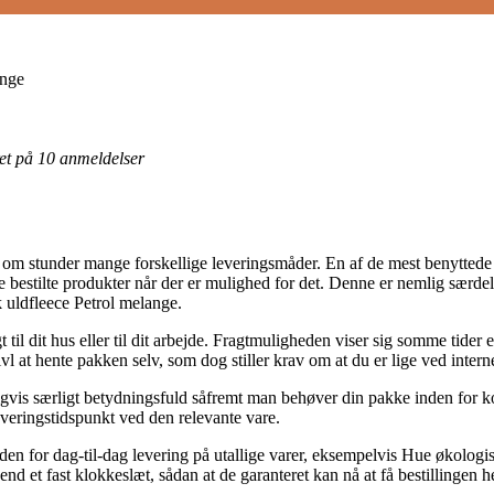
ange
eret på 10 anmeldelser
 stunder mange forskellige leveringsmåder. En af de mest benyttede er 
te de bestilte produkter når der er mulighed for det. Denne er nemlig særd
 uldfleece Petrol melange.
til dit hus eller til dit arbejde. Fragtmuligheden viser sig somme tider et
l at hente pakken selv, som dog stiller krav om at du er lige ved intern
igvis særligt betydningsfuld såfremt man behøver din pakke inden for kor
everingstidspunkt ved den relevante vare.
eden for dag-til-dag levering på utallige varer, eksempelvis Hue økolog
 end et fast klokkeslæt, sådan at de garanteret kan nå at få bestillingen he