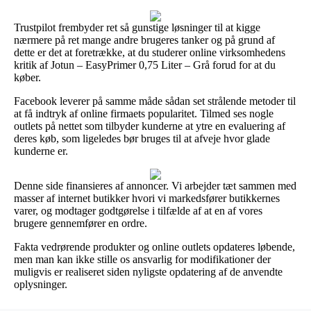
Trustpilot frembyder ret så gunstige løsninger til at kigge
nærmere på ret mange andre brugeres tanker og på grund af
dette er det at foretrække, at du studerer online virksomhedens
kritik af Jotun – EasyPrimer 0,75 Liter – Grå forud for at du
køber.
Facebook leverer på samme måde sådan set strålende metoder til
at få indtryk af online firmaets popularitet. Tilmed ses nogle
outlets på nettet som tilbyder kunderne at ytre en evaluering af
deres køb, som ligeledes bør bruges til at afveje hvor glade
kunderne er.
Denne side finansieres af annoncer. Vi arbejder tæt sammen med
masser af internet butikker hvori vi markedsfører butikkernes
varer, og modtager godtgørelse i tilfælde af at en af vores
brugere gennemfører en ordre.
Fakta vedrørende produkter og online outlets opdateres løbende,
men man kan ikke stille os ansvarlig for modifikationer der
muligvis er realiseret siden nyligste opdatering af de anvendte
oplysninger.