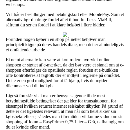
webshops.
Vi tilråder bestillinger med betalingskort eller MobilePay. Som et
alternativ bør du drage fordel af et tilbud fra f.eks. ViaBill,
såfremt du ser en fordel i at klare beløbet i flere bidder.
Forinden nogen køber i en shop på nettet behøver man
principielt kigge på deres handelsaftale, men det er almindeligvis
et omfattende arbejde.
Et nemt alternativ kan være at kontrollere hvorvidt online
shoppen er støttet af e-mærket, da det bør være et signal om at e-
shoppen efterfølger de opstillede regler, foruden at e-butikken
ofte kontrolleres af fagfolk der er indført i reglerne på området.
Dette er en god mulighed for at få hjælp, hvis du møder
dilemmaer ved dit indkøb.
Ligeså foreslår vi at man er hensynstagende til de mest
betydningsfulde betingelser der gælder for transaktionen, for
eksempel hvilken returret internet selskabet tilbyder. På grund af
dette er det ligeledes relevant, at man når som helst sikrer sin
købsbekræftelse, således man i fremtiden vil kunne vidne om sin
shopping af Jotun – EasyPrimer 0,75 Liter – Grå, uafhængig om
du er kvinde eller mand.