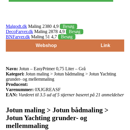
Malgodt.dk
Maling 2380 4,9
Besøg
DecoFarver.dk
Maling 2878 4,9
Besøg
BNFarver.dk
Maling 51 4,7
Besøg
Webshop
Link
Navn:
Jotun – EasyPrimer 0,75 Liter – Grå
Kategori:
Jotun maling > Jotun bådmaling > Jotun Yachting
grunder- og mellemmaling
Producent:
Varenummer:
0XJGREASF
EAN:
Vurderet til 3.5 ud af 5 stjerner baseret på 21 anmeldelser
Jotun maling > Jotun bådmaling >
Jotun Yachting grunder- og
mellemmaling