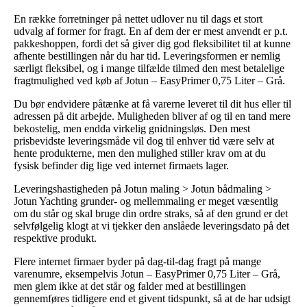
En række forretninger på nettet udlover nu til dags et stort
udvalg af former for fragt. En af dem der er mest anvendt er p.t.
pakkeshoppen, fordi det så giver dig god fleksibilitet til at kunne
afhente bestillingen når du har tid. Leveringsformen er nemlig
særligt fleksibel, og i mange tilfælde tilmed den mest betalelige
fragtmulighed ved køb af Jotun – EasyPrimer 0,75 Liter – Grå.
Du bør endvidere påtænke at få varerne leveret til dit hus eller til
adressen på dit arbejde. Muligheden bliver af og til en tand mere
bekostelig, men endda virkelig gnidningsløs. Den mest
prisbevidste leveringsmåde vil dog til enhver tid være selv at
hente produkterne, men den mulighed stiller krav om at du
fysisk befinder dig lige ved internet firmaets lager.
Leveringshastigheden på Jotun maling > Jotun bådmaling >
Jotun Yachting grunder- og mellemmaling er meget væsentlig
om du står og skal bruge din ordre straks, så af den grund er det
selvfølgelig klogt at vi tjekker den anslåede leveringsdato på det
respektive produkt.
Flere internet firmaer byder på dag-til-dag fragt på mange
varenumre, eksempelvis Jotun – EasyPrimer 0,75 Liter – Grå,
men glem ikke at det står og falder med at bestillingen
gennemføres tidligere end et givent tidspunkt, så at de har udsigt