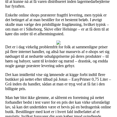
til at kunne nå at få varen distribueret inden lagermedarbejderne
har fyraften.
Enkelte online shops præsterer fragtfri levering, men typisk er
det betinget af at man bestiller for et bestemt beløb. I øvrigt
skulle man vælge den prisbilligste fragtløsning, hvilket typisk –
om man er i Silkeborg, Skive eller Helsinge – er at få dem til at
køre din ordre til et afhentningssted.
Det er i dag virkelig problemfrit for folk at sammenligne priser
på flere internet handler, og altså har massevis af e-shops set sig
nødsaget til at nedsætte udsalgspriserne på deres produkter – til
børn og babyer, samt til kvinder og mænd – drastisk, og endda
nogle gange præstere levering uden gebyr.
Det kan imidlertid vise sig lønnende at kigge forbi indtil flere
butikker på nettet efter tilbud på Jotun – EasyPrimer 0,75 Liter –
Grå inden du handler, sådan at man er tryg ved at få fat i den
billigste pris.
Man bør blot ikke glemme, at såfremt en forretning på nettet
forhandler bedst i test varer for en pris der kan virke uforståeligt
lav, så kan det undertiden være et bevis på en bedragerisk online
butik. Bestillinger med kort er i hvert fald indbefattet af et
regulativ, hvilket forsvarer dig som køber imod svindlende