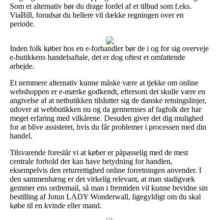
Som et alternativ bør du drage fordel af et tilbud som f.eks.
ViaBill, forudsat du hellere vil dække regningen over en
periode.
Inden folk køber hos en e-forhandler bør de i og for sig overveje
e-butikkens handelsaftale, det er dog oftest et omfattende
arbejde.
Et nemmere alternativ kunne måske være at tjekke om online
webshoppen er e-mærke godkendt, eftersom det skulle være en
angivelse af at netbutikken tilslutter sig de danske retningslinjer,
udover at webbutikken nu og da gennemses af fagfolk der har
meget erfaring med vilkårene. Desuden giver det dig mulighed
for at blive assisteret, hvis du får problemer i processen med din
handel.
Tilsvarende foreslår vi at køber er påpasselig med de mest
centrale forhold der kan have betydning for handlen,
eksempelvis den returrettighed online forretningen anvender. I
den sammenhæng er det virkelig relevant, at man stadigvæk
gemmer ens ordremail, så man i fremtiden vil kunne bevidne sin
bestilling af Jotun LADY Wonderwall, ligegyldigt om du skal
købe til en kvinde eller mand.