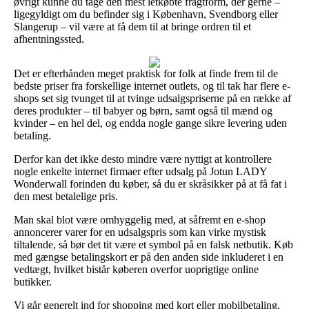
øvrigt kunne du tage den mest letkøbte fragtform, der gerne –
ligegyldigt om du befinder sig i København, Svendborg eller
Slangerup – vil være at få dem til at bringe ordren til et
afhentningssted.
Det er efterhånden meget praktisk for folk at finde frem til de
bedste priser fra forskellige internet outlets, og til tak har flere e-
shops set sig tvunget til at tvinge udsalgspriserne på en række af
deres produkter – til babyer og børn, samt også til mænd og
kvinder – en hel del, og endda nogle gange sikre levering uden
betaling.
Derfor kan det ikke desto mindre være nyttigt at kontrollere
nogle enkelte internet firmaer efter udsalg på Jotun LADY
Wonderwall forinden du køber, så du er skråsikker på at få fat i
den mest betalelige pris.
Man skal blot være omhyggelig med, at såfremt en e-shop
annoncerer varer for en udsalgspris som kan virke mystisk
tiltalende, så bør det tit være et symbol på en falsk netbutik. Køb
med gængse betalingskort er på den anden side inkluderet i en
vedtægt, hvilket bistår køberen overfor uoprigtige online
butikker.
Vi går generelt ind for shopping med kort eller mobilbetaling.