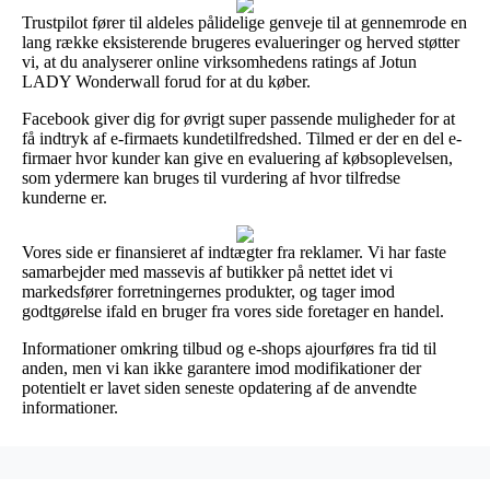
Trustpilot fører til aldeles pålidelige genveje til at gennemrode en
lang række eksisterende brugeres evalueringer og herved støtter
vi, at du analyserer online virksomhedens ratings af Jotun
LADY Wonderwall forud for at du køber.
Facebook giver dig for øvrigt super passende muligheder for at
få indtryk af e-firmaets kundetilfredshed. Tilmed er der en del e-
firmaer hvor kunder kan give en evaluering af købsoplevelsen,
som ydermere kan bruges til vurdering af hvor tilfredse
kunderne er.
Vores side er finansieret af indtægter fra reklamer. Vi har faste
samarbejder med massevis af butikker på nettet idet vi
markedsfører forretningernes produkter, og tager imod
godtgørelse ifald en bruger fra vores side foretager en handel.
Informationer omkring tilbud og e-shops ajourføres fra tid til
anden, men vi kan ikke garantere imod modifikationer der
potentielt er lavet siden seneste opdatering af de anvendte
informationer.