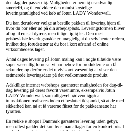
den dag der passer dig. Muligheden er nemlig usædvanlig
smertefri, og tit endvidere den mindst kostelige
leveringsmulighed ved køb af Jotun LADY Wonderwall.
Du kan derudover vælge at bestille pakken til levering hjem til
hvor du bor eller ud på din arbejdsplads. Leveringsformen bliver
af og til en sjat dyrere, men tillige rigtig let. Den mest
prisbevidste leveringsmåde er unægtelig at du selv henter ordren,
hvilket dog forudsætter at du bor i kort afstand af online
virksomhedens lager.
Antal dages levering på Jotun maling kan i nogle tilfælde være
super væsentlig forudsat vi har behov for produkterne om få
sekunder, og derfor er det utvivlsomt væsentligt at vi ser den
estimerede leveringsdato på det vedkommende produkt.
Adskillige internet webshops garanterer muligheden for dag-til-
dag levering på deres favorit varenumre, eksempelvis Jotun
LADY Wonderwall, som alligevel nødvendiggør at
transaktionen realiseres inden et besluttet tidspunkt, så at de med
sikkerhed kan nå at få varerne fikset før de pakkeansatte har
fyraften.
En række e-shops i Danmark garanterer levering uden gebyr,
men oftest gælder det kun hvis man aftager for en konkret pris. I