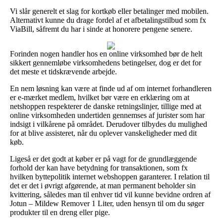
Vi slår generelt et slag for kortkøb eller betalinger med mobilen.
Alternativt kunne du drage fordel af et afbetalingstilbud som fx
ViaBill, såfremt du har i sinde at honorere pengene senere.
Forinden nogen handler hos en online virksomhed bør de helt
sikkert gennemløbe virksomhedens betingelser, dog er det for
det meste et tidskrævende arbejde.
En nem løsning kan være at finde ud af om internet forhandleren
er e-mærket medlem, hvilket bør være en erklæring om at
netshoppen respekterer de danske retningslinjer, tillige med at
online virksomheden undertiden gennemses af jurister som har
indsigt i vilkårene på området. Derudover tilbydes du mulighed
for at blive assisteret, når du oplever vanskeligheder med dit
køb.
Ligeså er det godt at køber er på vagt for de grundlæggende
forhold der kan have betydning for transaktionen, som fx
hvilken byttepolitik internet webshoppen garanterer. I relation til
det er det i øvrigt afgørende, at man permanent beholder sin
kvittering, således man til enhver tid vil kunne bevidne ordren af
Jotun – Mildew Remover 1 Liter, uden hensyn til om du søger
produkter til en dreng eller pige.