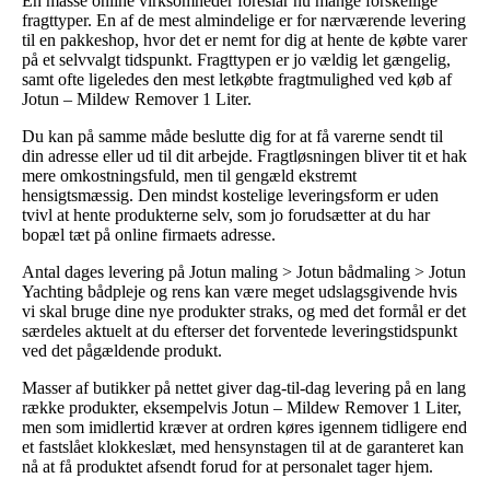
En masse online virksomheder foreslår nu mange forskellige
fragttyper. En af de mest almindelige er for nærværende levering
til en pakkeshop, hvor det er nemt for dig at hente de købte varer
på et selvvalgt tidspunkt. Fragttypen er jo vældig let gængelig,
samt ofte ligeledes den mest letkøbte fragtmulighed ved køb af
Jotun – Mildew Remover 1 Liter.
Du kan på samme måde beslutte dig for at få varerne sendt til
din adresse eller ud til dit arbejde. Fragtløsningen bliver tit et hak
mere omkostningsfuld, men til gengæld ekstremt
hensigtsmæssig. Den mindst kostelige leveringsform er uden
tvivl at hente produkterne selv, som jo forudsætter at du har
bopæl tæt på online firmaets adresse.
Antal dages levering på Jotun maling > Jotun bådmaling > Jotun
Yachting bådpleje og rens kan være meget udslagsgivende hvis
vi skal bruge dine nye produkter straks, og med det formål er det
særdeles aktuelt at du efterser det forventede leveringstidspunkt
ved det pågældende produkt.
Masser af butikker på nettet giver dag-til-dag levering på en lang
række produkter, eksempelvis Jotun – Mildew Remover 1 Liter,
men som imidlertid kræver at ordren køres igennem tidligere end
et fastslået klokkeslæt, med hensynstagen til at de garanteret kan
nå at få produktet afsendt forud for at personalet tager hjem.