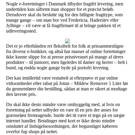
Nogle e-forretninger i Danmark tilbyder fragtfri levering, men
undertiden kun såfremt man shopper for et præcist beløb.
Derudover skal du beslutte sig for den billigste fragttype, som
mange gange – om man bor ved Fredericia, Haderslev eller
Jyllinge – vil være at få fragtfirmaet til at bringe pakken til et
udleveringssted.
Det er jo efterhånden ret fleksibelt for folk at prissammenligne
fra diverse e-butikker, og altså har masser af online forretninger
ikke kunne slippe for at presse prisniveauet på mange af deres
produkter – til juniorer, men ligeledes til damer og herrer – helt i
bund, og endda nogle gange byde på portofri levering.
Det kan imidlertid være rentabelt at efterprøve et par online
virksomheder efter rabat på Jotun – Mildew Remover 1 Liter før
du gennemfører din bestilling, sådan at man er sikret at modtage
den laveste pris.
Du skal ikke desto mindre være omhyggelig med, at hvis en
forretning på nettet udbyder en vare til en pris der anses for
grænseløst fremragende, burde det tit være et tegn på en uægte
internet handler. Betalinger med kort er ikke desto mindre
omsluttet af Indsigelsesordningen, der begunstiger køberen
overfor fup shops på nettet.