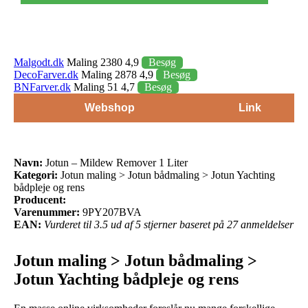
Malgodt.dk
Maling 2380 4,9
Besøg
DecoFarver.dk
Maling 2878 4,9
Besøg
BNFarver.dk
Maling 51 4,7
Besøg
Webshop
Link
Navn:
Jotun – Mildew Remover 1 Liter
Kategori:
Jotun maling > Jotun bådmaling > Jotun Yachting
bådpleje og rens
Producent:
Varenummer:
9PY207BVA
EAN:
Vurderet til 3.5 ud af 5 stjerner baseret på 27 anmeldelser
Jotun maling > Jotun bådmaling >
Jotun Yachting bådpleje og rens