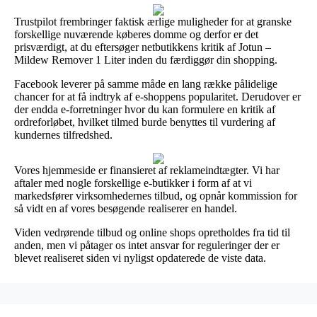
Trustpilot frembringer faktisk ærlige muligheder for at granske
forskellige nuværende køberes domme og derfor er det
prisværdigt, at du eftersøger netbutikkens kritik af Jotun –
Mildew Remover 1 Liter inden du færdiggør din shopping.
Facebook leverer på samme måde en lang række pålidelige
chancer for at få indtryk af e-shoppens popularitet. Derudover er
der endda e-forretninger hvor du kan formulere en kritik af
ordreforløbet, hvilket tilmed burde benyttes til vurdering af
kundernes tilfredshed.
Vores hjemmeside er finansieret af reklameindtægter. Vi har
aftaler med nogle forskellige e-butikker i form af at vi
markedsfører virksomhedernes tilbud, og opnår kommission for
så vidt en af vores besøgende realiserer en handel.
Viden vedrørende tilbud og online shops opretholdes fra tid til
anden, men vi påtager os intet ansvar for reguleringer der er
blevet realiseret siden vi nyligst opdaterede de viste data.