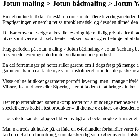
Jotun maling > Jotun bådmaling > Jotun 
En del online butikker foreslår nu om stunder flere leveringsmetoder. De
Fragtløsningen er nemlig ret så uproblematisk, og desuden tilmed den 
Du bør omvendt vælge at bestille levering hjem til dig privat eller ti
utvivlsomt være at du selv henter pakken, som dog er betinget af at du
Fragtperioden på Jotun maling > Jotun bådmaling > Jotun Yachting bund
forventede leveringsdato for det vedkommende produkt.
En del forretninger på nettet stiller garanti om 1 dags fragt på mange a
garanteret kan nå at få de nye varer distribueret forinden de pakkeansat
Visse online butikker garanterer portofri levering, men i mange tilfæl
Viborg, Kalundborg eller Støvring – er at få dem til at bringe din bestil
Det er jo efterhånden super ukompliceret for almindelige mennesker at
specielt deres bedst i test produkter – til drenge og piger, og desude
Trods dette kan det alligevel blive nyttigt at checke nogle e-firmaer e
Man må trods alt huske på, at ifald en e-forhandler forhandler varer fo
fald en del af en forordning, som dækker dig som køber overfor falsk