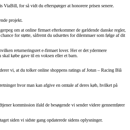
ViaBill, for så vidt du efterspørger at honorere prisen senere.
ende projekt.
ngerpeg om at online firmaet efterkommer de gældende danske regler,
ance for støtte, såfremt du udsættes for dilemmaer som følge af dit
hvilken returneringsret e-firmaet lover. Her er det ydermere
 skal købe gave til en voksen eller et barn.
erer vi, at du tolker online shoppens ratings af Jotun – Racing Blå
rretninger hvor man kan afgive en omtale af deres køb, hvilket på
indtjener kommission ifald de besøgende vi sender videre gennemfører
etaget siden vi sidste gang opdaterede sidens oplysninger.