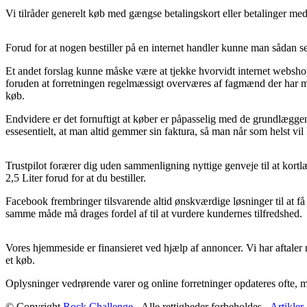
Vi tilråder generelt køb med gængse betalingskort eller betalinger med
Forud for at nogen bestiller på en internet handler kunne man sådan se
Et andet forslag kunne måske være at tjekke hvorvidt internet websh
foruden at forretningen regelmæssigt overværes af fagmænd der har me
køb.
Endvidere er det fornuftigt at køber er påpasselig med de grundlæggend
essesentielt, at man altid gemmer sin faktura, så man når som helst vil
Trustpilot forærer dig uden sammenligning nyttige genveje til at kort
2,5 Liter forud for at du bestiller.
Facebook frembringer tilsvarende altid ønskværdige løsninger til at få
samme måde må drages fordel af til at vurdere kundernes tilfredshed.
Vores hjemmeside er finansieret ved hjælp af annoncer. Vi har aftaler
et køb.
Oplysninger vedrørende varer og online forretninger opdateres ofte, men
© Copyright
Rock Challenge
- Alle rettigheder forbeholdes -
Artikler