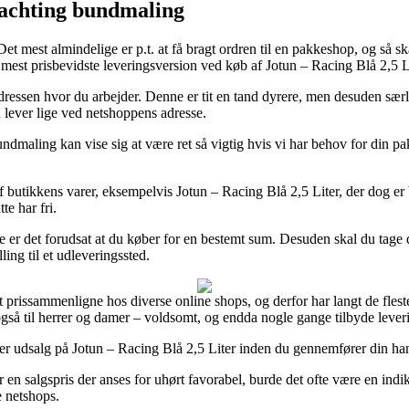
Yachting bundmaling
t mest almindelige er p.t. at få bragt ordren til en pakkeshop, og så ska
mest prisbevidste leveringsversion ved køb af Jotun – Racing Blå 2,5 Li
l adressen hvor du arbejder. Denne er tit en tand dyrere, men desuden sæ
 lever lige ved netshoppens adresse.
maling kan vise sig at være ret så vigtig hvis vi har behov for din pa
f butikkens varer, eksempelvis Jotun – Racing Blå 2,5 Liter, der dog er be
te har fri.
de er det forudsat at du køber for en bestemt sum. Desuden skal du tage
ling til et udleveringssted.
 prissammenligne hos diverse online shops, og derfor har langt de fleste
n også til herrer og damer – voldsomt, og endda nogle gange tilbyde lev
fter udsalg på Jotun – Racing Blå 2,5 Liter inden du gennemfører din han
r en salgspris der anses for uhørt favorabel, burde det ofte være en indik
e netshops.