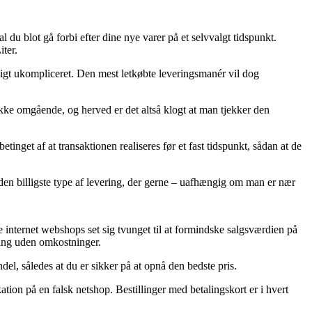
l du blot gå forbi efter dine nye varer på et selvvalgt tidspunkt.
ter.
rligt ukompliceret. Den mest letkøbte leveringsmanér vil dog
kke omgående, og herved er det altså klogt at man tjekker den
tinget af at transaktionen realiseres før et fast tidspunkt, sådan at de
 den billigste type af levering, der gerne – uafhængig om man er nær
 internet webshops set sig tvunget til at formindske salgsværdien på
ering uden omkostninger.
del, således at du er sikker på at opnå den bedste pris.
ation på en falsk netshop. Bestillinger med betalingskort er i hvert