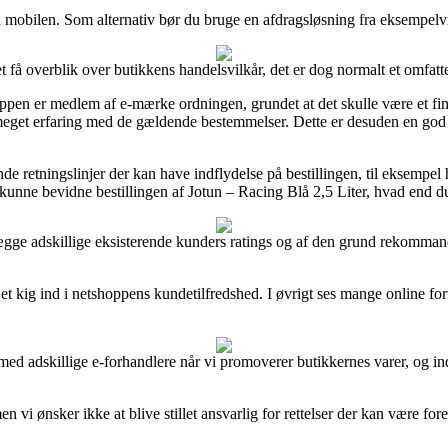
 mobilen. Som alternativ bør du bruge en afdragsløsning fra eksempelvis 
t få overblik over butikkens handelsvilkår, det er dog normalt et omfatt
oppen er medlem af e-mærke ordningen, grundet at det skulle være et fi
get erfaring med de gældende bestemmelser. Dette er desuden en god ch
e retningslinjer der kan have indflydelse på bestillingen, til eksempel 
 kunne bevidne bestillingen af Jotun – Racing Blå 2,5 Liter, hvad end du
lægge adskillige eksisterende kunders ratings og af den grund rekommand
 et kig ind i netshoppens kundetilfredshed. I øvrigt ses mange online fo
 med adskillige e-forhandlere når vi promoverer butikkernes varer, og 
 vi ønsker ikke at blive stillet ansvarlig for rettelser der kan være for