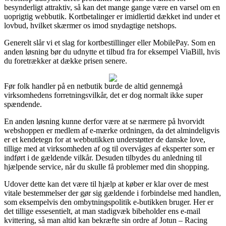
besynderligt attraktiv, så kan det mange gange være en varsel om en
uoprigtig webbutik. Kortbetalinger er imidlertid dækket ind under et
lovbud, hvilket skærmer os imod snydagtige netshops.
Generelt slår vi et slag for kortbestillinger eller MobilePay. Som en
anden løsning bør du udnytte et tilbud fra for eksempel ViaBill, hvis
du foretrækker at dække prisen senere.
Før folk handler på en netbutik burde de altid gennemgå
virksomhedens forretningsvilkår, det er dog normalt ikke super
spændende.
En anden løsning kunne derfor være at se nærmere på hvorvidt
webshoppen er medlem af e-mærke ordningen, da det almindeligvis
er et kendetegn for at webbutikken understøtter de danske love,
tillige med at virksomheden af og til overvåges af eksperter som er
indført i de gældende vilkår. Desuden tilbydes du anledning til
hjælpende service, når du skulle få problemer med din shopping.
Udover dette kan det være til hjælp at køber er klar over de mest
vitale bestemmelser der gør sig gældende i forbindelse med handlen,
som eksempelvis den ombytningspolitik e-butikken bruger. Her er
det tillige essesentielt, at man stadigvæk bibeholder ens e-mail
kvittering, så man altid kan bekræfte sin ordre af Jotun – Racing