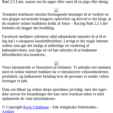
Rød 2,5 Liter, uanset om du søger efter varer til en pige eller dreng.
Trustpilot indebærer absolut fremragende løsninger til at vurdere en
stor gruppe nuværende brugeres oplevelser og herved er det klogt, at
du studerer online butikkens kritik af Jotun – Racing Rød 2,5 Liter
forinden du lægger din bestilling.
Facebook medfører ydermere altid udmærkede metoder til at få et
kig ind i e-shoppens kundetilfredshed. I øvrigt er der nogle internet
outlets som gør det muligt at udfærdige en vurdering af
købsoplevelsen, som lige så vel bør udnyttes til at bedømme
tilfredsheden hos kunderne.
Vores hjemmeside er finansieret af reklamer. Vi arbejder tæt sammen
med en række internet butikker da vi introducerer virksomhedernes
produkter, og indkasserer betaling hvis de personer vi sender videre
foretager et køb.
Data om tilbud og online shops ajourføres jævnligt, men der tages
ikke ansvar for forandringer der kan være iværksat siden vi sidst
opdaterede de viste informationer.
© Copyright
Rock Challenge
- Alle rettigheder forbeholdes -
Artikler