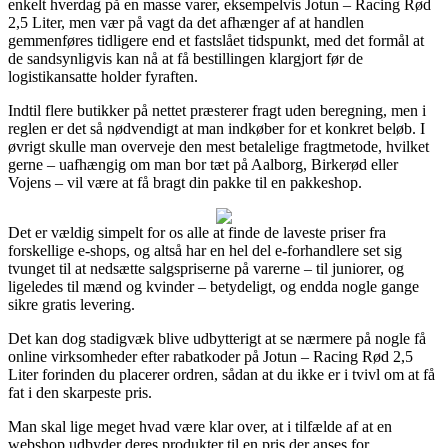
enkelt hverdag på en masse varer, eksempelvis Jotun – Racing Rød
2,5 Liter, men vær på vagt da det afhænger af at handlen
gemmenføres tidligere end et fastslået tidspunkt, med det formål at
de sandsynligvis kan nå at få bestillingen klargjort før de
logistikansatte holder fyraften.
Indtil flere butikker på nettet præsterer fragt uden beregning, men i
reglen er det så nødvendigt at man indkøber for et konkret beløb. I
øvrigt skulle man overveje den mest betalelige fragtmetode, hvilket
gerne – uafhængig om man bor tæt på Aalborg, Birkerød eller
Vojens – vil være at få bragt din pakke til en pakkeshop.
Det er vældig simpelt for os alle at finde de laveste priser fra
forskellige e-shops, og altså har en hel del e-forhandlere set sig
tvunget til at nedsætte salgspriserne på varerne – til juniorer, og
ligeledes til mænd og kvinder – betydeligt, og endda nogle gange
sikre gratis levering.
Det kan dog stadigvæk blive udbytterigt at se nærmere på nogle få
online virksomheder efter rabatkoder på Jotun – Racing Rød 2,5
Liter forinden du placerer ordren, sådan at du ikke er i tvivl om at få
fat i den skarpeste pris.
Man skal lige meget hvad være klar over, at i tilfælde af at en
webshop udbyder deres produkter til en pris der anses for