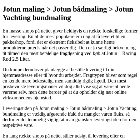
Jotun maling > Jotun bådmaling > Jotun
Yachting bundmaling
En masse shops på nettet giver heldigvis en række forskellige former
for levering. En af de mest populære er i dag at få leveret til en
pakkeshop, fordi det er ekstremt fleksibelt at kunne hente
produkterne præcis når det passer dig. Den er jo særligt bekvem, og
tit tilmed den mest betalelige fragtløsning ved køb af Jotun – Racing
Rød 2,5 Liter.
Du kunne derudover planlægge at bestille levering til din
hjemmeadresse eller til hvor du arbejder. Fragttypen bliver som regel
en kende mere bekostelig, men samtidig rigtig ligetil. Den mest
prisbevidste leveringsmanér vil dog altid vise sig at være at hente
varerne selv, men dette beroer på at du opholder dig nær online
virksomhedens hjemsted.
Leveringstiden på Jotun maling > Jotun bådmaling > Jotun Yachting
bundmaling er vældig afgørende ifald du mangler varen fluks, så
derfor er det temmelig vigtigt at man gransker leveringstiden for den
respektive vare.
En lang række shops på nettet stiller udsigt til levering efter en