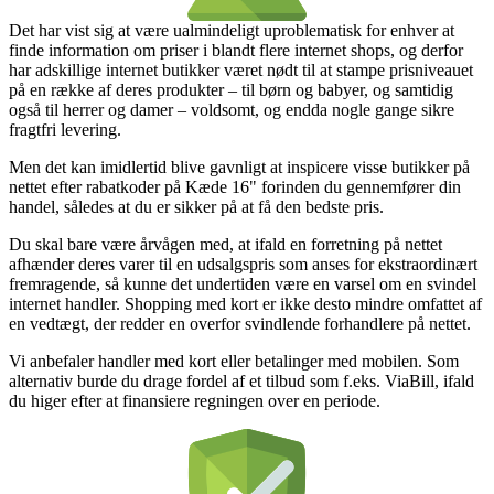
Det har vist sig at være ualmindeligt uproblematisk for enhver at
finde information om priser i blandt flere internet shops, og derfor
har adskillige internet butikker været nødt til at stampe prisniveauet
på en række af deres produkter – til børn og babyer, og samtidig
også til herrer og damer – voldsomt, og endda nogle gange sikre
fragtfri levering.
Men det kan imidlertid blive gavnligt at inspicere visse butikker på
nettet efter rabatkoder på Kæde 16" forinden du gennemfører din
handel, således at du er sikker på at få den bedste pris.
Du skal bare være årvågen med, at ifald en forretning på nettet
afhænder deres varer til en udsalgspris som anses for ekstraordinært
fremragende, så kunne det undertiden være en varsel om en svindel
internet handler. Shopping med kort er ikke desto mindre omfattet af
en vedtægt, der redder en overfor svindlende forhandlere på nettet.
Vi anbefaler handler med kort eller betalinger med mobilen. Som
alternativ burde du drage fordel af et tilbud som f.eks. ViaBill, ifald
du higer efter at finansiere regningen over en periode.