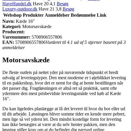
HaveHandel.dk
Have 20 4,1
Besøg
Luxury-outdoor.dk
Have 21 3,8
Besøg
Webshop
Produkter
Anmeldelser
Bedømmelse
Link
Navn:
Kæde 16"
Kategori:
Motorsavskæde
Producent:
Varenummer:
5708906557806
EAN:
5708906557806
Vurderet til 4.1 ud af 5 stjerner baseret på 3
anmeldelser
Motorsavskæde
De fleste outlets på nettet yder på nuværende tidspunkt et bredt
udvalg af leveringstyper. Den mest moderne er i øjeblikket levering
til en pakkeshop, hvor det er nemt for dig at hente bestillingen når
det passer dig. Fragtløsningen er altså ret så praktisk, samt ofte
ydermere den mest prisbevidste leveringsmåde ved køb af Kæde
16".
Du kan ligeledes planlægge at få det leveret til hvor du bor eller ud
til dit arbejde. Løsningen bliver somme tider en kende mere pebret,
men lige så vel yderst let. Den mindst kostelige form for levering
kan ikke benægtes at være at du selv henter pakken, men den
løsning stiller krav om at du befinder dig nærved online