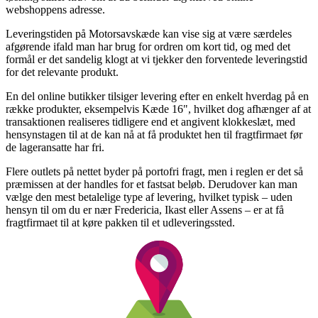
webshoppens adresse.
Leveringstiden på Motorsavskæde kan vise sig at være særdeles
afgørende ifald man har brug for ordren om kort tid, og med det
formål er det sandelig klogt at vi tjekker den forventede leveringstid
for det relevante produkt.
En del online butikker tilsiger levering efter en enkelt hverdag på en
række produkter, eksempelvis Kæde 16", hvilket dog afhænger af at
transaktionen realiseres tidligere end et angivent klokkeslæt, med
hensynstagen til at de kan nå at få produktet hen til fragtfirmaet før
de lageransatte har fri.
Flere outlets på nettet byder på portofri fragt, men i reglen er det så
præmissen at der handles for et fastsat beløb. Derudover kan man
vælge den mest betalelige type af levering, hvilket typisk – uden
hensyn til om du er nær Fredericia, Ikast eller Assens – er at få
fragtfirmaet til at køre pakken til et udleveringssted.