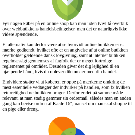
Før nogen køber på en online shop kan man uden tvivl få overblik
over webbutikkens handelsbetingelser, men det er naturligvis ikke
videre spændende.
Et alternativ kan derfor være at se hvorvidt online butikken er e-
mærke godkendt, hvilket ofte er en angivelse af at online butikken
overholder gældende dansk lovgivning, samt at internet butikken
regelmæssigt gennemses af fagfolk der er meget fortrolige
reglementet på området. Desuden giver det dig lejlighed til en
hjælpende hånd, hvis du oplever dilemmaer med din handel.
Endvidere støtter vi at køberen er oppe på mærkerne omkring de
mest essentielle vedtægter der indvirker på handlen, som fx hvilken
returrettighed netbutikken bruger. Derfor er det på samme måde
relevant, at man stadig gemmer sin ordremail, således man en anden
gang kan bevise ordren af Kæde 16", uanset om man skal shoppe til
en pige eller dreng.