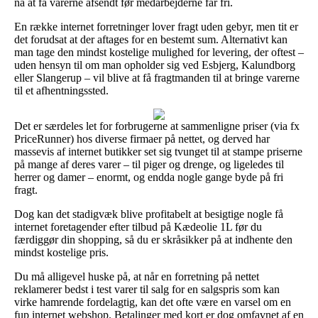
nå at få varerne afsendt før medarbejderne får fri.
En række internet forretninger lover fragt uden gebyr, men tit er
det forudsat at der aftages for en bestemt sum. Alternativt kan
man tage den mindst kostelige mulighed for levering, der oftest –
uden hensyn til om man opholder sig ved Esbjerg, Kalundborg
eller Slangerup – vil blive at få fragtmanden til at bringe varerne
til et afhentningssted.
Det er særdeles let for forbrugerne at sammenligne priser (via fx
PriceRunner) hos diverse firmaer på nettet, og derved har
massevis af internet butikker set sig tvunget til at stampe priserne
på mange af deres varer – til piger og drenge, og ligeledes til
herrer og damer – enormt, og endda nogle gange byde på fri
fragt.
Dog kan det stadigvæk blive profitabelt at besigtige nogle få
internet foretagender efter tilbud på Kædeolie 1L før du
færdiggør din shopping, så du er skråsikker på at indhente den
mindst kostelige pris.
Du må alligevel huske på, at når en forretning på nettet
reklamerer bedst i test varer til salg for en salgspris som kan
virke hamrende fordelagtig, kan det ofte være en varsel om en
fup internet webshop. Betalinger med kort er dog omfavnet af en