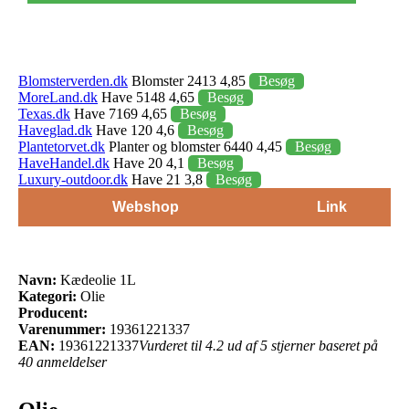
Blomsterverden.dk
Blomster 2413 4,85
Besøg
MoreLand.dk
Have 5148 4,65
Besøg
Texas.dk
Have 7169 4,65
Besøg
Haveglad.dk
Have 120 4,6
Besøg
Plantetorvet.dk
Planter og blomster 6440 4,45
Besøg
HaveHandel.dk
Have 20 4,1
Besøg
Luxury-outdoor.dk
Have 21 3,8
Besøg
Webshop
Link
Navn:
Kædeolie 1L
Kategori:
Olie
Producent:
Varenummer:
19361221337
EAN:
19361221337
Vurderet til 4.2 ud af 5 stjerner baseret på
40 anmeldelser