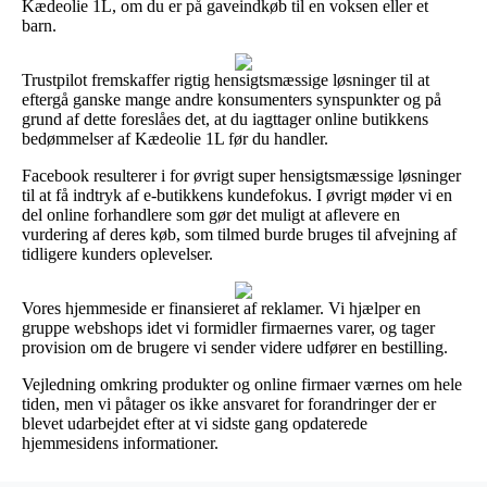
Kædeolie 1L, om du er på gaveindkøb til en voksen eller et
barn.
Trustpilot fremskaffer rigtig hensigtsmæssige løsninger til at
eftergå ganske mange andre konsumenters synspunkter og på
grund af dette foreslåes det, at du iagttager online butikkens
bedømmelser af Kædeolie 1L før du handler.
Facebook resulterer i for øvrigt super hensigtsmæssige løsninger
til at få indtryk af e-butikkens kundefokus. I øvrigt møder vi en
del online forhandlere som gør det muligt at aflevere en
vurdering af deres køb, som tilmed burde bruges til afvejning af
tidligere kunders oplevelser.
Vores hjemmeside er finansieret af reklamer. Vi hjælper en
gruppe webshops idet vi formidler firmaernes varer, og tager
provision om de brugere vi sender videre udfører en bestilling.
Vejledning omkring produkter og online firmaer værnes om hele
tiden, men vi påtager os ikke ansvaret for forandringer der er
blevet udarbejdet efter at vi sidste gang opdaterede
hjemmesidens informationer.