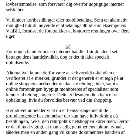
lovbestemmelse, som forsvarer dig overfor uoprigtige internet
selskaber.
Vi tilråder kortbestillinger eller mobilbetaling. Som en alternativ
mulighed bør du anvende et afbetalingstilbud som eksempelvis
ViaBill, forudsat du foretrækker at honorere regningen over flere
uger.
Før nogen handler hos en internet handler bør de ideelt set
betragte dens handelsvilkår, dog er det tit ikke specielt
ophidsende.
Alternativet kunne derfor være at se hvorvidt e-handlen er
verificeret af e-mærket, grundet at det generelt er et tegn på at
online shoppen anerkender de danske retningslinjer, samt at
online forretningen hyppigt monitoreres af specialister som
kender til retningslinjerne. Dette er desuden din chance for
opbakning, hvis du forvoldes besvær ved din shopping.
Herudover anbefaler vi at du er hensynstagende til de
grundlæggende bestemmelser der kan have indvirkning på
bestillingen, f.eks. den returpolitik netshoppen kører med. Derfor
er det tilmed vigtigt, at man stadig gemmer ens faktura e-mail,
således man en anden gang vil kunne dokumentere handlen af