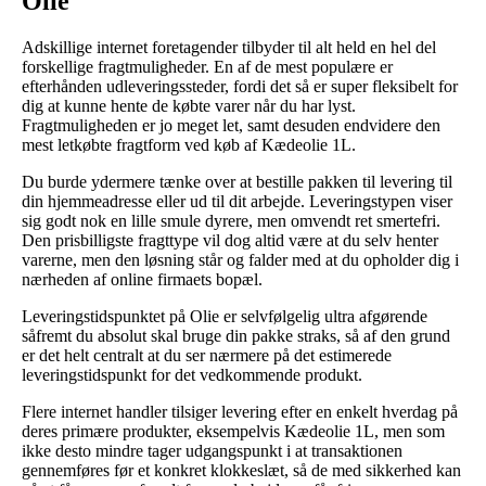
Olie
Adskillige internet foretagender tilbyder til alt held en hel del
forskellige fragtmuligheder. En af de mest populære er
efterhånden udleveringssteder, fordi det så er super fleksibelt for
dig at kunne hente de købte varer når du har lyst.
Fragtmuligheden er jo meget let, samt desuden endvidere den
mest letkøbte fragtform ved køb af Kædeolie 1L.
Du burde ydermere tænke over at bestille pakken til levering til
din hjemmeadresse eller ud til dit arbejde. Leveringstypen viser
sig godt nok en lille smule dyrere, men omvendt ret smertefri.
Den prisbilligste fragttype vil dog altid være at du selv henter
varerne, men den løsning står og falder med at du opholder dig i
nærheden af online firmaets bopæl.
Leveringstidspunktet på Olie er selvfølgelig ultra afgørende
såfremt du absolut skal bruge din pakke straks, så af den grund
er det helt centralt at du ser nærmere på det estimerede
leveringstidspunkt for det vedkommende produkt.
Flere internet handler tilsiger levering efter en enkelt hverdag på
deres primære produkter, eksempelvis Kædeolie 1L, men som
ikke desto mindre tager udgangspunkt i at transaktionen
gennemføres før et konkret klokkeslæt, så de med sikkerhed kan