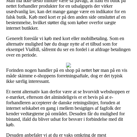
Man må ikke desto mindre være så påvagt, at ifald en butik på
nettet forhandler produkter for en udsalgspris der virker
usædvanlig lav, kan det mange gange være en indikator for en
falsk butik. Køb med kort er på den anden side omsluttet af en
bestemmelse, hvilket støtter dig som køber overfor uægte
internet butikker.
Generelt foreslår vi køb med kort eller mobilbetaling. Som en
alternativ mulighed bør du drage nytte af et tilbud som for
eksempel ViaBill, såfremt du ser en fordel i at afdrage betalingen
over en periode.
Forinden nogen handler på en shop på nettet bør man på en vis
måde skimme e-shoppens forretningsaftale, dog er det typisk
ikke særlig interessant.
Et nemt alternativ kan derfor være at se hvorvidt webshoppen er
e-mærket, eftersom det almindeligvis er et bevis på at e-
forhandleren accepterer de danske retningslinjer, foruden at
internet selskabet en gang i mellem besigtiges af fagfolk der
kender vedtægterne på området. Desuden får du mulighed for
bistand, ifald du bliver udsat for besvær i forbindelse med dit
køb.
Desuden anbefaler vi at du er vaks omkring de mest