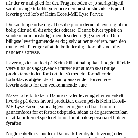
når der er mulighed for det. Fragtmetoden er jo særligt ligetil,
samt i mange tilfælde ydermere den mest prisbevidste type af
levering ved køb af Keim Ecosil-ME Lyse Farver.
Du kan tillige udse dig at bestille produkterne til levering til din
bolig eller ud til dit arbejdes adresse. Denne bliver typisk en
smule mindre prisbillig, men desuden rigtig smertefri. Den
billigste leveringsmetode er dog selv at hente ordren, men den
mulighed afhænger af at du befinder dig i kort afstand af e-
handlens adresse.
Leveringstidspunktet på Keim Silikatmaling kan i nogle tilfælde
være ultra udslagsgivende i tilfælde af at man skal bruge
produkterne inden for kort tid, så med det formål er det
forholdsvis afgørende at man gransker den forventede
leveringsdato for den vedkommende vare.
Masser af e-butikker i Danmark yder levering efter en enkelt
hverdag på deres favorit produkter, eksempelvis Keim Ecosil-
ME Lyse Farver, som alligevel er regnet ud fra at ordren
gennemføres før et fastsat tidspunkt, sådan at de garanteret kan
nå at få ordren ekspederet forud for at pakkepersonalet holder
fyraften.
Nogle enkelte e-handler i Danmark frembyder levering uden