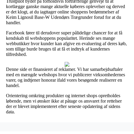
Trustpilot byder på forholdsvis fortræffelige genveje til at
kortlægge ganske mange aktuelle køberes oplevelser og derved
er det klogt, at du iagttager online shoppens bedømmelser af
Keim Lignosil Base-W Udendørs Trægrunder forud for at du
handler.
Facebook fører til derudover super pålidelige chancer for at få
kendskab til webshoppens popularitet. Herinde ses mange
webbutikker hvor kunder kan afgive en evaluering af deres køb,
som tillige burde bruges til at få et indtryk af kundernes
tilfredshed.
Denne side er finansieret af reklamer. Vi har samarbejdsaftaler
med en mængde webshops hvor vi publicerer virksomhedernes
varer, og indtjener honorar ifald vores besøgende realiserer en
handel.
Orientering omkring produkter og internet shops opretholdes
løbende, men vi ønsker ikke at påtage os ansvaret for rettelser
der er blevet implementeret efter seneste opdatering af sidens
data.