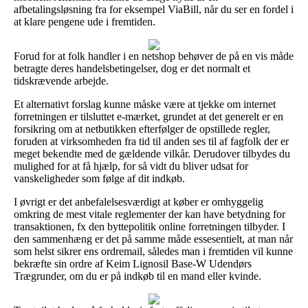
afbetalingsløsning fra for eksempel ViaBill, når du ser en fordel i
at klare pengene ude i fremtiden.
Forud for at folk handler i en netshop behøver de på en vis måde
betragte deres handelsbetingelser, dog er det normalt et
tidskrævende arbejde.
Et alternativt forslag kunne måske være at tjekke om internet
forretningen er tilsluttet e-mærket, grundet at det generelt er en
forsikring om at netbutikken efterfølger de opstillede regler,
foruden at virksomheden fra tid til anden ses til af fagfolk der er
meget bekendte med de gældende vilkår. Derudover tilbydes du
mulighed for at få hjælp, for så vidt du bliver udsat for
vanskeligheder som følge af dit indkøb.
I øvrigt er det anbefalelsesværdigt at køber er omhyggelig
omkring de mest vitale reglementer der kan have betydning for
transaktionen, fx den byttepolitik online forretningen tilbyder. I
den sammenhæng er det på samme måde essesentielt, at man når
som helst sikrer ens ordremail, således man i fremtiden vil kunne
bekræfte sin ordre af Keim Lignosil Base-W Udendørs
Trægrunder, om du er på indkøb til en mand eller kvinde.