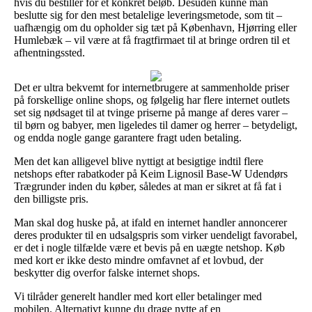
hvis du bestiller for et konkret beløb. Desuden kunne man
beslutte sig for den mest betalelige leveringsmetode, som tit –
uafhængig om du opholder sig tæt på København, Hjørring eller
Humlebæk – vil være at få fragtfirmaet til at bringe ordren til et
afhentningssted.
Det er ultra bekvemt for internetbrugere at sammenholde priser
på forskellige online shops, og følgelig har flere internet outlets
set sig nødsaget til at tvinge priserne på mange af deres varer –
til børn og babyer, men ligeledes til damer og herrer – betydeligt,
og endda nogle gange garantere fragt uden betaling.
Men det kan alligevel blive nyttigt at besigtige indtil flere
netshops efter rabatkoder på Keim Lignosil Base-W Udendørs
Trægrunder inden du køber, således at man er sikret at få fat i
den billigste pris.
Man skal dog huske på, at ifald en internet handler annoncerer
deres produkter til en udsalgspris som virker uendeligt favorabel,
er det i nogle tilfælde være et bevis på en uægte netshop. Køb
med kort er ikke desto mindre omfavnet af et lovbud, der
beskytter dig overfor falske internet shops.
Vi tilråder generelt handler med kort eller betalinger med
mobilen. Alternativt kunne du drage nytte af en