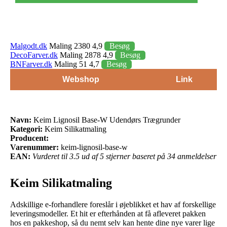
Malgodt.dk
Maling 2380 4,9
Besøg
DecoFarver.dk
Maling 2878 4,9
Besøg
BNFarver.dk
Maling 51 4,7
Besøg
Webshop
Link
Navn:
Keim Lignosil Base-W Udendørs Trægrunder
Kategori:
Keim Silikatmaling
Producent:
Varenummer:
keim-lignosil-base-w
EAN:
Vurderet til 3.5 ud af 5 stjerner baseret på 34 anmeldelser
Keim Silikatmaling
Adskillige e-forhandlere foreslår i øjeblikket et hav af forskellige
leveringsmodeller. Et hit er efterhånden at få afleveret pakken
hos en pakkeshop, så du nemt selv kan hente dine nye varer lige