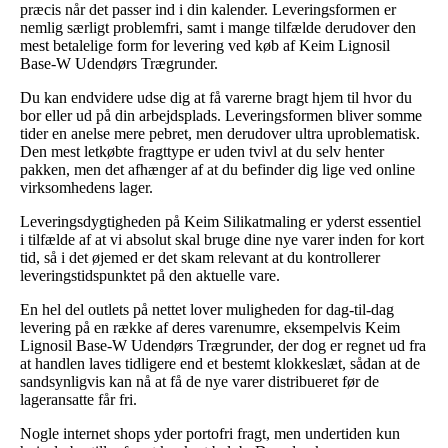
præcis når det passer ind i din kalender. Leveringsformen er
nemlig særligt problemfri, samt i mange tilfælde derudover den
mest betalelige form for levering ved køb af Keim Lignosil
Base-W Udendørs Trægrunder.
Du kan endvidere udse dig at få varerne bragt hjem til hvor du
bor eller ud på din arbejdsplads. Leveringsformen bliver somme
tider en anelse mere pebret, men derudover ultra uproblematisk.
Den mest letkøbte fragttype er uden tvivl at du selv henter
pakken, men det afhænger af at du befinder dig lige ved online
virksomhedens lager.
Leveringsdygtigheden på Keim Silikatmaling er yderst essentiel
i tilfælde af at vi absolut skal bruge dine nye varer inden for kort
tid, så i det øjemed er det skam relevant at du kontrollerer
leveringstidspunktet på den aktuelle vare.
En hel del outlets på nettet lover muligheden for dag-til-dag
levering på en række af deres varenumre, eksempelvis Keim
Lignosil Base-W Udendørs Trægrunder, der dog er regnet ud fra
at handlen laves tidligere end et bestemt klokkeslæt, sådan at de
sandsynligvis kan nå at få de nye varer distribueret før de
lageransatte får fri.
Nogle internet shops yder portofri fragt, men undertiden kun