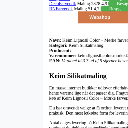
DecoFarver.dk
Maling 2878 4,9
Besø
BNFarver.dk
Maling 51 4,7
Besøg
Webshop
Navn:
Keim Lignosil Color – Mørke farver
Kategori:
Keim Silikatmaling
Producent:
Varenummer:
keim-lignosil-color-morke-f
EAN:
Vurderet til 3.7 ud af 5 stjerner bas
Keim Silikatmaling
En masse internet butikker udlover efterhånde
hente varerne lige når det passer dig. Frag
køb af Keim Lignosil Color – Mørke farver
Du bør omvendt vælge at få ordren leveret til
praktisk. Den mest letkøbte form for leverin
Antal dages levering på Keim Silikatmaling 
vigtigt at du tjekker den anslåede leveringst