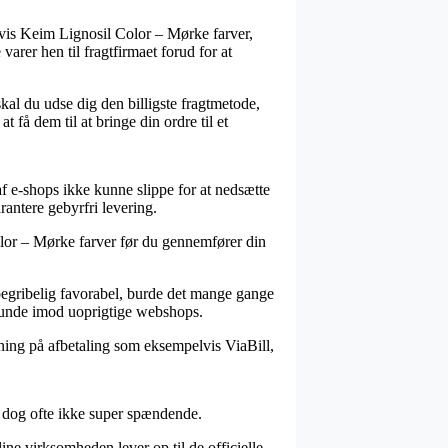
elvis Keim Lignosil Color – Mørke farver,
varer hen til fragtfirmaet forud for at
kal du udse dig den billigste fragtmetode,
få dem til at bringe din ordre til et
af e-shops ikke kunne slippe for at nedsætte
rantere gebyrfri levering.
olor – Mørke farver før du gennemfører din
ubegribelig favorabel, burde det mange gange
 kunde imod uoprigtige webshops.
sning på afbetaling som eksempelvis ViaBill,
er dog ofte ikke super spændende.
ine virksomheden lever op til de officielle