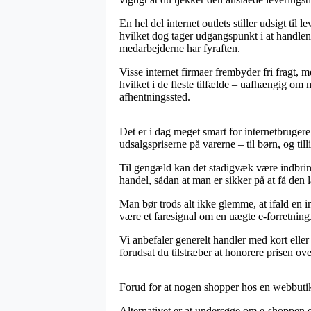
En hel del internet outlets stiller udsigt t
hvilket dog tager udgangspunkt i at handlen l
medarbejderne har fyraften.
Visse internet firmaer frembyder fri fragt, 
hvilket i de fleste tilfælde – uafhængig om 
afhentningssted.
Det er i dag meget smart for internetbrugere
udsalgspriserne på varerne – til børn, og ti
Til gengæld kan det stadigvæk være indbrin
handel, sådan at man er sikker på at få den l
Man bør trods alt ikke glemme, at ifald en i
være et faresignal om en uægte e-forretning
Vi anbefaler generelt handler med kort elle
forudsat du tilstræber at honorere prisen ov
Forud for at nogen shopper hos en webbutik 
Alternativet er at undersøge om e-shoppen er