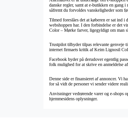
danske regler, samt at e-butikken en gang i 
såfremt du forvoldes vanskeligheder som føl
Tilmed foreslåes det at køberen er sat ind i 
webshoppen har. I den forbindelse er det vi
Color – Mørke farver, ligegyldigt om man sk
Trustpilot tilbyder tilpas relevante genveje
internet firmaets kritik af Keim Lignosil C
Facebook byder på derudover egentlig passen
folk mulighed for at skrive en anmeldelse a
Denne side er finansieret af annoncer. Vi h
for så vidt de personer vi sender videre reali
Anvisninger vedrørende varer og e-shops opd
hjemmesidens oplysninger.