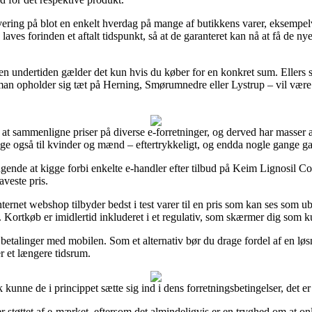
il levering på blot en enkelt hverdag på mange af butikkens varer, eksemp
aves forinden et aftalt tidspunkt, så at de garanteret kan nå at få de nye 
men undertiden gælder det kun hvis du køber for en konkret sum. Ellers s
man opholder sig tæt på Herning, Smørumnedre eller Lystrup – vil være at 
 at sammenligne priser på diverse e-forretninger, og derved har masser 
llige også til kvinder og mænd – eftertrykkeligt, og endda nogle gange ga
gende at kigge forbi enkelte e-handler efter tilbud på Keim Lignosil C
aveste pris.
nternet webshop tilbyder bedst i test varer til en pris som kan ses som 
. Kortkøb er imidlertid inkluderet i et regulativ, som skærmer dig som
r betalinger med mobilen. Som et alternativ bør du drage fordel af en lø
er et længere tidsrum.
kunne de i princippet sætte sig ind i dens forretningsbetingelser, det 
 støttet af e-mærket, eftersom det almindeligvis er en tryghed om at onl