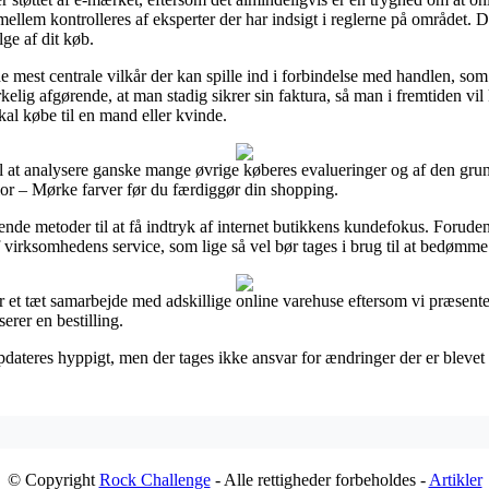
mellem kontrolleres af eksperter der har indsigt i reglerne på området. 
ge af dit køb.
de mest centrale vilkår der kan spille ind i forbindelse med handlen, som
rkelig afgørende, at man stadig sikrer sin faktura, så man i fremtiden v
al købe til en mand eller kvinde.
 til at analysere ganske mange øvrige køberes evalueringer og af den grun
olor – Mørke farver før du færdiggør din shopping.
de metoder til at få indtryk af internet butikkens kundefokus. Foruden 
f virksomhedens service, som lige så vel bør tages i brug til at bedømm
ar et tæt samarbejde med adskillige online varehuse eftersom vi præsente
serer en bestilling.
ateres hyppigt, men der tages ikke ansvar for ændringer der er blevet re
© Copyright
Rock Challenge
- Alle rettigheder forbeholdes -
Artikler