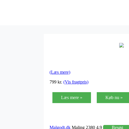
(Læs mere)
799 kr.
(Vis fragtpris)
Læs mere »
Køb nu »
Malgodt.dk
Maling 2380 4,9
Besøg