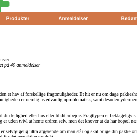
g
Produkter
Anmeldelser
Bedøm
arver
eret på 49 anmeldelser
n et hav af forskellige fragtmuligheder. Et hit er nu om dage pakkeshoppe
tmuligheden er nemlig usædvanlig uproblematisk, samt desuden ydermere 
.
 din lejlighed eller hus eller til dit arbejde. Fragttypen er beklageligv
g er uden tvivl at hente ordren selv, men det kræver at du har bopæl nær
er selvfølgelig ultra afgørende om man står og skal bruge din pakke om 
id for det respektive produkt.