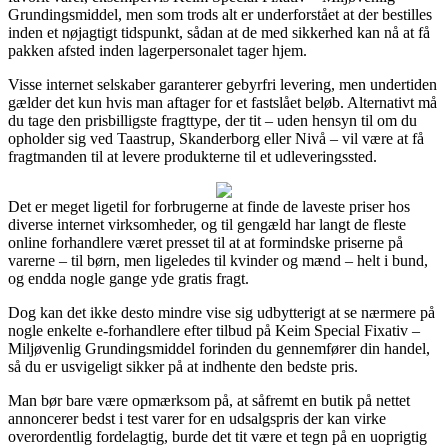
Grundingsmiddel, men som trods alt er underforstået at der bestilles
inden et nøjagtigt tidspunkt, sådan at de med sikkerhed kan nå at få
pakken afsted inden lagerpersonalet tager hjem.
Visse internet selskaber garanterer gebyrfri levering, men undertiden
gælder det kun hvis man aftager for et fastslået beløb. Alternativt må
du tage den prisbilligste fragttype, der tit – uden hensyn til om du
opholder sig ved Taastrup, Skanderborg eller Nivå – vil være at få
fragtmanden til at levere produkterne til et udleveringssted.
Det er meget ligetil for forbrugerne at finde de laveste priser hos
diverse internet virksomheder, og til gengæld har langt de fleste
online forhandlere været presset til at at formindske priserne på
varerne – til børn, men ligeledes til kvinder og mænd – helt i bund,
og endda nogle gange yde gratis fragt.
Dog kan det ikke desto mindre vise sig udbytterigt at se nærmere på
nogle enkelte e-forhandlere efter tilbud på Keim Special Fixativ –
Miljøvenlig Grundingsmiddel forinden du gennemfører din handel,
så du er usvigeligt sikker på at indhente den bedste pris.
Man bør bare være opmærksom på, at såfremt en butik på nettet
annoncerer bedst i test varer for en udsalgspris der kan virke
overordentlig fordelagtig, burde det tit være et tegn på en uoprigtig