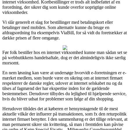
internet virksomhed. Kortbestillinger er trods alt indbefattet af en
forordning, der sikrer dig som kunde overfor uoprigtige online
virksomheder.
Vi slår generelt et slag for bestillinger med betalingskort eller
betalinger med mobilen. Som alternativ kunne du bruge en
afdragsordning fra eksempelvis ViaBill, for så vidt du foretrækker at
dække prisen af flere omgange.
Før folk bestiller hos en internet virksomhed kunne man sådan set se
på webbutikkens handelsaftale, dog er det almindeligvis ikke særlig
morsomt.
En nem løsning kan være at undersøge hvorvidt e-forretningen er e-
mærket medlem, som burde være en sikring om at internet firmaet
respekterer de danske regler, udover at internet selskabet nu og da
tilses af fagmænd der har ekspertise inden for de gældende
bestemmelser. Derudover tilbydes du lejlighed til hjælpende service,
hvis du bliver udsat for problemer som følge af din shopping.
Herudover tilrådes det at køberen er hensynstagende til de mest
aktuelle vilkår der influerer på transaktionen, som fx den returpolitik
internet firmaet benytter. I den sammenhæng er det tillige relevant, at
man permanent sikrer sin kvittering, så man i fremtiden kan påvise
sin ordre af Keim Special Fixativ – Miljøvenlig Grundingsmiddel,