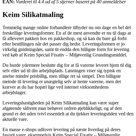
EAN:
Vurderet til 4.4 ud af 5 stjerner baseret på 40 anmeldelser
Keim Silikatmaling
Temmelig mange online forhandlere tilbyder nu om dage en hel del
forskellige leveringsformer. En af de mest anvendte er nu til dags at
få afleveret pakken hos en pakkeshop, og så kan du bare gå forbi
efter bestillingen når det passer dig bedst. Leveringsformen er jo
virkelig gnidningsløs, samt tit endda den billigste form for levering
ved køb af Keim Special Fixativ – Miljøvenlig Grundingsmiddel.
Du burde ydermere beslutte dig for at få varerne leveret hjem til dig
selv eller ud til din arbejdsplads. Løsningen viser sig typisk en
anelse mindre prisbillig, men tillige ret så simpel. Den billigste
metode til levering er unægtelig selv at hente varerne, men det
kræver at du har bopæl lige ved internet virksomhedens
arbejdslager.
Leveringshastigheden på Keim Silikatmaling kan være super
afgørende såfremt man behøver ordren øjeblikkeligt, og af den
grund er det uden tvivl essentielt at du tjekker leveringstiden ved den
aktuelle vare.
En masse e-shops udlover levering på næste hverdag på deres
favorit varer, eksempelvis Keim Special Fixativ – Miljøvenlig