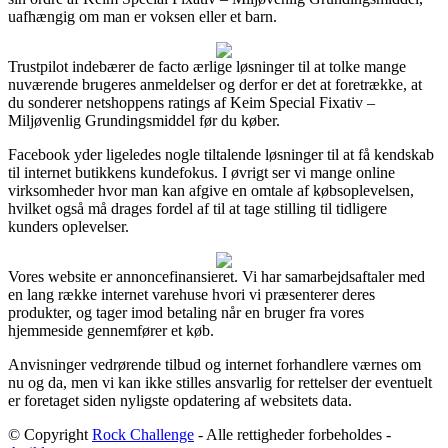
uafhængig om man er voksen eller et barn.
Trustpilot indebærer de facto ærlige løsninger til at tolke mange
nuværende brugeres anmeldelser og derfor er det at foretrække, at
du sonderer netshoppens ratings af Keim Special Fixativ –
Miljøvenlig Grundingsmiddel før du køber.
Facebook yder ligeledes nogle tiltalende løsninger til at få kendskab
til internet butikkens kundefokus. I øvrigt ser vi mange online
virksomheder hvor man kan afgive en omtale af købsoplevelsen,
hvilket også må drages fordel af til at tage stilling til tidligere
kunders oplevelser.
Vores website er annoncefinansieret. Vi har samarbejdsaftaler med
en lang række internet varehuse hvori vi præsenterer deres
produkter, og tager imod betaling når en bruger fra vores
hjemmeside gennemfører et køb.
Anvisninger vedrørende tilbud og internet forhandlere værnes om
nu og da, men vi kan ikke stilles ansvarlig for rettelser der eventuelt
er foretaget siden nyligste opdatering af websitets data.
© Copyright
Rock Challenge
- Alle rettigheder forbeholdes -