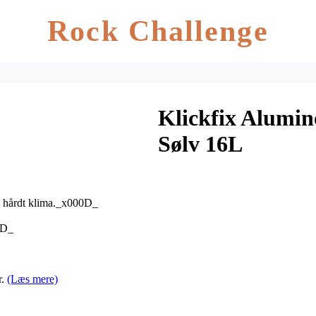
Rock Challenge
Klickfix Alumin
Sølv 16L
 i hårdt klima._x000D_
0D_
r.
(Læs mere)