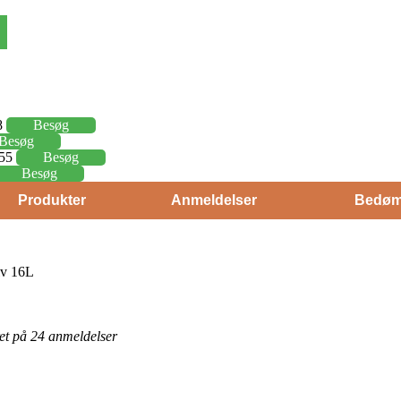
8
Besøg
Besøg
,55
Besøg
Besøg
Produkter
Anmeldelser
Bedøm
lv 16L
eret på 24 anmeldelser