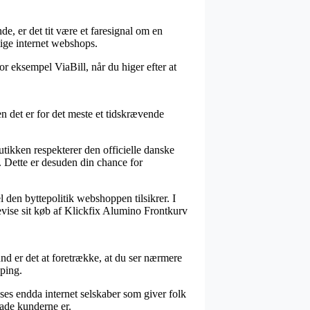
e, er det tit være et faresignal om en
tige internet webshops.
or eksempel ViaBill, når du higer efter at
 det er for det meste et tidskrævende
utikken respekterer den officielle danske
. Dette er desuden din chance for
l den byttepolitik webshoppen tilsikrer. I
evise sit køb af Klickfix Alumino Frontkurv
nd er det at foretrække, at du ser nærmere
ping.
ses endda internet selskaber som giver folk
lade kunderne er.