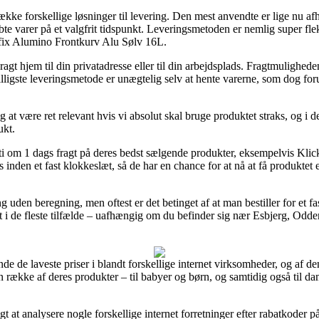
ække forskellige løsninger til levering. Den mest anvendte er lige nu afh
bte varer på et valgfrit tidspunkt. Leveringsmetoden er nemlig super fle
kfix Alumino Frontkurv Alu Sølv 16L.
gt hjem til din privatadresse eller til din arbejdsplads. Fragtmulighede
igste leveringsmetode er unægtelig selv at hente varerne, som dog foru
 at være ret relevant hvis vi absolut skal bruge produktet straks, og i d
ukt.
ti om 1 dags fragt på deres bedst sælgende produkter, eksempelvis Kl
 inden et fast klokkeslæt, så de har en chance for at nå at få produktet e
ng uden beregning, men oftest er det betinget af at man bestiller for et f
 i de fleste tilfælde – uafhængig om du befinder sig nær Esbjerg, Odder e
finde de laveste priser i blandt forskellige internet virksomheder, og af
n række af deres produkter – til babyer og børn, og samtidig også til da
rigt at analysere nogle forskellige internet forretninger efter rabatkod