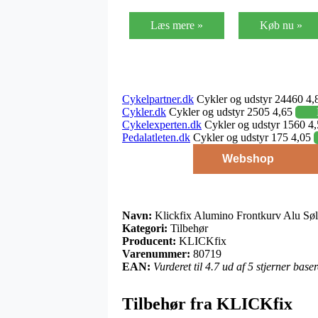
Læs mere »
Køb nu »
Cykelpartner.dk
Cykler og udstyr 24460 4,
Cykler.dk
Cykler og udstyr 2505 4,65
Cykelexperten.dk
Cykler og udstyr 1560 4
Pedalatleten.dk
Cykler og udstyr 175 4,05
Webshop
Navn:
Klickfix Alumino Frontkurv Alu Sø
Kategori:
Tilbehør
Producent:
KLICKfix
Varenummer:
80719
EAN:
Vurderet til 4.7 ud af 5 stjerner bas
Tilbehør fra KLICKfix