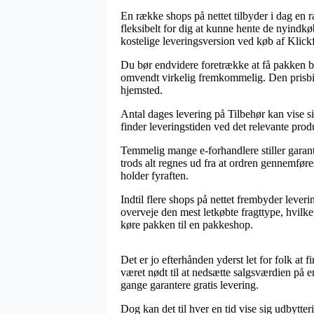
En række shops på nettet tilbyder i dag en r
fleksibelt for dig at kunne hente de nyindkø
kostelige leveringsversion ved køb af Klic
Du bør endvidere foretrække at få pakken bra
omvendt virkelig fremkommelig. Den prisbill
hjemsted.
Antal dages levering på Tilbehør kan vise sig
finder leveringstiden ved det relevante prod
Temmelig mange e-forhandlere stiller garan
trods alt regnes ud fra at ordren gennemføres
holder fyraften.
Indtil flere shops på nettet frembyder leveri
overveje den mest letkøbte fragttype, hvilket
køre pakken til en pakkeshop.
Det er jo efterhånden yderst let for folk at 
været nødt til at nedsætte salgsværdien på e
gange garantere gratis levering.
Dog kan det til hver en tid vise sig udbytte