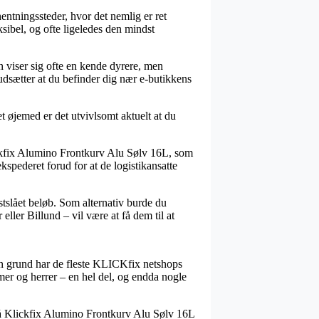
entningssteder, hvor det nemlig er ret
ksibel, og ofte ligeledes den mindst
n viser sig ofte en kende dyrere, men
dsætter at du befinder dig nær e-butikkens
et øjemed er det utvivlsomt aktuelt at du
ickfix Alumino Frontkurv Alu Sølv 16L, som
kspederet forud for at de logistikansatte
astslået beløb. Som alternativ burde du
ller Billund – vil være at få dem til at
 den grund har de fleste KLICKfix netshops
mer og herrer – en hel del, og endda nogle
er på Klickfix Alumino Frontkurv Alu Sølv 16L