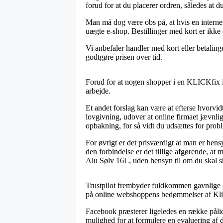
forud for at du placerer ordren, således at d
Man må dog være obs på, at hvis en internet 
uægte e-shop. Bestillinger med kort er ikke 
Vi anbefaler handler med kort eller betaling
godtgøre prisen over tid.
Forud for at nogen shopper i en KLICKfix i
arbejde.
Et andet forslag kan være at efterse hvorvi
lovgivning, udover at online firmaet jævnli
opbakning, for så vidt du udsættes for probl
For øvrigt er det prisværdigt at man er hens
den forbindelse er det tillige afgørende, a
Alu Sølv 16L, uden hensyn til om du skal sh
Trustpilot frembyder fuldkommen gavnlige ch
på online webshoppens bedømmelser af Kli
Facebook præsterer ligeledes en række pålid
mulighed for at formulere en evaluering af d