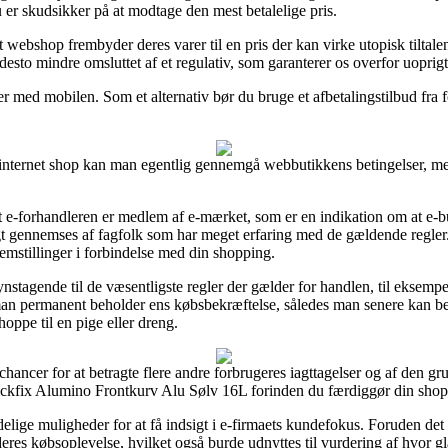
u er skudsikker på at modtage den mest betalelige pris.
webshop frembyder deres varer til en pris der kan virke utopisk tiltalend
desto mindre omsluttet af et regulativ, som garanterer os overfor uoprig
er med mobilen. Som et alternativ bør du bruge et afbetalingstilbud fra f
nternet shop kan man egentlig gennemgå webbutikkens betingelser, men
dt e-forhandleren er medlem af e-mærket, som er en indikation om at e-b
gt gennemses af fagfolk som har meget erfaring med de gældende regler
emstillinger i forbindelse med din shopping.
ynstagende til de væsentligste regler der gælder for handlen, til eksempe
t man permanent beholder ens købsbekræftelse, således man senere kan b
oppe til en pige eller dreng.
ancer for at betragte flere andre forbrugeres iagttagelser og af den gru
ckfix Alumino Frontkurv Alu Sølv 16L forinden du færdiggør din shop
elige muligheder for at få indsigt i e-firmaets kundefokus. Foruden det 
eres købsoplevelse, hvilket også burde udnyttes til vurdering af hvor g