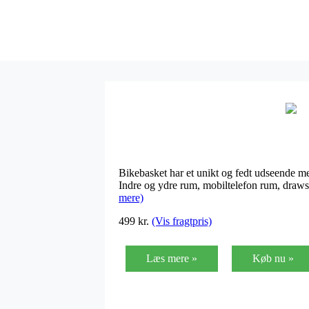
Bikebasket har et unikt og fedt udseende m
Indre og ydre rum, mobiltelefon rum, draws
mere)
499 kr.
(Vis fragtpris)
Læs mere »
Køb nu »