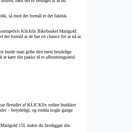
ordren, men det er betinget af at du
lik, så med det formål er det faktisk
 eksempelvis Klickfix Bikebasket Marigold
det formål at de har en chance for at nå at
den burde man gribe den mest betalelige
 at køre din pakke til et afhentningssted.
 har flertallet af KLICKfix online butikker
nder – betydeligt, og endda nogle gange
t Marigold 15L inden du færdiggør din