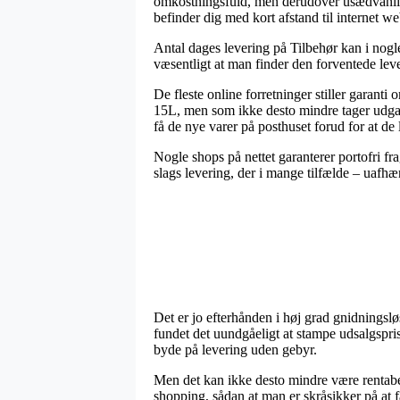
omkostningsfuld, men derudover usædvanlig s
befinder dig med kort afstand til internet w
Antal dages levering på Tilbehør kan i nogle
væsentligt at man finder den forventede leve
De fleste online forretninger stiller garan
15L, men som ikke desto mindre tager udgang
få de nye varer på posthuset forud for at de
Nogle shops på nettet garanterer portofri f
slags levering, der i mange tilfælde – uafhæ
Det er jo efterhånden i høj grad gnidningslø
fundet det uundgåeligt at stampe udsalgspri
byde på levering uden gebyr.
Men det kan ikke desto mindre være rentabe
shopping, sådan at man er skråsikker på at få