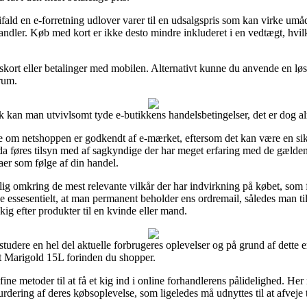
ifald en e-forretning udlover varer til en udsalgspris som kan virke umå
andler. Køb med kort er ikke desto mindre inkluderet i en vedtægt, hvi
ngskort eller betalinger med mobilen. Alternativt kunne du anvende en l
rum.
 kan man utvivlsomt tyde e-butikkens handelsbetingelser, det er dog al
 om netshoppen er godkendt af e-mærket, eftersom det kan være en sik
 da føres tilsyn med af sagkyndige der har meget erfaring med de gælden
er som følge af din handel.
ig omkring de mest relevante vilkår der har indvirkning på købet, som 
ge essesentielt, at man permanent beholder ens ordremail, således man ti
g efter produkter til en kvinde eller mand.
studere en hel del aktuelle forbrugeres oplevelser og på grund af dette er
t Marigold 15L forinden du shopper.
ine metoder til at få et kig ind i online forhandlerens pålidelighed. He
urdering af deres købsoplevelse, som ligeledes må udnyttes til at afveje