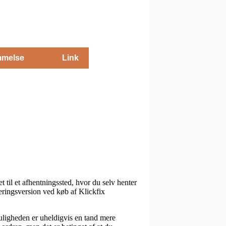
melse
Link
t til et afhentningssted, hvor du selv henter
veringsversion ved køb af Klickfix
muligheden er uheldigvis en tand mere