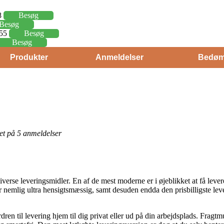
8
Besøg
Besøg
,55
Besøg
Besøg
Produkter
Anmeldelser
Bedøm
eret på 5 anmeldelser
verse leveringsmidler. En af de mest moderne er i øjeblikket at få levere
er nemlig ultra hensigtsmæssig, samt desuden endda den prisbilligste le
ren til levering hjem til dig privat eller ud på din arbejdsplads. Fragt