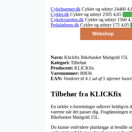
Cykelpartner.dk
Cykler og udstyr 24460 4,
Cykler.dk
Cykler og udstyr 2505 4,65
Cykelexperten.dk
Cykler og udstyr 1560 4
Pedalatleten.dk
Cykler og udstyr 175 4,05
Webshop
Navn:
Klickfix Bikebasket Marigold 15L
Kategori:
Tilbehør
Producent:
KLICKfix
Varenummer:
80836
EAN:
Vurderet til 4.1 ud af 5 stjerner bas
Tilbehør fra KLICKfix
En række e-forretninger udlover heldigvis di
varerne når det passer dig. Fragtløsningen 
Bikebasket Marigold 15L.
Du kunne endvidere planlægge at bestille ord