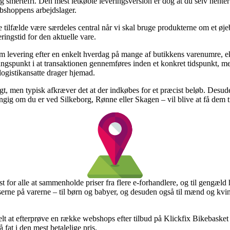
mertefri. Den mest letkøbte leveringsversion er dog at du selv henter 
ebshoppens arbejdslager.
 tilfælde være særdeles central når vi skal bruge produkterne om et øjeb
ringstid for den aktuelle vare.
ti om levering efter en enkelt hverdag på mange af butikkens varenumre,
spunkt i at transaktionen gennemføres inden et konkret tidspunkt, med 
 logistikansatte drager hjemad.
ragt, men typisk afkræver det at der indkøbes for et præcist beløb. Desu
ngig om du er ved Silkeborg, Rønne eller Skagen – vil blive at få dem til
st for alle at sammenholde priser fra flere e-forhandlere, og til gengæld
serne på varerne – til børn og babyer, og desuden også til mænd og kvi
lt at efterprøve en række webshops efter tilbud på Klickfix Bikebaske
 fat i den mest betalelige pris.