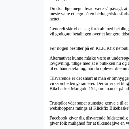
Du skal lige meget hvad være så påvagt, at 
meste være et tegn på en bedragerisk e-forh
nettet.
Generelt slår vi et slag for køb med betali
vil godtgøre betalingen over et længere tids
Før nogen bestiller på en KLICKfix netbutik
Alternativet kunne måske være at undersøge
lovgivning, tillige med at e-butikken nu og
til en håndsrækning, når du oplever dilemma
Tilsvarende er det smart at man er omhyggel
virksomheden garanterer. Derfor er det tilli
Bikebasket Marigold 15L, om man er på udki
Trustpilot yder super gunstige genveje til at 
webshoppens ratings af Klickfix Bikebaske
Facebook giver dig tilsvarende fuldstændig f
giver folk mulighed for at tilkendegive en v