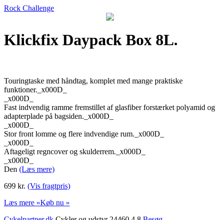
Rock Challenge
Klickfix Daypack Box 8L.
Touringtaske med håndtag, komplet med mange praktiske
funktioner._x000D_
_x000D_
Fast indvendig ramme fremstillet af glasfiber forstærket polyamid og
adapterplade på bagsiden._x000D_
_x000D_
Stor front lomme og flere indvendige rum._x000D_
_x000D_
Aftageligt regncover og skulderrem._x000D_
_x000D_
Den
(Læs mere)
699 kr.
(Vis fragtpris)
Læs mere »
Køb nu »
Cykelpartner.dk
Cykler og udstyr 24460 4,8
Besøg