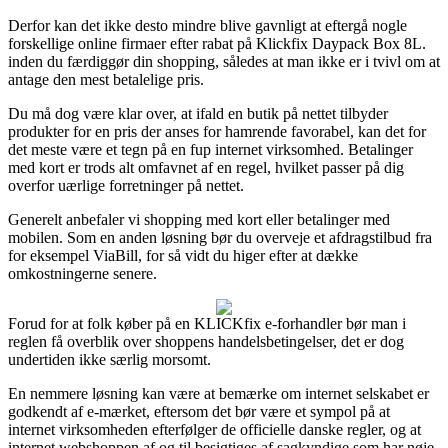
Derfor kan det ikke desto mindre blive gavnligt at eftergå nogle
forskellige online firmaer efter rabat på Klickfix Daypack Box 8L.
inden du færdiggør din shopping, således at man ikke er i tvivl om at
antage den mest betalelige pris.
Du må dog være klar over, at ifald en butik på nettet tilbyder
produkter for en pris der anses for hamrende favorabel, kan det for
det meste være et tegn på en fup internet virksomhed. Betalinger
med kort er trods alt omfavnet af en regel, hvilket passer på dig
overfor uærlige forretninger på nettet.
Generelt anbefaler vi shopping med kort eller betalinger med
mobilen. Som en anden løsning bør du overveje et afdragstilbud fra
for eksempel ViaBill, for så vidt du higer efter at dække
omkostningerne senere.
Forud for at folk køber på en KLICKfix e-forhandler bør man i
reglen få overblik over shoppens handelsbetingelser, det er dog
undertiden ikke særlig morsomt.
En nemmere løsning kan være at bemærke om internet selskabet er
godkendt af e-mærket, eftersom det bør være et sympol på at
internet virksomheden efterfølger de officielle danske regler, og at
internet webshoppen af og til besigtiges af sagkyndige som har nøje