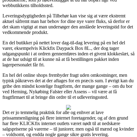
webbutikkens tilholdssted.
Leveringsdygtigheden på Tilbehør kan vise sig at være ekstremt
aktuel såfremt man har behov for dine nye varer fluks, så derfor er
det skam vigtigt at man undersøger den anslåede leveringstid for det
vedkommende produkt.
En del butikker på nettet lover dag-til-dag levering på en hel del
varer, eksempelvis Klickfix Daypack Box 8L., der dog tager
udgangspunkt i at ordren gennemføres inden et givent klokkeslæt, så
at de har udsigt til at kunne nå at få bestillingen pakket inden
lagerpersonalet får fri.
En hel del online shops frembyder fragt uden omkostninger, men
typisk påkræves det at der aftages for en præcis sum. I øvrigt kan du
gribe den mindst kostelige fragtform, der mange gange – om du bor
ved Herning, Nykøbing Falster eller Assens – vil være at få
fragtfirmaet til at bringe din ordre til et udleveringssted.
Det er jo temmelig praktisk for alle og enhver at lave
prissammenligning på flere internet foretagender, og af den grund
har flere KLICKfix internet outlets været nødt til at nedskære
salgspriserne på varerne – til juniorer, men også til mænd og kvinder
– voldsomt, og endda nogle gange sikre gratis levering.