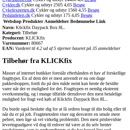
Cykler.dk
Cykler og udstyr 2505 4,65
Besøg
Cykelexperten.dk
Cykler og udstyr 1560 4,55
Besøg
Pedalatleten.dk
Cykler og udstyr 175 4,05
Besøg
Webshop
Produkter
Anmeldelser
Bedømmelse
Link
Navn:
Klickfix Daypack Box 8L.
Kategori:
Tilbehør
Producent:
KLICKfix
Varenummer:
80667
EAN:
Vurderet til 4.2 ud af 5 stjerner baseret på 35 anmeldelser
Tilbehør fra KLICKfix
Masser af internet butikker foreslår efterhånden et hav af forskellige
fragttyper. En af dem der er mest anvendt er nu om dage
pakkeshoppen, fordi du på den måde nemt kan hente de bestilte
varer når der er mulighed for det. Fragttypen er nemlig ekstremt
overkommelig, og i mange tilfælde derudover den mest betalelige
mulighed for fragt ved køb af Klickfix Daypack Box 8L..
Du burde også beslutte dig for at få ordren bragt til din bolig eller til
når du er på job. Fragtmetoden viser sig desværre en smule mere
pebret, men lige så vel virkelig problemfri. Den mest prisbevidste
leveringsudgave vil dog til enhver tid være at du selv henter
produkterne, som jo nødvendiggør at du har bopæl lige ved