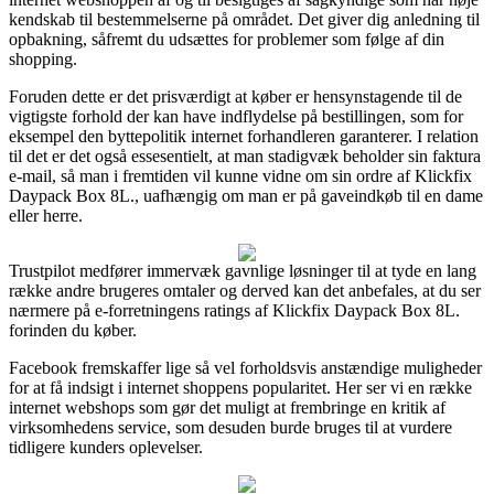
kendskab til bestemmelserne på området. Det giver dig anledning til
opbakning, såfremt du udsættes for problemer som følge af din
shopping.
Foruden dette er det prisværdigt at køber er hensynstagende til de
vigtigste forhold der kan have indflydelse på bestillingen, som for
eksempel den byttepolitik internet forhandleren garanterer. I relation
til det er det også essesentielt, at man stadigvæk beholder sin faktura
e-mail, så man i fremtiden vil kunne vidne om sin ordre af Klickfix
Daypack Box 8L., uafhængig om man er på gaveindkøb til en dame
eller herre.
Trustpilot medfører immervæk gavnlige løsninger til at tyde en lang
række andre brugeres omtaler og derved kan det anbefales, at du ser
nærmere på e-forretningens ratings af Klickfix Daypack Box 8L.
forinden du køber.
Facebook fremskaffer lige så vel forholdsvis anstændige muligheder
for at få indsigt i internet shoppens popularitet. Her ser vi en række
internet webshops som gør det muligt at frembringe en kritik af
virksomhedens service, som desuden burde bruges til at vurdere
tidligere kunders oplevelser.