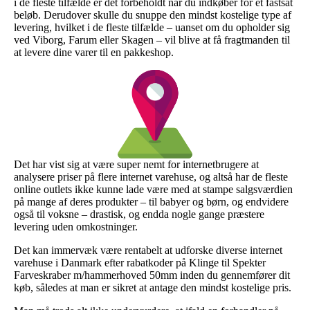
i de fleste tilfælde er det forbeholdt når du indkøber for et fastsat
beløb. Derudover skulle du snuppe den mindst kostelige type af
levering, hvilket i de fleste tilfælde – uanset om du opholder sig
ved Viborg, Farum eller Skagen – vil blive at få fragtmanden til
at levere dine varer til en pakkeshop.
Det har vist sig at være super nemt for internetbrugere at
analysere priser på flere internet varehuse, og altså har de fleste
online outlets ikke kunne lade være med at stampe salgsværdien
på mange af deres produkter – til babyer og børn, og endvidere
også til voksne – drastisk, og endda nogle gange præstere
levering uden omkostninger.
Det kan immervæk være rentabelt at udforske diverse internet
varehuse i Danmark efter rabatkoder på Klinge til Spekter
Farveskraber m/hammerhoved 50mm inden du gennemfører dit
køb, således at man er sikret at antage den mindst kostelige pris.