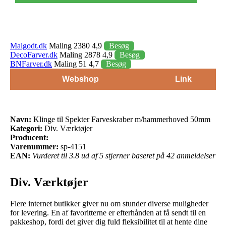
Malgodt.dk
Maling 2380 4,9
Besøg
DecoFarver.dk
Maling 2878 4,9
Besøg
BNFarver.dk
Maling 51 4,7
Besøg
Webshop
Link
Navn:
Klinge til Spekter Farveskraber m/hammerhoved 50mm
Kategori:
Div. Værktøjer
Producent:
Varenummer:
sp-4151
EAN:
Vurderet til 3.8 ud af 5 stjerner baseret på 42 anmeldelser
Div. Værktøjer
Flere internet butikker giver nu om stunder diverse muligheder
for levering. En af favoritterne er efterhånden at få sendt til en
pakkeshop, fordi det giver dig fuld fleksibilitet til at hente dine