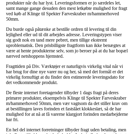
produkter når du har lyst. Leveringsformen er jo særdeles let,
samt mange gange desuden den mest letkøbte mulighed for fragt
ved køb af Klinge til Spekter Farveskraber m/hammerhoved
50mm.
Du burde også påtænke at bestille ordren til levering til din
lejlighed eller ud til dit arbejdes adresse. Leveringstypen viser
sig godt nok en tand mere pebret, men tillige ekstremt
uproblematisk. Den prisbilligste fragtform kan ikke benægtes at
være at hente produkterne selv, som jo beroer på at du har bopæl
nærved netshoppens hjemsted.
Fragttiden på Div. Værktøjer er naturligvis virkelig vital når vi
har brug for dine nye varer nu og her, så med det formål er det
virkelig fornuftigt at du finder den estimerede leveringsdato for
det vedkommende produkt.
De fleste internet foretagender tilbyder 1 dags fragt på deres
primære produkter, eksempelvis Klinge til Spekter Farveskraber
m/hammerhoved 50mm, men vær vagtsom da det stiller krav om
at bestillingen laves forinden et fastslået klokkeslæt, så de har
mulighed for at nå at få varerne klargjort forinden medarbejderne
har fri.
En hel del internet forretninger tilbyder fragt uden betaling, men