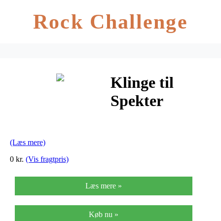
Rock Challenge
Klinge til
Spekter
Farveskraber
m/hammerhove
(Læs mere)
50mm
0 kr.
(Vis fragtpris)
Læs mere »
Køb nu »