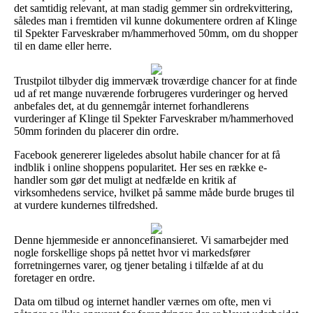
det samtidig relevant, at man stadig gemmer sin ordrekvittering,
således man i fremtiden vil kunne dokumentere ordren af Klinge
til Spekter Farveskraber m/hammerhoved 50mm, om du shopper
til en dame eller herre.
Trustpilot tilbyder dig immervæk troværdige chancer for at finde
ud af ret mange nuværende forbrugeres vurderinger og herved
anbefales det, at du gennemgår internet forhandlerens
vurderinger af Klinge til Spekter Farveskraber m/hammerhoved
50mm forinden du placerer din ordre.
Facebook genererer ligeledes absolut habile chancer for at få
indblik i online shoppens popularitet. Her ses en række e-
handler som gør det muligt at nedfælde en kritik af
virksomhedens service, hvilket på samme måde burde bruges til
at vurdere kundernes tilfredshed.
Denne hjemmeside er annoncefinansieret. Vi samarbejder med
nogle forskellige shops på nettet hvor vi markedsfører
forretningernes varer, og tjener betaling i tilfælde af at du
foretager en ordre.
Data om tilbud og internet handler værnes om ofte, men vi