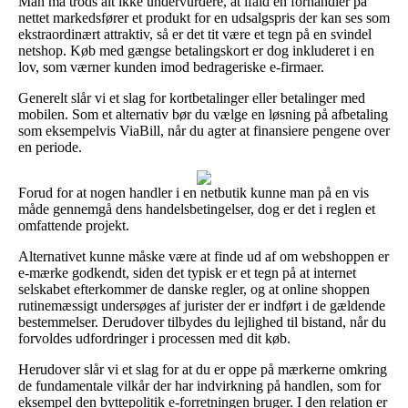
Man må trods alt ikke undervurdere, at ifald en forhandler på
nettet markedsfører et produkt for en udsalgspris der kan ses som
ekstraordinært attraktiv, så er det tit være et tegn på en svindel
netshop. Køb med gængse betalingskort er dog inkluderet i en
lov, som værner kunden imod bedrageriske e-firmaer.
Generelt slår vi et slag for kortbetalinger eller betalinger med
mobilen. Som et alternativ bør du vælge en løsning på afbetaling
som eksempelvis ViaBill, når du agter at finansiere pengene over
en periode.
Forud for at nogen handler i en netbutik kunne man på en vis
måde gennemgå dens handelsbetingelser, dog er det i reglen et
omfattende projekt.
Alternativet kunne måske være at finde ud af om webshoppen er
e-mærke godkendt, siden det typisk er et tegn på at internet
selskabet efterkommer de danske regler, og at online shoppen
rutinemæssigt undersøges af jurister der er indført i de gældende
bestemmelser. Derudover tilbydes du lejlighed til bistand, når du
forvoldes udfordringer i processen med dit køb.
Herudover slår vi et slag for at du er oppe på mærkerne omkring
de fundamentale vilkår der har indvirkning på handlen, som for
eksempel den byttepolitik e-forretningen bruger. I den relation er