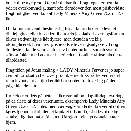
hente dine nye produkter når du har tid. Fragttypen er nemlig
yderst overkommelig, samt ofte derudover den mest prisbevidste
fragtmulighed ved køb af Lady Minerals Airy Green 7626 – 2,7
liter.
Du kunne omvendt beslutte dig for at få produkterne leveret til
din lejlighed eller hus eller til din arbejdsplads. Leveringsformen
bliver sædvanligvis lidt dyrere, men desuden vældig
ukompliceret. Den mest prisbevidste leveringsudgave vil dog i
de fleste tilfælde være at du selv henter ordren, som desværre
står og falder med at du er i nærheden af online virksomhedens
tilholdssted.
Fragttiden på Jotun maling > LADY Minerals Farver er jo super
central forudsat vi behøver produkterne fluks, så herved er det
ret relevant at man tjekker tidshorisonten for levering på den
pågældende vare.
En række outlets på nettet stiller garanti om dag-til-dag levering
på de fleste af deres varenumre, eksempelvis Lady Minerals Airy
Green 7626 – 2,7 liter, men vær vagtsom da det kræver at ordren
køres igennem forinden et konkret tidspunkt, således at de højst
sandsynligt kan nå at få varen klargjort inden personalet tager
hjem.