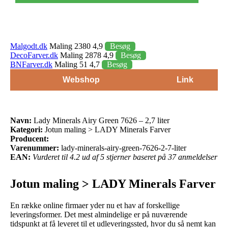
Malgodt.dk
Maling 2380 4,9
Besøg
DecoFarver.dk
Maling 2878 4,9
Besøg
BNFarver.dk
Maling 51 4,7
Besøg
Webshop
Link
Navn:
Lady Minerals Airy Green 7626 – 2,7 liter
Kategori:
Jotun maling > LADY Minerals Farver
Producent:
Varenummer:
lady-minerals-airy-green-7626-2-7-liter
EAN:
Vurderet til 4.2 ud af 5 stjerner baseret på 37 anmeldelser
Jotun maling > LADY Minerals Farver
En række online firmaer yder nu et hav af forskellige
leveringsformer. Det mest almindelige er på nuværende
tidspunkt at få leveret til et udleveringssted, hvor du så nemt kan