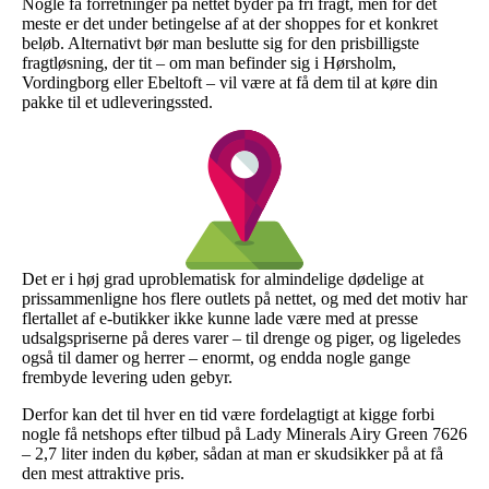
Nogle få forretninger på nettet byder på fri fragt, men for det
meste er det under betingelse af at der shoppes for et konkret
beløb. Alternativt bør man beslutte sig for den prisbilligste
fragtløsning, der tit – om man befinder sig i Hørsholm,
Vordingborg eller Ebeltoft – vil være at få dem til at køre din
pakke til et udleveringssted.
Det er i høj grad uproblematisk for almindelige dødelige at
prissammenligne hos flere outlets på nettet, og med det motiv har
flertallet af e-butikker ikke kunne lade være med at presse
udsalgspriserne på deres varer – til drenge og piger, og ligeledes
også til damer og herrer – enormt, og endda nogle gange
frembyde levering uden gebyr.
Derfor kan det til hver en tid være fordelagtigt at kigge forbi
nogle få netshops efter tilbud på Lady Minerals Airy Green 7626
– 2,7 liter inden du køber, sådan at man er skudsikker på at få
den mest attraktive pris.