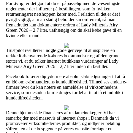
For øvrigt er det godt at du er påpasselig med de væsentligste
reglementer der influerer på bestillingen, som fx hvilken
returneringsret netshoppen kører med. I relation til det er det i
øvrigt vigtigt, at man stadig beholder sin ordremail, så man
fremadrettet kan dokumentere ordren af Lady Minerals Airy
Green 7626 – 2,7 liter, uafhængig om du skal købe gave til en
kvinde eller mand.
Trustpilot resulterer i nogle gode genveje til at inspicere en
række forhenværende køberes bedømmelser og af den grund
støtter vi, at du tolker internet butikkens vurderinger af Lady
Minerals Airy Green 7626 – 2,7 liter inden du bestiller.
Facebook forærer dig ydermere absolut stabile løsninger til at få
en idé om e-forhandlerens kundetilfredshed. Tilmed ses endda e-
firmaer hvor du kan notere en anmeldelse af virksomhedens
service, som desuden burde drages fordel af til at få et indblik i
kundetilfredsheden.
Denne hjemmeside finansieres af reklameindtægter. Vi har
samarbejder med massevis af internet shops i Danmark da vi
promoverer virksomhedernes produkter, og indtjener betaling
såfremt en af de besøgende på vores website foretager en