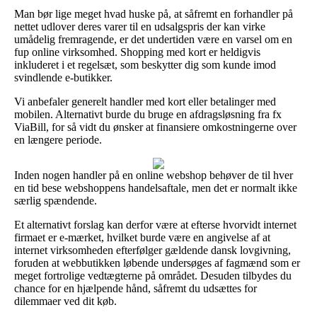
Man bør lige meget hvad huske på, at såfremt en forhandler på
nettet udlover deres varer til en udsalgspris der kan virke
umådelig fremragende, er det undertiden være en varsel om en
fup online virksomhed. Shopping med kort er heldigvis
inkluderet i et regelsæt, som beskytter dig som kunde imod
svindlende e-butikker.
Vi anbefaler generelt handler med kort eller betalinger med
mobilen. Alternativt burde du bruge en afdragsløsning fra fx
ViaBill, for så vidt du ønsker at finansiere omkostningerne over
en længere periode.
Inden nogen handler på en online webshop behøver de til hver
en tid bese webshoppens handelsaftale, men det er normalt ikke
særlig spændende.
Et alternativt forslag kan derfor være at efterse hvorvidt internet
firmaet er e-mærket, hvilket burde være en angivelse af at
internet virksomheden efterfølger gældende dansk lovgivning,
foruden at webbutikken løbende undersøges af fagmænd som er
meget fortrolige vedtægterne på området. Desuden tilbydes du
chance for en hjælpende hånd, såfremt du udsættes for
dilemmaer ved dit køb.