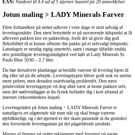
EAN:
Vurderet til 4.4 ud af 5 stjerner baseret på 20 anmeldelser
Jotun maling > LADY Minerals Farver
Flere forhandlere på nettet udlover i vore dage et stort udvalg af
leveringsmåder. Den mest benyttede er på nuværende tidspunkt at få
afleveret pakken hos en pakkeshop, fordi det så giver dig god
fleksibilitet til at kunne afhente din pakke på et selvvalgt tidspunkt.
Løsningen er nemlig rigtig smertefri, samt i mange tilfælde endda
den prisbilligste leveringsmulighed ved køb af Lady Minerals St.
Pauls Blue 5030 – 2,7 liter.
Du bør derudover planlægge at bestille varerne til levering hjem til
dig eller ud på dit arbejde. Leveringstypen bliver godt nok en anelse
mere pebret, men desuden usædvanlig problemfri. Den mest
prisbevidste leveringstype vil dog altid være at hente pakken selv,
men det nødvendiggør at du fysisk befinder dig i kort afstand af
internet virksomhedens bopæl.
Leveringstiden på Jotun maling > LADY Minerals Farver er
naturligvis ret afgørende når man står og skal bruge varerne
øjeblikkeligt, og i det øjemed er det skam passende at du gransker
den forventede leveringsdato på det pågældende produkt.
Masser af firmaer på nettet reklamerer med levering på næste