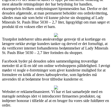
mest aktuelle retningslinjer der har betydning for handlen,
eksempelvis hvilken ombytningsret hjemmesiden har. Derfor er det
desuden afgørende, at man permanent beholder ens ordrekvittering,
således man når som helst vil kunne påvise sin shopping af Lady
Minerals St. Pauls Blue 5030 – 2,7 liter, ligegyldigt om man søger et
produkt til en voksen eller et barn.
Trustpilot indebærer ultra ønskværdige genveje til at kortlægge en
længere række øvrige kunders tanker og derved er det fornuftigt, at
du verificerer internet forhandlerens bedømmelser af Lady Minerals
St. Pauls Blue 5030 – 2,7 liter forinden du shopper.
Facebook byder på desuden uden sammenligning troværdige
metoder til at få en idé om online webshoppens pålidelighed. I øvrigt
møder vi nogle e-forretninger som giver kunderne mulighed for at
formulere en kritik af deres købsoplevelse, som ligeledes må
anvendes til at bedømme hvor tilfredse kunderne er.
Websitet er reklamefinansieret. Vi har et fast samarbejde med en
mængde netshops idet vi introducerer firmaernes produkter, og
indtjener honorar i tilfælde af at en bruger fra vores side fuldfører en
ordre.