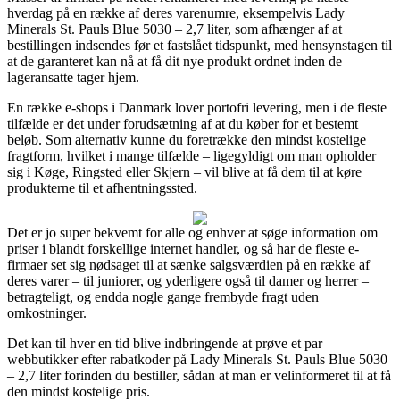
hverdag på en række af deres varenumre, eksempelvis Lady
Minerals St. Pauls Blue 5030 – 2,7 liter, som afhænger af at
bestillingen indsendes før et fastslået tidspunkt, med hensynstagen til
at de garanteret kan nå at få dit nye produkt ordnet inden de
lageransatte tager hjem.
En række e-shops i Danmark lover portofri levering, men i de fleste
tilfælde er det under forudsætning af at du køber for et bestemt
beløb. Som alternativ kunne du foretrække den mindst kostelige
fragtform, hvilket i mange tilfælde – ligegyldigt om man opholder
sig i Køge, Ringsted eller Skjern – vil blive at få dem til at køre
produkterne til et afhentningssted.
Det er jo super bekvemt for alle og enhver at søge information om
priser i blandt forskellige internet handler, og så har de fleste e-
firmaer set sig nødsaget til at sænke salgsværdien på en række af
deres varer – til juniorer, og yderligere også til damer og herrer –
betragteligt, og endda nogle gange frembyde fragt uden
omkostninger.
Det kan til hver en tid blive indbringende at prøve et par
webbutikker efter rabatkoder på Lady Minerals St. Pauls Blue 5030
– 2,7 liter forinden du bestiller, sådan at man er velinformeret til at få
den mindst kostelige pris.