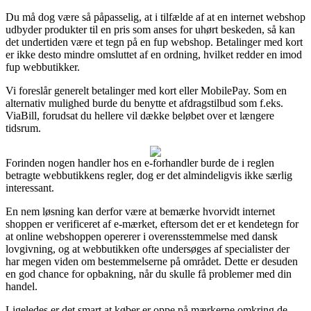
Du må dog være så påpasselig, at i tilfælde af at en internet webshop
udbyder produkter til en pris som anses for uhørt beskeden, så kan
det undertiden være et tegn på en fup webshop. Betalinger med kort
er ikke desto mindre omsluttet af en ordning, hvilket redder en imod
fup webbutikker.
Vi foreslår generelt betalinger med kort eller MobilePay. Som en
alternativ mulighed burde du benytte et afdragstilbud som f.eks.
ViaBill, forudsat du hellere vil dække beløbet over et længere
tidsrum.
Forinden nogen handler hos en e-forhandler burde de i reglen
betragte webbutikkens regler, dog er det almindeligvis ikke særlig
interessant.
En nem løsning kan derfor være at bemærke hvorvidt internet
shoppen er verificeret af e-mærket, eftersom det er et kendetegn for
at online webshoppen opererer i overensstemmelse med dansk
lovgivning, og at webbutikken ofte undersøges af specialister der
har megen viden om bestemmelserne på området. Dette er desuden
en god chance for opbakning, når du skulle få problemer med din
handel.
Ligeledes er det smart at køber er oppe på mærkerne omkring de