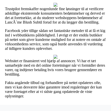
Trustpilot fremskaffer nogenlunde fine løsninger til at verificere
adskillige eksisterende konsumenters bedømmelser og derved er
det at foretrække, at du studerer webshoppens bedømmelser af
LancÃ´me Blush Subtil forud for at du lægger din bestilling.
Facebook yder tillige sådan set fantastiske metoder til at få et kig
ind i webbutikkens pålidelighed. I øvrigt er der endda butikker
på nettet som giver kunderne mulighed for at notere en omtale af
virksomhedens service, som også burde anvendes til vurdering
af tidligere kunders oplevelser.
Websitet er finansieret ved hjælp af annoncer. Vi har et tæt
samarbejde med en del online forretninger når vi formidler deres
varer, og indtjener betaling hvis vores brugere gennemfører en
bestilling.
Fakta angående tilbud og forhandlere på nettet opdateres ofte,
men vi kan desværre ikke garantere imod reguleringer der kan
være foretaget efter at vi sidste gang opdaterede de viste
oplysninger.