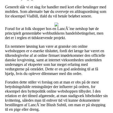
Generelt slår vi et slag for handler med kort eller betalinger med
mobilen. Som alternativ bør du overveje en afdragsordning som
for eksempel ViaBill, ifald du vil betale beløbet senere.
Forud for at folk shopper hos en LancÃ´me netshop bør de
principielt gennemløbe webbutikkens handelsbetingelser, men
det er i reglen et tidskrævende projekt.
En nemmere løsning kan være at granske om online
webshoppen er e-mærke tilsluttet, fordi det længe har været en
tilkendegivelse af at online firmaet imødekommer den officielle
danske lovgivning, samt at internet virksomheden undertiden
undersøges af eksperter som har meget erfaring med
vedtægterne på området. Dette er en god anledning til at få
hjælp, hvis du oplever dilemmaer med din ordre.
Foruden dette stiller vi forslag om at man er obs på de mest
betydningsfulde retningslinjer der influerer på ordren, for
eksempel den byttepolitik online webshoppen tilbyder. I den
relation er det tilmed afgørende, at man stadigvæk bibeholder sin
kvittering, således man til enhver tid vil kunne dokumentere
bestillingen af LancÃ´me Blush Subtil, om man er på shopping
til en pige eller dreng.