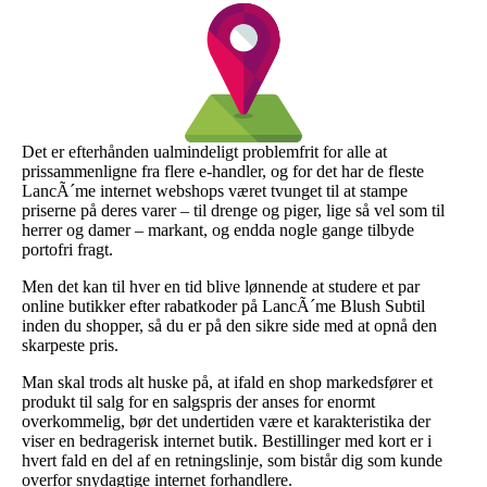
Det er efterhånden ualmindeligt problemfrit for alle at
prissammenligne fra flere e-handler, og for det har de fleste
LancÃ´me internet webshops været tvunget til at stampe
priserne på deres varer – til drenge og piger, lige så vel som til
herrer og damer – markant, og endda nogle gange tilbyde
portofri fragt.
Men det kan til hver en tid blive lønnende at studere et par
online butikker efter rabatkoder på LancÃ´me Blush Subtil
inden du shopper, så du er på den sikre side med at opnå den
skarpeste pris.
Man skal trods alt huske på, at ifald en shop markedsfører et
produkt til salg for en salgspris der anses for enormt
overkommelig, bør det undertiden være et karakteristika der
viser en bedragerisk internet butik. Bestillinger med kort er i
hvert fald en del af en retningslinje, som bistår dig som kunde
overfor snydagtige internet forhandlere.