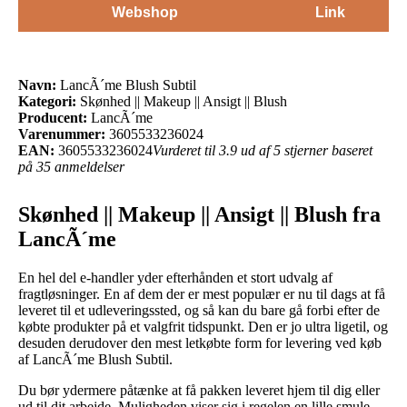
Webshop
Link
Navn:
LancÃ´me Blush Subtil
Kategori:
Skønhed || Makeup || Ansigt || Blush
Producent:
LancÃ´me
Varenummer:
3605533236024
EAN:
3605533236024
Vurderet til 3.9 ud af 5 stjerner baseret
på 35 anmeldelser
Skønhed || Makeup || Ansigt || Blush fra
LancÃ´me
En hel del e-handler yder efterhånden et stort udvalg af
fragtløsninger. En af dem der er mest populær er nu til dags at få
leveret til et udleveringssted, og så kan du bare gå forbi efter de
købte produkter på et valgfrit tidspunkt. Den er jo ultra ligetil, og
desuden derudover den mest letkøbte form for levering ved køb
af LancÃ´me Blush Subtil.
Du bør ydermere påtænke at få pakken leveret hjem til dig eller
ud til dit arbejde. Muligheden viser sig i regelen en lille smule