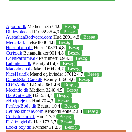
Apopro.dk
Medicin 5857 4,9
Besøg
Billigvoks.dk
Hår 35985 4,9
Besøg
AustralianBodycare.com
Hud 2891 4,8
Besøg
Med24.dk
Helse 8030 4,8
Besøg
Helsebixen.dk
Helse 10871 4,8
Besøg
Cerix.dk
Behandlinger 901 4,8
Besøg
UdenParfume.dk
Parfumefri 69 4,8
Besøg
Lidtluksus.dk
Beauty 41 4,7
Besøg
Made4men.dk
Mænd 6942 4,7
Besøg
NiceHair.dk
Mænd og kvinder 37612 4,7
Besøg
DanishSkinCare.dk
Beauty 1566 4,6
Besøg
EDOA.dk
CBD olie 661 4,6
Besøg
Mecindo.dk
Medicin 3248 4,5
Besøg
HairOutlet.dk
Hår 53 4,4
Besøg
eHudpleje.dk
Hud 70 4,3
Besøg
Perfect-Body.dk
Beauty 10 4
Besøg
CetinaSkincare.com
Krokodilleolie 2 3,8
Besøg
Cultskincare.dk
Hud 1 3,7
Besøg
Fashiongirl.dk
Hår 173 3,7
Besøg
LookFoxy.dk
Kvinder 51 2,5
Besøg