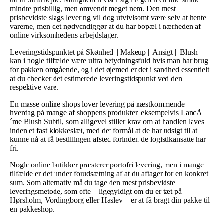
mindre prisbillig, men omvendt meget nem. Den mest
prisbevidste slags levering vil dog utvivlsomt være selv at hente
varerne, men det nødvendiggør at du har bopæl i nærheden af
online virksomhedens arbejdslager.
Leveringstidspunktet på Skønhed || Makeup || Ansigt || Blush
kan i nogle tilfælde være ultra betydningsfuld hvis man har brug
for pakken omgående, og i det øjemed er det i sandhed essentielt
at du checker det estimerede leveringstidspunkt ved den
respektive vare.
En masse online shops lover levering på næstkommende
hverdag på mange af shoppens produkter, eksempelvis LancÃ
´me Blush Subtil, som alligevel stiller krav om at handlen laves
inden et fast klokkeslæt, med det formål at de har udsigt til at
kunne nå at få bestillingen afsted forinden de logistikansatte har
fri.
Nogle online butikker præsterer portofri levering, men i mange
tilfælde er det under forudsætning af at du aftager for en konkret
sum. Som alternativ må du tage den mest prisbevidste
leveringsmetode, som ofte – ligegyldigt om du er tæt på
Hørsholm, Vordingborg eller Haslev – er at få bragt din pakke til
en pakkeshop.