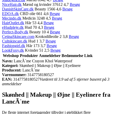
NiceHair.dk
Mænd og kvinder 37612 4,7
Besøg
DanishSkinCare.dk
Beauty 1566 4,6
Besøg
EDOA.dk
CBD olie 661 4,6
Besøg
Mecindo.dk
Medicin 3248 4,5
Besøg
HairOutlet.dk
Hår 53 4,4
Besøg
eHudpleje.dk
Hud 70 4,3
Besøg
Perfect-Body.dk
Beauty 10 4
Besøg
CetinaSkincare.com
Krokodilleolie 2 3,8
Besøg
Cultskincare.dk
Hud 1 3,7
Besøg
Fashiongirl.dk
Hår 173 3,7
Besøg
LookFoxy.dk
Kvinder 51 2,5
Besøg
Webshop
Produkter
Anmeldelser
Bedømmelse
Link
Navn:
LancÃ´me Crayon Khol Waterproof
Kategori:
Skønhed || Makeup || Øjne || Eyelinere
Producent:
LancÃ´me
Varenummer:
3147758180527
EAN:
3147758180527
Vurderet til 3.9 ud af 5 stjerner baseret på 3
anmeldelser
Skønhed || Makeup || Øjne || Eyelinere fra
LancÃ´me
De fleste internet foretagender tilbyder i øjeblikket flere