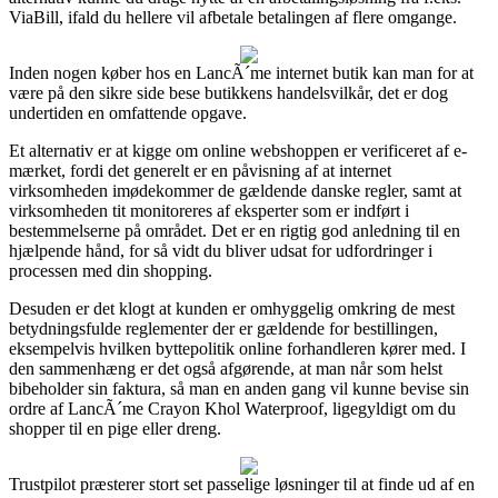
ViaBill, ifald du hellere vil afbetale betalingen af flere omgange.
Inden nogen køber hos en LancÃ´me internet butik kan man for at
være på den sikre side bese butikkens handelsvilkår, det er dog
undertiden en omfattende opgave.
Et alternativ er at kigge om online webshoppen er verificeret af e-
mærket, fordi det generelt er en påvisning af at internet
virksomheden imødekommer de gældende danske regler, samt at
virksomheden tit monitoreres af eksperter som er indført i
bestemmelserne på området. Det er en rigtig god anledning til en
hjælpende hånd, for så vidt du bliver udsat for udfordringer i
processen med din shopping.
Desuden er det klogt at kunden er omhyggelig omkring de mest
betydningsfulde reglementer der er gældende for bestillingen,
eksempelvis hvilken byttepolitik online forhandleren kører med. I
den sammenhæng er det også afgørende, at man når som helst
bibeholder sin faktura, så man en anden gang vil kunne bevise sin
ordre af LancÃ´me Crayon Khol Waterproof, ligegyldigt om du
shopper til en pige eller dreng.
Trustpilot præsterer stort set passelige løsninger til at finde ud af en