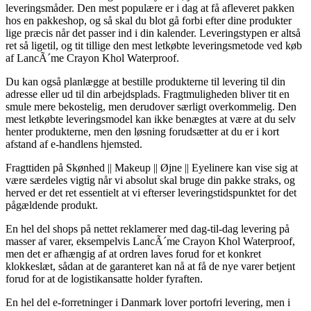
leveringsmåder. Den mest populære er i dag at få afleveret pakken
hos en pakkeshop, og så skal du blot gå forbi efter dine produkter
lige præcis når det passer ind i din kalender. Leveringstypen er altså
ret så ligetil, og tit tillige den mest letkøbte leveringsmetode ved køb
af LancÃ´me Crayon Khol Waterproof.
Du kan også planlægge at bestille produkterne til levering til din
adresse eller ud til din arbejdsplads. Fragtmuligheden bliver tit en
smule mere bekostelig, men derudover særligt overkommelig. Den
mest letkøbte leveringsmodel kan ikke benægtes at være at du selv
henter produkterne, men den løsning forudsætter at du er i kort
afstand af e-handlens hjemsted.
Fragttiden på Skønhed || Makeup || Øjne || Eyelinere kan vise sig at
være særdeles vigtig når vi absolut skal bruge din pakke straks, og
herved er det ret essentielt at vi efterser leveringstidspunktet for det
pågældende produkt.
En hel del shops på nettet reklamerer med dag-til-dag levering på
masser af varer, eksempelvis LancÃ´me Crayon Khol Waterproof,
men det er afhængig af at ordren laves forud for et konkret
klokkeslæt, sådan at de garanteret kan nå at få de nye varer betjent
forud for at de logistikansatte holder fyraften.
En hel del e-forretninger i Danmark lover portofri levering, men i