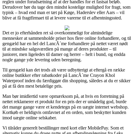
reglen under forudsætning af at der handles for et fastsat beløb.
Derudover bør du tage den mindst kostelige mulighed for fragt, som
typisk – hvad end man er tæt på Køge, Haderslev eller Aars – vil
blive at få fragtfirmaet til at levere varerne til et afhentningssted.
Det er jo efterhånden ret så overkommeligt for almindelige
mennesker at sammenholde priser hos flere online forhandlere, og til
gengæld har en hel del LancÃ´me forhandlere på nettet været nødt
til at mindske salgsværdien på mange af deres produkter – til
juniorer, men ligeledes til damer og herrer – helt i bund, og endda
nogle gange yde levering uden beregning.
Til gengæld kan det trods alt være udbytterigt at eftergå en række
online butikker efter rabatkoder på LancÃ´me Crayon Khol
Waterproof inden du færdiggør din shopping, således at du er sikker
på at få den mest betalelige pris.
Man bør imidlertid være opmærksom på, at hvis en forretning på
nettet reklamerer et produkt for en pris der er umådelig god, burde
det mange gange være et kendetegn på en uægte internet webshop.
Kortkøb er heldigvis omfavnet af en orden, som beskytter kunden
imod uægte online selskaber.
Vi tilråder generelt bestillinger med kort eller MobilePay. Som et
alternativ kunne du drage nytte af en afbetalingsløsning fra f.eks.