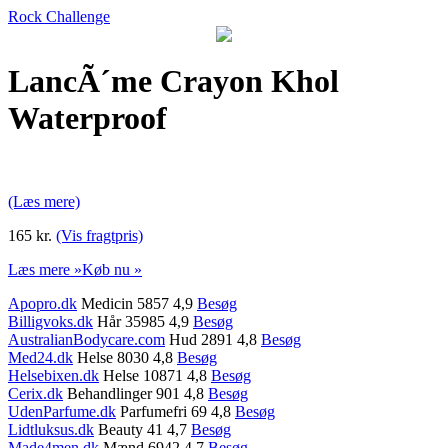
Rock Challenge
LancÃ´me Crayon Khol
Waterproof
(Læs mere)
165 kr.
(Vis fragtpris)
Læs mere »
Køb nu »
Apopro.dk
Medicin 5857 4,9
Besøg
Billigvoks.dk
Hår 35985 4,9
Besøg
AustralianBodycare.com
Hud 2891 4,8
Besøg
Med24.dk
Helse 8030 4,8
Besøg
Helsebixen.dk
Helse 10871 4,8
Besøg
Cerix.dk
Behandlinger 901 4,8
Besøg
UdenParfume.dk
Parfumefri 69 4,8
Besøg
Lidtluksus.dk
Beauty 41 4,7
Besøg
Made4men.dk
Mænd 6942 4,7
Besøg