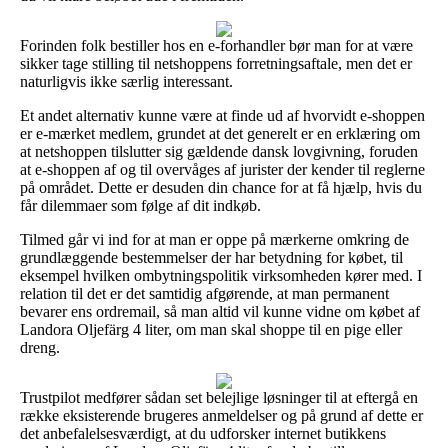
Forinden folk bestiller hos en e-forhandler bør man for at være
sikker tage stilling til netshoppens forretningsaftale, men det er
naturligvis ikke særlig interessant.
Et andet alternativ kunne være at finde ud af hvorvidt e-shoppen
er e-mærket medlem, grundet at det generelt er en erklæring om
at netshoppen tilslutter sig gældende dansk lovgivning, foruden
at e-shoppen af og til overvåges af jurister der kender til reglerne
på området. Dette er desuden din chance for at få hjælp, hvis du
får dilemmaer som følge af dit indkøb.
Tilmed går vi ind for at man er oppe på mærkerne omkring de
grundlæggende bestemmelser der har betydning for købet, til
eksempel hvilken ombytningspolitik virksomheden kører med. I
relation til det er det samtidig afgørende, at man permanent
bevarer ens ordremail, så man altid vil kunne vidne om købet af
Landora Oljefärg 4 liter, om man skal shoppe til en pige eller
dreng.
Trustpilot medfører sådan set belejlige løsninger til at eftergå en
række eksisterende brugeres anmeldelser og på grund af dette er
det anbefalelsesværdigt, at du udforsker internet butikkens