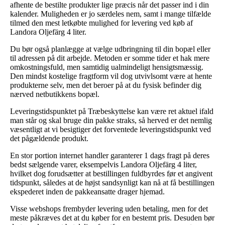
afhente de bestilte produkter lige præcis når det passer ind i din
kalender. Muligheden er jo særdeles nem, samt i mange tilfælde
tilmed den mest letkøbte mulighed for levering ved køb af
Landora Oljefärg 4 liter.
Du bør også planlægge at vælge udbringning til din bopæl eller
til adressen på dit arbejde. Metoden er somme tider et hak mere
omkostningsfuld, men samtidig ualmindeligt hensigtsmæssig.
Den mindst kostelige fragtform vil dog utvivlsomt være at hente
produkterne selv, men det beroer på at du fysisk befinder dig
nærved netbutikkens bopæl.
Leveringstidspunktet på Træbeskyttelse kan være ret aktuel ifald
man står og skal bruge din pakke straks, så herved er det nemlig
væsentligt at vi besigtiger det forventede leveringstidspunkt ved
det pågældende produkt.
En stor portion internet handler garanterer 1 dags fragt på deres
bedst sælgende varer, eksempelvis Landora Oljefärg 4 liter,
hvilket dog forudsætter at bestillingen fuldbyrdes før et angivent
tidspunkt, således at de højst sandsynligt kan nå at få bestillingen
ekspederet inden de pakkeansatte drager hjemad.
Visse webshops frembyder levering uden betaling, men for det
meste påkræves det at du køber for en bestemt pris. Desuden bør