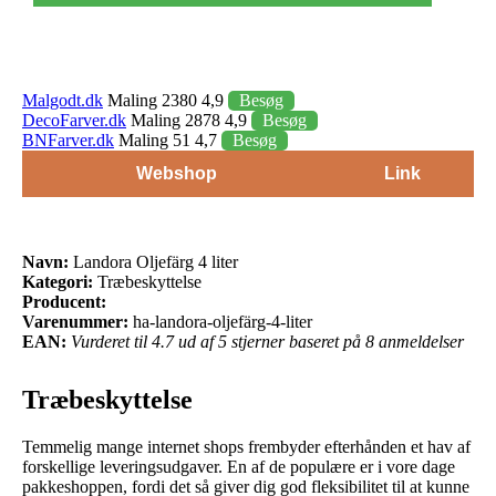
Malgodt.dk
Maling 2380 4,9
Besøg
DecoFarver.dk
Maling 2878 4,9
Besøg
BNFarver.dk
Maling 51 4,7
Besøg
Webshop
Link
Navn:
Landora Oljefärg 4 liter
Kategori:
Træbeskyttelse
Producent:
Varenummer:
ha-landora-oljefärg-4-liter
EAN:
Vurderet til 4.7 ud af 5 stjerner baseret på 8 anmeldelser
Træbeskyttelse
Temmelig mange internet shops frembyder efterhånden et hav af
forskellige leveringsudgaver. En af de populære er i vore dage
pakkeshoppen, fordi det så giver dig god fleksibilitet til at kunne