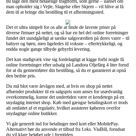
du tage den mest betalelige fragtform, som gerne – uanset om
man opholder sig i Vejle, Slagelse eller Skjern – vil blive at få
dem til at bringe din bestilling til et afhentningssted.
Det er ultra simpelt for os alle at finde de laveste priser på
diverse firmaer på nettet, og så har en hel del online forretninger
fundet det uundgåeligt at sænke salgsværdien på deres varer – til
babyer og børn, men ligeledes til voksne – eftertrykkeligt, og
endda nogle gange tilbyde gebyrfri levering.
Det kan stadigvæk vise sig fordelagtigt at kigge forbi nogle få
online forretninger efter udsalg på Landora Oljefärg 4 liter forud
for at du gennemfører din bestilling, så du er garanteret at opnå
den bedste pris.
Du må blot være årvågen med, at hvis en shop på nettet
afhænder produkter til en salgspris som anses for usædvanlig
overkommelig, kunne det undertiden være et kendetegn på en
snydagtig internet shop. Køb med gængse betalingskort er trods
alt omfattet af et regulativ, hvilket assisterer køberen overfor
snydagtige online butikker.
Vi går generelt ind for betalinger med kort eller MobilePay.
Alternativt bør du anvende et tilbud fra f.eks. ViaBill, forudsat
du vil klare beløbet ude i fremtiden.