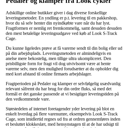
Pedaler og klamper fra Look cykler
Adskillige online butikker giver i dag diverse forskellige
leveringsmetoder. En yndling er p.t. levering til en pakkeshop,
hvor du så selv henter din nyindkøbte vare når du har lyst.
Fragtformen er nemlig ret fremkommelig, samt desuden desuden
den mest betalelige leveringsudgave ved køb af Look S-Track
Cage.
Du kunne ligeledes prøve at få varerne sendt til din bolig eller ud
på din arbejdsplads. Leveringsmetoden er almindeligvis en
anelse mere bekostelig, men tillige ultra ukompliceret. Den
prisbilligste form for fragt vil dog utvivlsomt være at hente
varerne selv, men den mulighed forudsætter at du opholder dig
med kort afstand til online firmaets arbejdslager.
Fragtperioden på Pedaler og klamper er selvfølgelig usædvanlig
relevant såfremt du har brug for din ordre fluks, så med det
formål er det ganske passende at vi besigtiger leveringstiden på
den vedkommende vare.
Størstedelen af internet foretagender yder levering på blot en
enkelt hverdag på flere varenumre, eksempelvis Look S-Track
Cage, som imidlertid regnes ud fra at ordren gennemføres inden
et besluttet klokkeslæt, med hensynstagen til at de har udsigt til