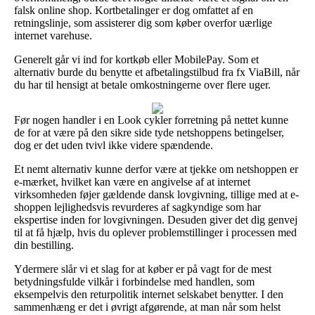
falsk online shop. Kortbetalinger er dog omfattet af en
retningslinje, som assisterer dig som køber overfor uærlige
internet varehuse.
Generelt går vi ind for kortkøb eller MobilePay. Som et
alternativ burde du benytte et afbetalingstilbud fra fx ViaBill, når
du har til hensigt at betale omkostningerne over flere uger.
Før nogen handler i en Look cykler forretning på nettet kunne
de for at være på den sikre side tyde netshoppens betingelser,
dog er det uden tvivl ikke videre spændende.
Et nemt alternativ kunne derfor være at tjekke om netshoppen er
e-mærket, hvilket kan være en angivelse af at internet
virksomheden føjer gældende dansk lovgivning, tillige med at e-
shoppen lejlighedsvis revurderes af sagkyndige som har
ekspertise inden for lovgivningen. Desuden giver det dig genvej
til at få hjælp, hvis du oplever problemstillinger i processen med
din bestilling.
Ydermere slår vi et slag for at køber er på vagt for de mest
betydningsfulde vilkår i forbindelse med handlen, som
eksempelvis den returpolitik internet selskabet benytter. I den
sammenhæng er det i øvrigt afgørende, at man når som helst