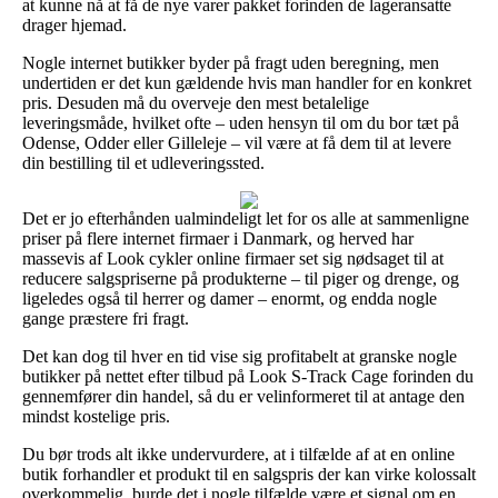
at kunne nå at få de nye varer pakket forinden de lageransatte
drager hjemad.
Nogle internet butikker byder på fragt uden beregning, men
undertiden er det kun gældende hvis man handler for en konkret
pris. Desuden må du overveje den mest betalelige
leveringsmåde, hvilket ofte – uden hensyn til om du bor tæt på
Odense, Odder eller Gilleleje – vil være at få dem til at levere
din bestilling til et udleveringssted.
Det er jo efterhånden ualmindeligt let for os alle at sammenligne
priser på flere internet firmaer i Danmark, og herved har
massevis af Look cykler online firmaer set sig nødsaget til at
reducere salgspriserne på produkterne – til piger og drenge, og
ligeledes også til herrer og damer – enormt, og endda nogle
gange præstere fri fragt.
Det kan dog til hver en tid vise sig profitabelt at granske nogle
butikker på nettet efter tilbud på Look S-Track Cage forinden du
gennemfører din handel, så du er velinformeret til at antage den
mindst kostelige pris.
Du bør trods alt ikke undervurdere, at i tilfælde af at en online
butik forhandler et produkt til en salgspris der kan virke kolossalt
overkommelig, burde det i nogle tilfælde være et signal om en