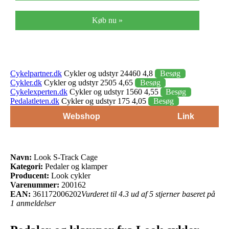
Køb nu »
Cykelpartner.dk
Cykler og udstyr 24460 4,8
Besøg
Cykler.dk
Cykler og udstyr 2505 4,65
Besøg
Cykelexperten.dk
Cykler og udstyr 1560 4,55
Besøg
Pedalatleten.dk
Cykler og udstyr 175 4,05
Besøg
Webshop
Link
Navn:
Look S-Track Cage
Kategori:
Pedaler og klamper
Producent:
Look cykler
Varenummer:
200162
EAN:
361172006202
Vurderet til 4.3 ud af 5 stjerner baseret på
1 anmeldelser