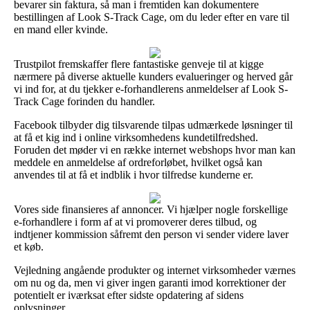
bevarer sin faktura, så man i fremtiden kan dokumentere
bestillingen af Look S-Track Cage, om du leder efter en vare til
en mand eller kvinde.
Trustpilot fremskaffer flere fantastiske genveje til at kigge
nærmere på diverse aktuelle kunders evalueringer og herved går
vi ind for, at du tjekker e-forhandlerens anmeldelser af Look S-
Track Cage forinden du handler.
Facebook tilbyder dig tilsvarende tilpas udmærkede løsninger til
at få et kig ind i online virksomhedens kundetilfredshed.
Foruden det møder vi en række internet webshops hvor man kan
meddele en anmeldelse af ordreforløbet, hvilket også kan
anvendes til at få et indblik i hvor tilfredse kunderne er.
Vores side finansieres af annoncer. Vi hjælper nogle forskellige
e-forhandlere i form af at vi promoverer deres tilbud, og
indtjener kommission såfremt den person vi sender videre laver
et køb.
Vejledning angående produkter og internet virksomheder værnes
om nu og da, men vi giver ingen garanti imod korrektioner der
potentielt er iværksat efter sidste opdatering af sidens
oplysninger.