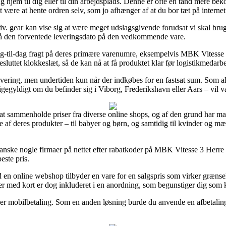
jem til dig eller til din arbejdsplads. Denne er ofte en tand mere bekos
t være at hente ordren selv, som jo afhænger af at du bor tæt på interne
. gear kan vise sig at være meget udslagsgivende forudsat vi skal brug
 på den forventede leveringsdato på den vedkommende vare.
dag-til-dag fragt på deres primære varenumre, eksempelvis MBK Vitesse
sluttet klokkeslæt, så de kan nå at få produktet klar før logistikmedar
levering, men undertiden kun når der indkøbes for en fastsat sum. Som al
ligegyldigt om du befinder sig i Viborg, Frederikshavn eller Aars – vil v
e at sammenholde priser fra diverse online shops, og af den grund har 
 af deres produkter – til babyer og børn, og samtidig til kvinder og m
granske nogle firmaer på nettet efter rabatkoder på MBK Vitesse 3 Herre
este pris.
d en online webshop tilbyder en vare for en salgspris som virker grænse
nger med kort er dog inkluderet i en anordning, som begunstiger dig som
ller mobilbetaling. Som en anden løsning burde du anvende en afbetalin