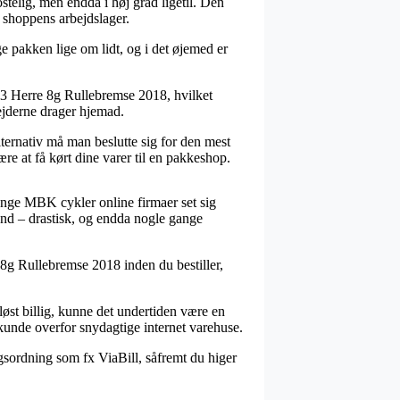
telig, men endda i høj grad ligetil. Den
t shoppens arbejdslager.
e pakken lige om lidt, og i det øjemed er
 3 Herre 8g Rullebremse 2018, hvilket
bejderne drager hjemad.
ternativ må man beslutte sig for den mest
ære at få kørt dine varer til en pakkeshop.
mange MBK cykler online firmaer set sig
ænd – drastisk, og endda nogle gange
 8g Rullebremse 2018 inden du bestiller,
løst billig, kunne det undertiden være en
 kunde overfor snydagtige internet varehuse.
gsordning som fx ViaBill, såfremt du higer