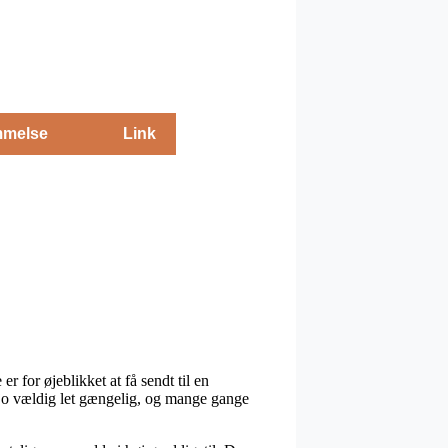
melse
Link
r for øjeblikket at få sendt til en
r jo vældig let gængelig, og mange gange