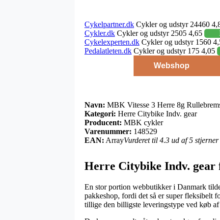
Cykelpartner.dk
Cykler og udstyr 24460 4,
Cykler.dk
Cykler og udstyr 2505 4,65
Cykelexperten.dk
Cykler og udstyr 1560 4
Pedalatleten.dk
Cykler og udstyr 175 4,05
Webshop
Navn:
MBK Vitesse 3 Herre 8g Rullebrem
Kategori:
Herre Citybike Indv. gear
Producent:
MBK cykler
Varenummer:
148529
EAN:
Array
Vurderet til 4.3 ud af 5 stjerne
Herre Citybike Indv. gear
En stor portion webbutikker i Danmark tildele
pakkeshop, fordi det så er super fleksibelt 
tillige den billigste leveringstype ved kø