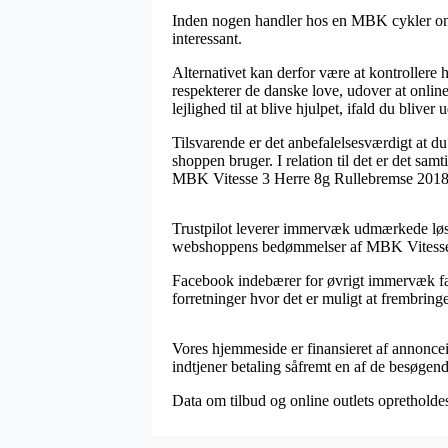
Inden nogen handler hos en MBK cykler onli
interessant.
Alternativet kan derfor være at kontrollere 
respekterer de danske love, udover at onlin
lejlighed til at blive hjulpet, ifald du bliver
Tilsvarende er det anbefalelsesværdigt at d
shoppen bruger. I relation til det er det sa
MBK Vitesse 3 Herre 8g Rullebremse 2018, li
Trustpilot leverer immervæk udmærkede løsni
webshoppens bedømmelser af MBK Vitesse 
Facebook indebærer for øvrigt immervæk fant
forretninger hvor det er muligt at frembrin
Vores hjemmeside er finansieret af annoncein
indtjener betaling såfremt en af de besøgen
Data om tilbud og online outlets opretholdes