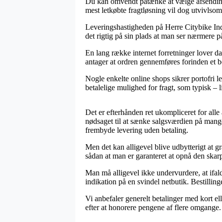
Du kan omvendt påtænke at vælge afsending h
mest letkøbte fragtløsning vil dog utvivlsom
Leveringshastigheden på Herre Citybike Indv
det rigtig på sin plads at man ser nærmere
En lang række internet forretninger lover 
antager at ordren gennemføres forinden et be
Nogle enkelte online shops sikrer portofri 
betalelige mulighed for fragt, som typisk – 
Det er efterhånden ret ukompliceret for all
nødsaget til at sænke salgsværdien på mange
frembyde levering uden betaling.
Men det kan alligevel blive udbytterigt at 
sådan at man er garanteret at opnå den skarp
Man må alligevel ikke undervurdere, at ifal
indikation på en svindel netbutik. Bestilli
Vi anbefaler generelt betalinger med kort e
efter at honorere pengene af flere omgange.