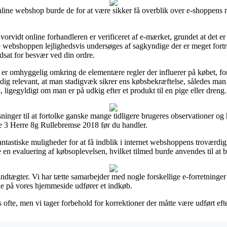
ne webshop burde de for at være sikker få overblik over e-shoppens re
hvorvidt online forhandleren er verificeret af e-mærket, grundet at det e
e webshoppen lejlighedsvis undersøges af sagkyndige der er meget fortr
 udsat for besvær ved din ordre.
u er omhyggelig omkring de elementære regler der influerer på købet, f
mtidig relevant, at man stadigvæk sikrer ens købsbekræftelse, således man
gegyldigt om man er på udkig efter et produkt til en pige eller dreng.
nger til at fortolke ganske mange tidligere brugeres observationer og 
3 Herre 8g Rullebremse 2018 før du handler.
astiske muligheder for at få indblik i internet webshoppens troværdigh
ge en evaluering af købsoplevelsen, hvilket tilmed burde anvendes til a
dtægter. Vi har tætte samarbejder med nogle forskellige e-forretninger 
de på vores hjemmeside udfører et indkøb.
 ofte, men vi tager forbehold for korrektioner der måtte være udført efte