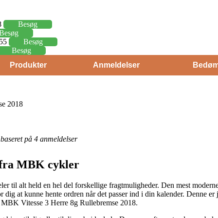
8
Besøg
Besøg
,55
Besøg
Besøg
Produkter
Anmeldelser
Bedøm
se 2018
r baseret på 4 anmeldelser
 fra MBK cykler
r til alt held en hel del forskellige fragtmuligheder. Den mest moderne e
for dig at kunne hente ordren når det passer ind i din kalender. Denne e
b af MBK Vitesse 3 Herre 8g Rullebremse 2018.