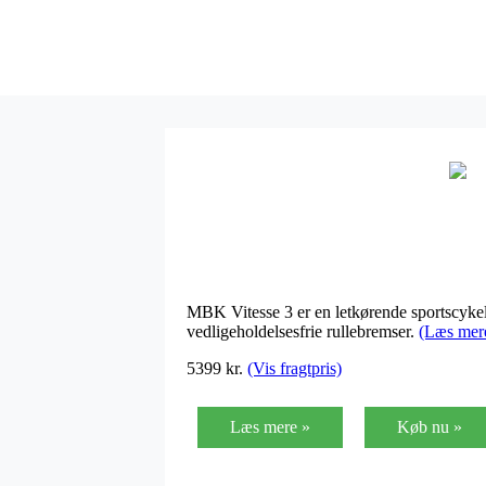
MBK Vitesse 3 er en letkørende sportscyke
vedligeholdelsesfrie rullebremser.
(Læs mer
5399 kr.
(Vis fragtpris)
Læs mere »
Køb nu »