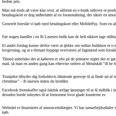
bedste pris.
Man må trods alt være klar over, at såfremt en e-butik udlover et pr
betalingskort er dog indbefattet af en foranstaltning, der sikrer en im
Generelt foreslår vi køb med betalingskort eller MobilePay. Som en alt
Før nogen handler i en Ib Laursen butik kan de helt sikkert tage stillin
Et andet forslag kunne derfor være at tjekke om online butikken er e
lovgivning, og at e-firmaet hyppigt overværes af fagmænd som forstår 
Tilmed anbefales det at køberen er obs på de primære regler der er gæl
mail, så man en anden gang kan eftervise ordren af Metalskilt “ill be 
Trustpilot tilbyder dig forholdsvis tiltalende genveje til at finde ud 
christmas” – ib laursen inden du bestiller.
Facebook fremskaffer også faktisk ærlige løsninger til at få indblik i 
desuden burde udnyttes til at fornemme hvor glade kunderne er.
Websitet er finansieret af annonceindtægter. Vi har samarbejdsaftaler 
køb.