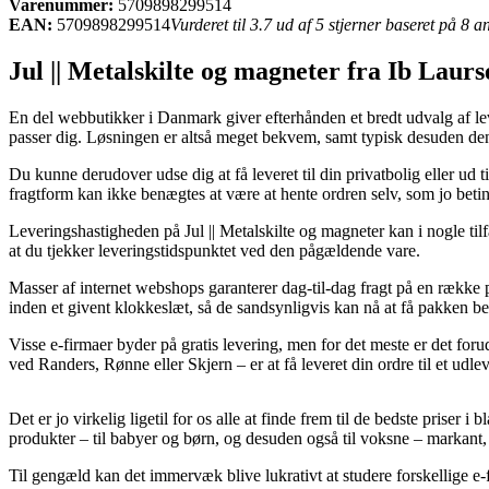
Varenummer:
5709898299514
EAN:
5709898299514
Vurderet til 3.7 ud af 5 stjerner baseret på 8 
Jul || Metalskilte og magneter fra Ib Laurs
En del webbutikker i Danmark giver efterhånden et bredt udvalg af leve
passer dig. Løsningen er altså meget bekvem, samt typisk desuden den 
Du kunne derudover udse dig at få leveret til din privatbolig eller u
fragtform kan ikke benægtes at være at hente ordren selv, som jo beti
Leveringshastigheden på Jul || Metalskilte og magneter kan i nogle ti
at du tjekker leveringstidspunktet ved den pågældende vare.
Masser af internet webshops garanterer dag-til-dag fragt på en række 
inden et givent klokkeslæt, så de sandsynligvis kan nå at få pakken betj
Visse e-firmaer byder på gratis levering, men for det meste er det fo
ved Randers, Rønne eller Skjern – er at få leveret din ordre til et udle
Det er jo virkelig ligetil for os alle at finde frem til de bedste priser
produkter – til babyer og børn, og desuden også til voksne – markant,
Til gengæld kan det immervæk blive lukrativt at studere forskellige e-f