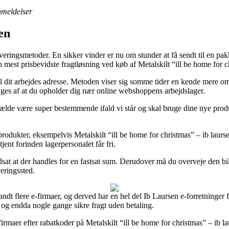
anmeldelser
en
ringsmetoder. En sikker vinder er nu om stunder at få sendt til en pakke
mest prisbevidste fragtløsning ved køb af Metalskilt “ill be home for ch
d til dit arbejdes adresse. Metoden viser sig somme tider en kende mere
nges af at du opholder dig nær online webshoppens arbejdslager.
lfælde være super bestemmende ifald vi står og skal bruge dine nye pro
produkter, eksempelvis Metalskilt “ill be home for christmas” – ib lau
ent forinden lagerpersonalet får fri.
rudsat at der handles for en fastsat sum. Derudover må du overveje den 
veringssted.
 i blandt flere e-firmaer, og derved har en hel del Ib Laursen e-forretning
 og endda nogle gange sikre fragt uden betaling.
irmaer efter rabatkoder på Metalskilt “ill be home for christmas” – ib l