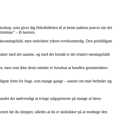
shop, som giver dig fleksibiliteten til at hente pakken præcis når det
ristmas” – ib laursen.
 omkostningsfuld, men endvidere yderst overkommelig. Den prisbilligste
dukter med det samme, og med det formål er det relativt meningsfuldt
rsen, men som ikke desto mindre er forudsat at handlen gemmenføres
billigste form for fragt, som mange gange – uanset om man befinder sig
er fundet det nødvendigt at tvinge salgspriserne på mange af deres
aursen før du shopper, således at du er skråsikker på at modtage den