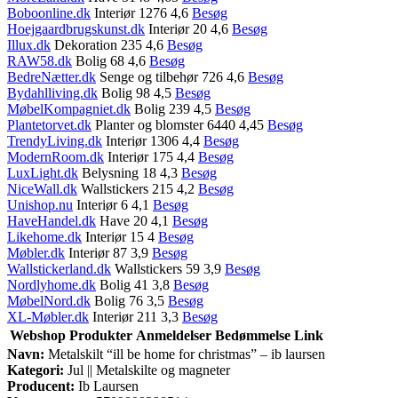
Boboonline.dk
Interiør 1276 4,6
Besøg
Hoejgaardbrugskunst.dk
Interiør 20 4,6
Besøg
Illux.dk
Dekoration 235 4,6
Besøg
RAW58.dk
Bolig 68 4,6
Besøg
BedreNætter.dk
Senge og tilbehør 726 4,6
Besøg
Bydahlliving.dk
Bolig 98 4,5
Besøg
MøbelKompagniet.dk
Bolig 239 4,5
Besøg
Plantetorvet.dk
Planter og blomster 6440 4,45
Besøg
TrendyLiving.dk
Interiør 1306 4,4
Besøg
ModernRoom.dk
Interiør 175 4,4
Besøg
LuxLight.dk
Belysning 18 4,3
Besøg
NiceWall.dk
Wallstickers 215 4,2
Besøg
Unishop.nu
Interiør 6 4,1
Besøg
HaveHandel.dk
Have 20 4,1
Besøg
Likehome.dk
Interiør 15 4
Besøg
Møbler.dk
Interiør 87 3,9
Besøg
Wallstickerland.dk
Wallstickers 59 3,9
Besøg
Nordlyhome.dk
Bolig 41 3,8
Besøg
MøbelNord.dk
Bolig 76 3,5
Besøg
XL-Møbler.dk
Interiør 211 3,3
Besøg
Webshop
Produkter
Anmeldelser
Bedømmelse
Link
Navn:
Metalskilt “ill be home for christmas” – ib laursen
Kategori:
Jul || Metalskilte og magneter
Producent:
Ib Laursen