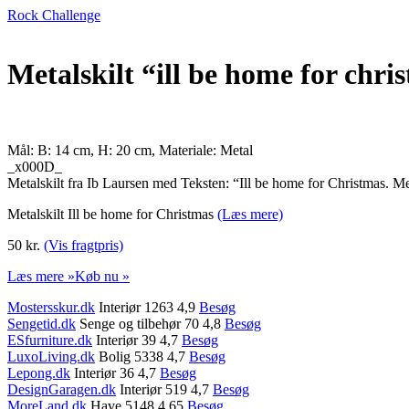
Rock Challenge
Metalskilt “ill be home for chri
Mål: B: 14 cm, H: 20 cm, Materiale: Metal
_x000D_
Metalskilt fra Ib Laursen med Teksten: “Ill be home for Christmas. Metal
Metalskilt Ill be home for Christmas
(Læs mere)
50 kr.
(Vis fragtpris)
Læs mere »
Køb nu »
Mostersskur.dk
Interiør 1263 4,9
Besøg
Sengetid.dk
Senge og tilbehør 70 4,8
Besøg
ESfurniture.dk
Interiør 39 4,7
Besøg
LuxoLiving.dk
Bolig 5338 4,7
Besøg
Lepong.dk
Interiør 36 4,7
Besøg
DesignGaragen.dk
Interiør 519 4,7
Besøg
MoreLand.dk
Have 5148 4,65
Besøg