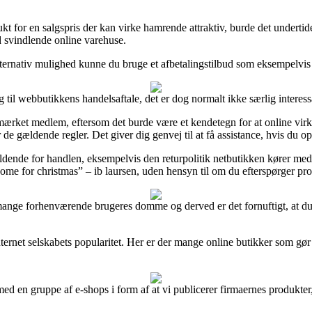
odukt for en salgspris der kan virke hamrende attraktiv, burde det unde
od svindlende online varehuse.
ernativ mulighed kunne du bruge et afbetalingstilbud som eksempelvis ViaB
g til webbutikkens handelsaftale, det er dog normalt ikke særlig interess
-mærket medlem, eftersom det burde være et kendetegn for at online vi
de gældende regler. Det giver dig genvej til at få assistance, hvis du o
dende for handlen, eksempelvis den returpolitik netbutikken kører med. H
home for christmas” – ib laursen, uden hensyn til om du efterspørger pro
af mange forhenværende brugeres domme og derved er det fornuftigt, at du
internet selskabets popularitet. Her er der mange online butikker som gør
med en gruppe af e-shops i form af at vi publicerer firmaernes produkter