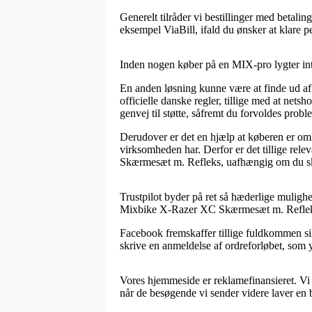
Generelt tilråder vi bestillinger med betal
eksempel ViaBill, ifald du ønsker at klare 
Inden nogen køber på en MIX-pro lygter inte
En anden løsning kunne være at finde ud af 
officielle danske regler, tillige med at ne
genvej til støtte, såfremt du forvoldes prob
Derudover er det en hjælp at køberen er omhy
virksomheden har. Derfor er det tillige rel
Skærmesæt m. Refleks, uafhængig om du skal
Trustpilot byder på ret så hæderlige muligh
Mixbike X-Razer XC Skærmesæt m. Refleks 
Facebook fremskaffer tillige fuldkommen si
skrive en anmeldelse af ordreforløbet, som
Vores hjemmeside er reklamefinansieret. Vi 
når de besøgende vi sender videre laver en b