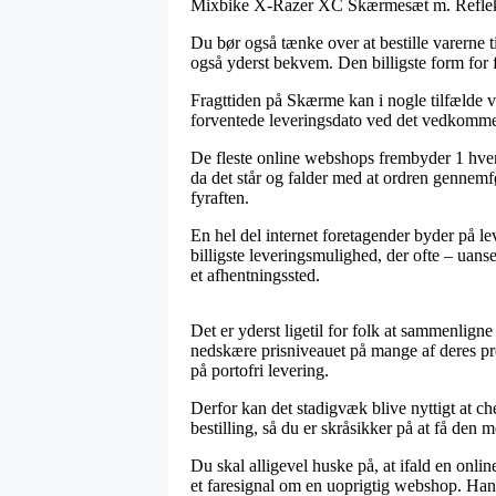
Mixbike X-Razer XC Skærmesæt m. Refle
Du bør også tænke over at bestille varerne til
også yderst bekvem. Den billigste form for f
Fragttiden på Skærme kan i nogle tilfælde væ
forventede leveringsdato ved det vedkomm
De fleste online webshops frembyder 1 hv
da det står og falder med at ordren gennemfø
fyraften.
En hel del internet foretagender byder på l
billigste leveringsmulighed, der ofte – uanse
et afhentningssted.
Det er yderst ligetil for folk at sammenligne
nedskære prisniveauet på mange af deres pro
på portofri levering.
Derfor kan det stadigvæk blive nyttigt at 
bestilling, så du er skråsikker på at få den me
Du skal alligevel huske på, at ifald en onli
et faresignal om en uoprigtig webshop. Han