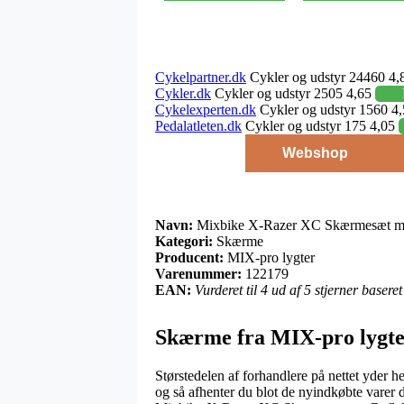
Cykelpartner.dk
Cykler og udstyr 24460 4,
Cykler.dk
Cykler og udstyr 2505 4,65
Cykelexperten.dk
Cykler og udstyr 1560 4
Pedalatleten.dk
Cykler og udstyr 175 4,05
Webshop
Navn:
Mixbike X-Razer XC Skærmesæt m.
Kategori:
Skærme
Producent:
MIX-pro lygter
Varenummer:
122179
EAN:
Vurderet til 4 ud af 5 stjerner baser
Skærme fra MIX-pro lygt
Størstedelen af forhandlere på nettet yder h
og så afhenter du blot de nyindkøbte varer de