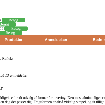
8
Besøg
Besøg
,55
Besøg
Besøg
Produkter
Anmeldelser
Bedøm
 Refleks
et på 13 anmeldelser
er
eldigvis et bredt udvalg af former for levering. Den mest almindelige er 
n dag der passer dig. Fragtformen er altså virkelig simpel, og tit tillige