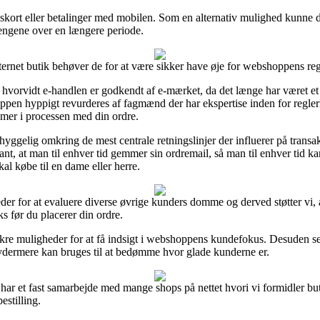
ingskort eller betalinger med mobilen. Som en alternativ mulighed kunne 
pengene over en længere periode.
rnet butik behøver de for at være sikker have øje for webshoppens regle
hvorvidt e-handlen er godkendt af e-mærket, da det længe har været et 
tshoppen hyppigt revurderes af fagmænd der har ekspertise inden for regl
lemer i processen med din ordre.
ggelig omkring de mest centrale retningslinjer der influerer på transak
evant, at man til enhver tid gemmer sin ordremail, så man til enhver ti
 købe til en dame eller herre.
eder for at evaluere diverse øvrige kunders domme og derved støtter vi,
før du placerer din ordre.
kre muligheder for at få indsigt i webshoppens kundefokus. Desuden se
 ydermere kan bruges til at bedømme hvor glade kunderne er.
har et fast samarbejde med mange shops på nettet hvori vi formidler bu
estilling.