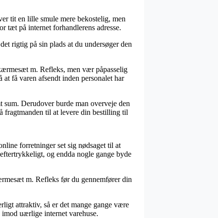
iver tit en lille smule mere bekostelig, men
or tæt på internet forhandlerens adresse.
det rigtig på sin plads at du undersøger den
kærmesæt m. Refleks, men vær påpasselig
å at få varen afsendt inden personalet har
stemt sum. Derudover burde man overveje den
fragtmanden til at levere din bestilling til
nline forretninger set sig nødsaget til at
 eftertrykkeligt, og endda nogle gange byde
Skærmesæt m. Refleks før du gennemfører din
rligt attraktiv, så er det mange gange være
 imod uærlige internet varehuse.