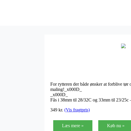
For rytteren der både ønsker at forblive tø
maling!_x000D_
_x000D_
Fås i 38mm til 28/32C og 33mm til 23/25c –
349 kr.
(Vis fragtpris)
Læs mere »
Køb nu »