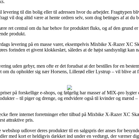
ks.
 levering til din bolig eller til adressen hvor du arbejder. Fragttypen bl
ragt vil dog altid være at hente ordren selv, som dog betinges af at du b
re ret central om du har behov for produktet fluks, og af den grund er 
ende produkt.
erdags levering på en masse varer, eksempelvis Mixbike X-Razer XC S
res forinden et givent klokkeslæt, således at de højst sandsynligt kan n
evering uden gebyr, men ofte er det forudsat at der bestilles for en be
t om du opholder sig nær Horsens, Lillerød eller Lystrup – vil blive at få 
 priser på forskellige e-shops, og følgelig har masser af MIX-pro lygter o
dukter – til piger og drenge, og endvidere også til kvinder og mænd –
checke flere internet forretninger efter tilbud på Mixbike X-Razer XC 
st attraktive pris.
ne webshop udlover deres produkter til en salgspris der anses for besynde
dler med kort er heldigvis dækket ind under en vedtægt, der værner dig