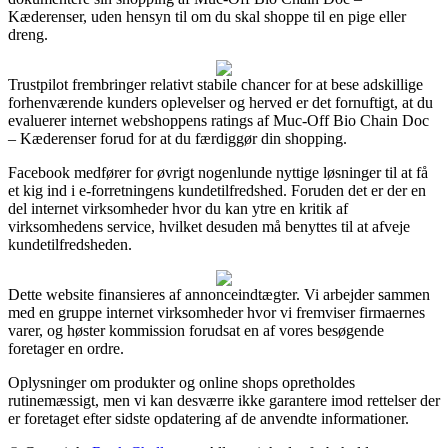
Kæderenser, uden hensyn til om du skal shoppe til en pige eller
dreng.
Trustpilot frembringer relativt stabile chancer for at bese adskillige
forhenværende kunders oplevelser og herved er det fornuftigt, at du
evaluerer internet webshoppens ratings af Muc-Off Bio Chain Doc
– Kæderenser forud for at du færdiggør din shopping.
Facebook medfører for øvrigt nogenlunde nyttige løsninger til at få
et kig ind i e-forretningens kundetilfredshed. Foruden det er der en
del internet virksomheder hvor du kan ytre en kritik af
virksomhedens service, hvilket desuden må benyttes til at afveje
kundetilfredsheden.
Dette website finansieres af annonceindtægter. Vi arbejder sammen
med en gruppe internet virksomheder hvor vi fremviser firmaernes
varer, og høster kommission forudsat en af vores besøgende
foretager en ordre.
Oplysninger om produkter og online shops opretholdes
rutinemæssigt, men vi kan desværre ikke garantere imod rettelser der
er foretaget efter sidste opdatering af de anvendte informationer.