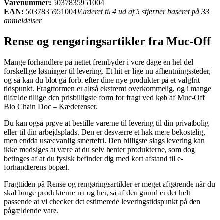
Varenummer:
5037835951004
EAN:
5037835951004
Vurderet til 4 ud af 5 stjerner baseret på 33
anmeldelser
Rense og rengøringsartikler fra Muc-Off
Mange forhandlere på nettet frembyder i vore dage en hel del
forskellige løsninger til levering. Et hit er lige nu afhentningssteder,
og så kan du blot gå forbi efter dine nye produkter på et valgfrit
tidspunkt. Fragtformen er altså ekstremt overkommelig, og i mange
tilfælde tillige den prisbilligste form for fragt ved køb af Muc-Off
Bio Chain Doc – Kæderenser.
Du kan også prøve at bestille varerne til levering til din privatbolig
eller til din arbejdsplads. Den er desværre et hak mere bekostelig,
men endda usædvanlig smertefri. Den billigste slags levering kan
ikke modsiges at være at du selv henter produkterne, som dog
betinges af at du fysisk befinder dig med kort afstand til e-
forhandlerens bopæl.
Fragttiden på Rense og rengøringsartikler er meget afgørende når du
skal bruge produkterne nu og her, så af den grund er det helt
passende at vi checker det estimerede leveringstidspunkt på den
pågældende vare.