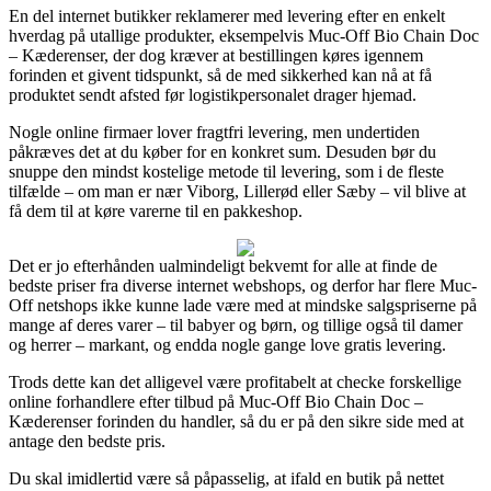
En del internet butikker reklamerer med levering efter en enkelt
hverdag på utallige produkter, eksempelvis Muc-Off Bio Chain Doc
– Kæderenser, der dog kræver at bestillingen køres igennem
forinden et givent tidspunkt, så de med sikkerhed kan nå at få
produktet sendt afsted før logistikpersonalet drager hjemad.
Nogle online firmaer lover fragtfri levering, men undertiden
påkræves det at du køber for en konkret sum. Desuden bør du
snuppe den mindst kostelige metode til levering, som i de fleste
tilfælde – om man er nær Viborg, Lillerød eller Sæby – vil blive at
få dem til at køre varerne til en pakkeshop.
Det er jo efterhånden ualmindeligt bekvemt for alle at finde de
bedste priser fra diverse internet webshops, og derfor har flere Muc-
Off netshops ikke kunne lade være med at mindske salgspriserne på
mange af deres varer – til babyer og børn, og tillige også til damer
og herrer – markant, og endda nogle gange love gratis levering.
Trods dette kan det alligevel være profitabelt at checke forskellige
online forhandlere efter tilbud på Muc-Off Bio Chain Doc –
Kæderenser forinden du handler, så du er på den sikre side med at
antage den bedste pris.
Du skal imidlertid være så påpasselig, at ifald en butik på nettet