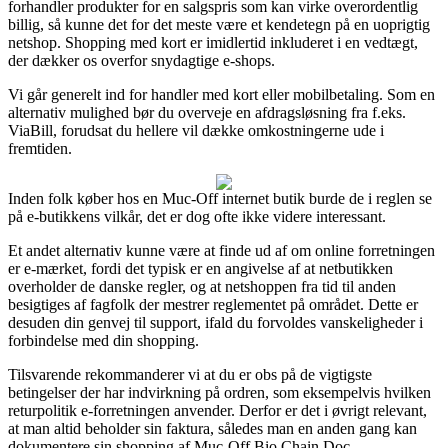
forhandler produkter for en salgspris som kan virke overordentlig
billig, så kunne det for det meste være et kendetegn på en uoprigtig
netshop. Shopping med kort er imidlertid inkluderet i en vedtægt,
der dækker os overfor snydagtige e-shops.
Vi går generelt ind for handler med kort eller mobilbetaling. Som en
alternativ mulighed bør du overveje en afdragsløsning fra f.eks.
ViaBill, forudsat du hellere vil dække omkostningerne ude i
fremtiden.
Inden folk køber hos en Muc-Off internet butik burde de i reglen se
på e-butikkens vilkår, det er dog ofte ikke videre interessant.
Et andet alternativ kunne være at finde ud af om online forretningen
er e-mærket, fordi det typisk er en angivelse af at netbutikken
overholder de danske regler, og at netshoppen fra tid til anden
besigtiges af fagfolk der mestrer reglementet på området. Dette er
desuden din genvej til support, ifald du forvoldes vanskeligheder i
forbindelse med din shopping.
Tilsvarende rekommanderer vi at du er obs på de vigtigste
betingelser der har indvirkning på ordren, som eksempelvis hvilken
returpolitik e-forretningen anvender. Derfor er det i øvrigt relevant,
at man altid beholder sin faktura, således man en anden gang kan
dokumentere sin shopping af Muc-Off Bio Chain Doc –