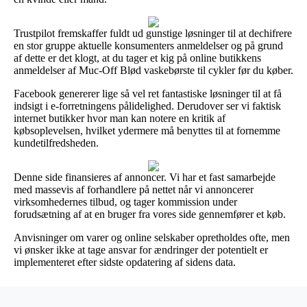
Trustpilot fremskaffer fuldt ud gunstige løsninger til at dechifrere
en stor gruppe aktuelle konsumenters anmeldelser og på grund
af dette er det klogt, at du tager et kig på online butikkens
anmeldelser af Muc-Off Blød vaskebørste til cykler før du køber.
Facebook genererer lige så vel ret fantastiske løsninger til at få
indsigt i e-forretningens pålidelighed. Derudover ser vi faktisk
internet butikker hvor man kan notere en kritik af
købsoplevelsen, hvilket ydermere må benyttes til at fornemme
kundetilfredsheden.
Denne side finansieres af annoncer. Vi har et fast samarbejde
med massevis af forhandlere på nettet når vi annoncerer
virksomhedernes tilbud, og tager kommission under
forudsætning af at en bruger fra vores side gennemfører et køb.
Anvisninger om varer og online selskaber opretholdes ofte, men
vi ønsker ikke at tage ansvar for ændringer der potentielt er
implementeret efter sidste opdatering af sidens data.