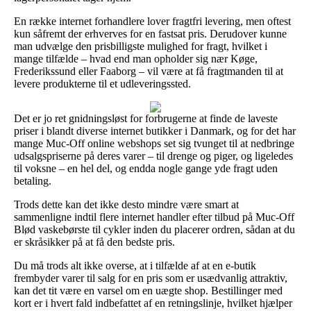
En række internet forhandlere lover fragtfri levering, men oftest
kun såfremt der erhverves for en fastsat pris. Derudover kunne
man udvælge den prisbilligste mulighed for fragt, hvilket i
mange tilfælde – hvad end man opholder sig nær Køge,
Frederikssund eller Faaborg – vil være at få fragtmanden til at
levere produkterne til et udleveringssted.
Det er jo ret gnidningsløst for forbrugerne at finde de laveste
priser i blandt diverse internet butikker i Danmark, og for det har
mange Muc-Off online webshops set sig tvunget til at nedbringe
udsalgspriserne på deres varer – til drenge og piger, og ligeledes
til voksne – en hel del, og endda nogle gange yde fragt uden
betaling.
Trods dette kan det ikke desto mindre være smart at
sammenligne indtil flere internet handler efter tilbud på Muc-Off
Blød vaskebørste til cykler inden du placerer ordren, sådan at du
er skråsikker på at få den bedste pris.
Du må trods alt ikke overse, at i tilfælde af at en e-butik
frembyder varer til salg for en pris som er usædvanlig attraktiv,
kan det tit være en varsel om en uægte shop. Bestillinger med
kort er i hvert fald indbefattet af en retningslinje, hvilket hjælper