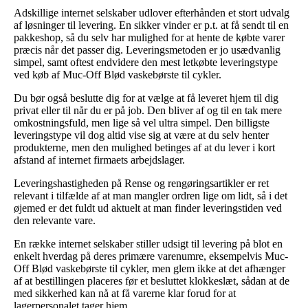
Adskillige internet selskaber udlover efterhånden et stort udvalg
af løsninger til levering. En sikker vinder er p.t. at få sendt til en
pakkeshop, så du selv har mulighed for at hente de købte varer
præcis når det passer dig. Leveringsmetoden er jo usædvanlig
simpel, samt oftest endvidere den mest letkøbte leveringstype
ved køb af Muc-Off Blød vaskebørste til cykler.
Du bør også beslutte dig for at vælge at få leveret hjem til dig
privat eller til når du er på job. Den bliver af og til en tak mere
omkostningsfuld, men lige så vel ultra simpel. Den billigste
leveringstype vil dog altid vise sig at være at du selv henter
produkterne, men den mulighed betinges af at du lever i kort
afstand af internet firmaets arbejdslager.
Leveringshastigheden på Rense og rengøringsartikler er ret
relevant i tilfælde af at man mangler ordren lige om lidt, så i det
øjemed er det fuldt ud aktuelt at man finder leveringstiden ved
den relevante vare.
En række internet selskaber stiller udsigt til levering på blot en
enkelt hverdag på deres primære varenumre, eksempelvis Muc-
Off Blød vaskebørste til cykler, men glem ikke at det afhænger
af at bestillingen placeres før et besluttet klokkeslæt, sådan at de
med sikkerhed kan nå at få varerne klar forud for at
lagerpersonalet tager hjem.