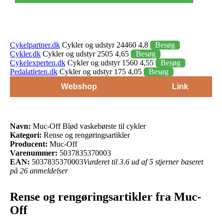
Cykelpartner.dk
Cykler og udstyr 24460 4,8
Besøg
Cykler.dk
Cykler og udstyr 2505 4,65
Besøg
Cykelexperten.dk
Cykler og udstyr 1560 4,55
Besøg
Pedalatleten.dk
Cykler og udstyr 175 4,05
Besøg
Webshop
Link
Navn:
Muc-Off Blød vaskebørste til cykler
Kategori:
Rense og rengøringsartikler
Producent:
Muc-Off
Varenummer:
5037835370003
EAN:
5037835370003
Vurderet til 3.6 ud af 5 stjerner baseret
på 26 anmeldelser
Rense og rengøringsartikler fra Muc-
Off