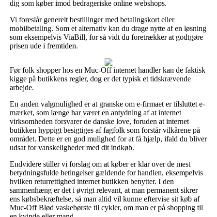
dig som køber imod bedrageriske online webshops.
Vi foreslår generelt bestillinger med betalingskort eller
mobilbetaling. Som et alternativ kan du drage nytte af en løsning
som eksempelvis ViaBill, for så vidt du foretrækker at godtgøre
prisen ude i fremtiden.
Før folk shopper hos en Muc-Off internet handler kan de faktisk
kigge på butikkens regler, dog er det typisk et tidskrævende
arbejde.
En anden valgmulighed er at granske om e-firmaet er tilsluttet e-
mærket, som længe har været en antydning af at internet
virksomheden forsvarer de danske love, foruden at internet
butikken hyppigt besigtiges af fagfolk som forstår vilkårene på
området. Dette er en god mulighed for at få hjælp, ifald du bliver
udsat for vanskeligheder med dit indkøb.
Endvidere stiller vi forslag om at køber er klar over de mest
betydningsfulde betingelser gældende for handlen, eksempelvis
hvilken returrettighed internet butikken benytter. I den
sammenhæng er det i øvrigt relevant, at man permanent sikrer
ens købsbekræftelse, så man altid vil kunne eftervise sit køb af
Muc-Off Blød vaskebørste til cykler, om man er på shopping til
en kvinde eller mand.