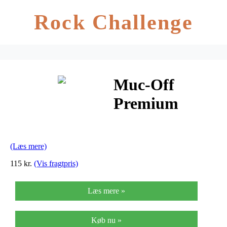
Rock Challenge
Muc-Off
Premium
Anti-fog –
Anti-dug
(Læs mere)
behandling til
115 kr.
(Vis fragtpris)
briller og visir
Læs mere »
Køb nu »