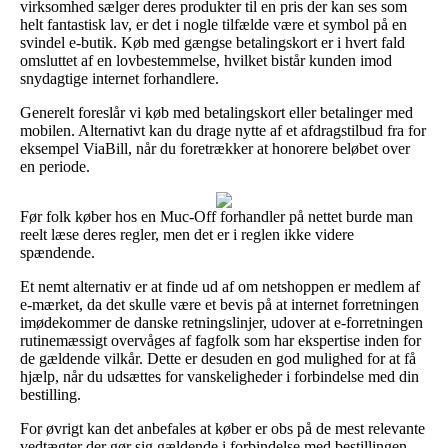
virksomhed sælger deres produkter til en pris der kan ses som
helt fantastisk lav, er det i nogle tilfælde være et symbol på en
svindel e-butik. Køb med gængse betalingskort er i hvert fald
omsluttet af en lovbestemmelse, hvilket bistår kunden imod
snydagtige internet forhandlere.
Generelt foreslår vi køb med betalingskort eller betalinger med
mobilen. Alternativt kan du drage nytte af et afdragstilbud fra for
eksempel ViaBill, når du foretrækker at honorere beløbet over
en periode.
Før folk køber hos en Muc-Off forhandler på nettet burde man
reelt læse deres regler, men det er i reglen ikke videre
spændende.
Et nemt alternativ er at finde ud af om netshoppen er medlem af
e-mærket, da det skulle være et bevis på at internet forretningen
imødekommer de danske retningslinjer, udover at e-forretningen
rutinemæssigt overvåges af fagfolk som har ekspertise inden for
de gældende vilkår. Dette er desuden en god mulighed for at få
hjælp, når du udsættes for vanskeligheder i forbindelse med din
bestilling.
For øvrigt kan det anbefales at køber er obs på de mest relevante
vedtægter der gør sig gældende i forbindelse med bestillingen,