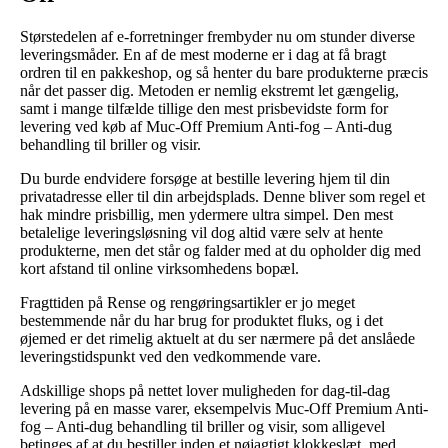
Størstedelen af e-forretninger frembyder nu om stunder diverse
leveringsmåder. En af de mest moderne er i dag at få bragt
ordren til en pakkeshop, og så henter du bare produkterne præcis
når det passer dig. Metoden er nemlig ekstremt let gængelig,
samt i mange tilfælde tillige den mest prisbevidste form for
levering ved køb af Muc-Off Premium Anti-fog – Anti-dug
behandling til briller og visir.
Du burde endvidere forsøge at bestille levering hjem til din
privatadresse eller til din arbejdsplads. Denne bliver som regel et
hak mindre prisbillig, men ydermere ultra simpel. Den mest
betalelige leveringsløsning vil dog altid være selv at hente
produkterne, men det står og falder med at du opholder dig med
kort afstand til online virksomhedens bopæl.
Fragttiden på Rense og rengøringsartikler er jo meget
bestemmende når du har brug for produktet fluks, og i det
øjemed er det rimelig aktuelt at du ser nærmere på det anslåede
leveringstidspunkt ved den vedkommende vare.
Adskillige shops på nettet lover muligheden for dag-til-dag
levering på en masse varer, eksempelvis Muc-Off Premium Anti-
fog – Anti-dug behandling til briller og visir, som alligevel
betinges af at du bestiller inden et nøjagtigt klokkeslæt, med