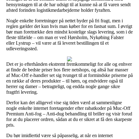
hensynstagen til at de har udsigt til at kunne nå at få varen sendt
afsted forinden logistikmedarbejderne holder fyraften.
Nogle enkelte forretninger på nettet byder på fri fragt, men i
reglen gælder det kun hvis man køber for en fastsat sum. I øvrigt
bør man foretrække den mindst kostelige slags levering, som i de
fleste tilfælde – om man er ved Hørsholm, Nykøbing Falster
eller Lystrup – vil være at få leveret bestillingen til et
udleveringssted.
Det er jo efterhånden ekstremt fremkommeligt for alle og enhver
at finde de bedste priser hos flere netshops, og altså har masser
af Muc-Off e-handler set sig tvunget til at formindske priserne på
en række af deres produkter – til børn, og endvidere også til
herrer og damer – betragteligt, og endda nogle gange sikre
fragtfri levering.
Derfor kan det alligevel vise sig tiden værd at sammenligne
nogle enkelte internet foretagender efter rabatkoder på Muc-Off
Premium Anti-fog – Anti-dug behandling til briller og visir forud
for at du placerer ordren, sådan at du er sikret at få den skarpeste
pris.
Du bør imidlertid være så påpasselig, at når en internet