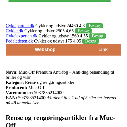
Cykelpartner.dk
Cykler og udstyr 24460 4,8
Besøg
Cykler.dk
Cykler og udstyr 2505 4,65
Besøg
Cykelexperten.dk
Cykler og udstyr 1560 4,55
Besøg
Pedalatleten.dk
Cykler og udstyr 175 4,05
Besøg
Webshop
Link
Navn:
Muc-Off Premium Anti-fog – Anti-dug behandling til
briller og visir
Kategori:
Rense og rengøringsartikler
Producent:
Muc-Off
Varenummer:
5037835214000
EAN:
5037835214000
Vurderet til 4.1 ud af 5 stjerner baseret
på 48 anmeldelser
Rense og rengøringsartikler fra Muc-
Off