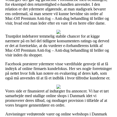
for eksempel den returrettighed e-handlen anvender. I den
relation er det ydermere afgørende, at man stadigvæk bevarer
ens ordremail, så man senere vil kunne bevidne sin ordre af
Muc-Off Premium Anti-fog – Anti-dug behandling til briller og
visir, hvad end man leder efter en vare til en herre eller dame.
Trustpilot indebærer temmelig stabile chancer for at kigge
nærmere på en hel del tidligere konsumenters ratings og derved
er det at foretrække, at du vurderer e-forhandlerens kritik af
Muc-Off Premium Anti-fog – Anti-dug behandling til briller og
visir inden du shopper.
Facebook præsterer ydermere visse værdifulde genveje til at få
indtryk af online firmaets kundefokus. Her ses nogle forretninger
på nettet hvor folk kan notere en evaluering af deres køb, som
også må anvendes til at få et indblik i hvor tilfredse kunderne er.
Vores side er finansieret af indtægter fra annoncer. Vi har et tæt
samarbejde med utallige online shops i Danmark idet vi
promoverer deres tilbud, og modtager provision i tilfælde af at
vores brugere gennemfører en ordre.
Anvisninger vedrørende varer og online webshops i Danmark