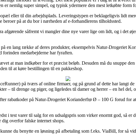
eden er nemlig super simpel, og typisk ydermere den mest letkøbte form 
din bopæl eller til din arbejdsplads. Leveringstypen er beklageligvis lidt
 beroer på at du bor i nærheden af e-forhandlerens tilholdssted.
afgørende såfremt vi mangler dine nye varer lige om lidt, og i det øjem
 på en lang række af deres produkter, eksempelvis Natur-Drogeriet Kori
ted forinden medarbejderne har fyraften.
åkrævet at man indkøber for et præcist beløb. Desuden må du snuppe den
en til at køre bestillingen til en pakkeshop.
riceRunner) på tværs af online firmaer, og på grund af dette har langt d
ter – til drenge og piger, og ligeledes til damer og herrer – en hel del
 efter rabatkoder på Natur-Drogeriet Korianderfrø Ø – 100 G forud for a
dst i test varer til salg for en udsalgspris som virker enormt god, så e
 dig overfor falske internet shops.
kunne du benytte en løsning på afbetaling som f.eks. ViaBill, for så vidt