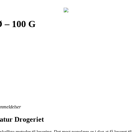
Ø – 100 G
 anmeldelser
atur Drogeriet
kellige metoder til levering. Det mest populære er i dag at få leveret til