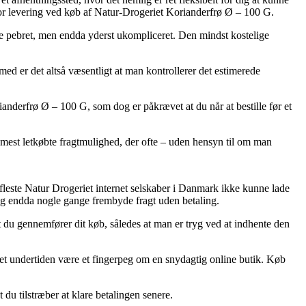
for levering ved køb af Natur-Drogeriet Korianderfrø Ø – 100 G.
 mere pebret, men endda yderst ukompliceret. Den mindst kostelige
ed er det altså væsentligt at man kontrollerer det estimerede
anderfrø Ø – 100 G, som dog er påkrævet at du når at bestille før et
 mest letkøbte fragtmulighed, der ofte – uden hensyn til om man
e fleste Natur Drogeriet internet selskaber i Danmark ikke kunne lade
, og endda nogle gange frembyde fragt uden betaling.
t du gennemfører dit køb, således at man er tryg ved at indhente den
r det undertiden være et fingerpeg om en snydagtig online butik. Køb
 du tilstræber at klare betalingen senere.