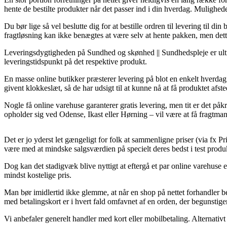
hente de bestilte produkter når det passer ind i din hverdag. Muligh
Du bør lige så vel beslutte dig for at bestille ordren til levering til 
fragtløsning kan ikke benægtes at være selv at hente pakken, men dette
Leveringsdygtigheden på Sundhed og skønhed || Sundhedspleje er ultra 
leveringstidspunkt på det respektive produkt.
En masse online butikker præsterer levering på blot en enkelt hverdag
givent klokkeslæt, så de har udsigt til at kunne nå at få produktet afs
Nogle få online varehuse garanterer gratis levering, men tit er det p
opholder sig ved Odense, Ikast eller Hørning – vil være at få fragtmand
Det er jo yderst let gængeligt for folk at sammenligne priser (via fx P
være med at mindske salgsværdien på specielt deres bedst i test produk
Dog kan det stadigvæk blive nyttigt at eftergå et par online varehuse
mindst kostelige pris.
Man bør imidlertid ikke glemme, at når en shop på nettet forhandler be
med betalingskort er i hvert fald omfavnet af en orden, der begunstiger
Vi anbefaler generelt handler med kort eller mobilbetaling. Alternativt 