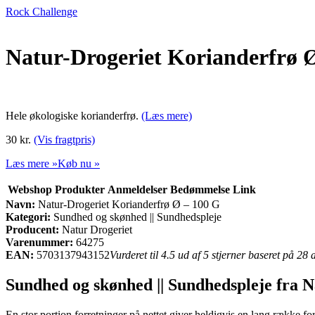
Rock Challenge
Natur-Drogeriet Korianderfrø 
Hele økologiske korianderfrø.
(Læs mere)
30 kr.
(Vis fragtpris)
Læs mere »
Køb nu »
Webshop
Produkter
Anmeldelser
Bedømmelse
Link
Navn:
Natur-Drogeriet Korianderfrø Ø – 100 G
Kategori:
Sundhed og skønhed || Sundhedspleje
Producent:
Natur Drogeriet
Varenummer:
64275
EAN:
5703137943152
Vurderet til 4.5 ud af 5 stjerner baseret på 28
Sundhed og skønhed || Sundhedspleje fra N
En stor portion forretninger på nettet giver heldigvis en lang række fors