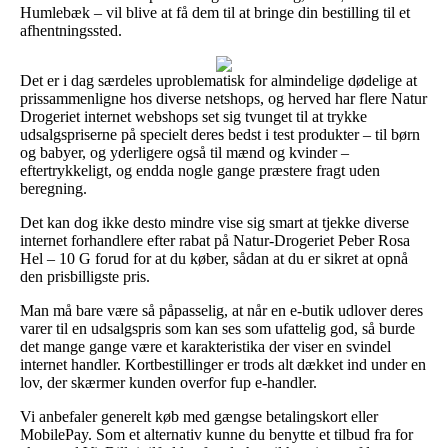
Humlebæk – vil blive at få dem til at bringe din bestilling til et
afhentningssted.
Det er i dag særdeles uproblematisk for almindelige dødelige at
prissammenligne hos diverse netshops, og herved har flere Natur
Drogeriet internet webshops set sig tvunget til at trykke
udsalgspriserne på specielt deres bedst i test produkter – til børn
og babyer, og yderligere også til mænd og kvinder –
eftertrykkeligt, og endda nogle gange præstere fragt uden
beregning.
Det kan dog ikke desto mindre vise sig smart at tjekke diverse
internet forhandlere efter rabat på Natur-Drogeriet Peber Rosa
Hel – 10 G forud for at du køber, sådan at du er sikret at opnå
den prisbilligste pris.
Man må bare være så påpasselig, at når en e-butik udlover deres
varer til en udsalgspris som kan ses som ufattelig god, så burde
det mange gange være et karakteristika der viser en svindel
internet handler. Kortbestillinger er trods alt dækket ind under en
lov, der skærmer kunden overfor fup e-handler.
Vi anbefaler generelt køb med gængse betalingskort eller
MobilePay. Som et alternativ kunne du benytte et tilbud fra for