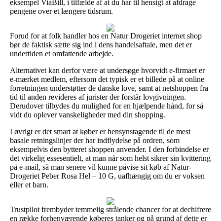
eksempel ViaBill, i tilfælde af at du har til hensigt at afdrage
pengene over et længere tidsrum.
Forud for at folk handler hos en Natur Drogeriet internet shop
bør de faktisk sætte sig ind i dens handelsaftale, men det er
undertiden et omfattende arbejde.
Alternativet kan derfor være at undersøge hvorvidt e-firmaet er
e-mærket medlem, eftersom det typisk er et billede på at online
forretningen understøtter de danske love, samt at netshoppen fra
tid til anden revideres af jurister der forstår lovgivningen.
Derudover tilbydes du mulighed for en hjælpende hånd, for så
vidt du oplever vanskeligheder med din shopping.
I øvrigt er det smart at køber er hensynstagende til de mest
basale retningslinjer der har indflydelse på ordren, som
eksempelvis den bytteret shoppen anvender. I den forbindelse er
det virkelig essesentielt, at man når som helst sikrer sin kvittering
på e-mail, så man senere vil kunne påvise sit køb af Natur-
Drogeriet Peber Rosa Hel – 10 G, uafhængig om du er voksen
eller et barn.
Trustpilot frembyder temmelig strålende chancer for at dechifrere
en række forhenværende køberes tanker og på grund af dette er