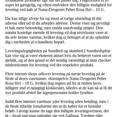
nyindkøbte produkter lige når det passer dig. Fragtformen er jo
super let gængelig, og oftest endvidere den billigste mulighed for
levering ved køb af Natur-Drogeriet Peber Rosa Hel – 10 G.
Du kan tillige afveje for og imod at vælge afsending til din
adresse eller ud til dit arbejdes adresse. Denne viser sig jævnligt
et hak mere bekostelig, men endda usædvanlig simpel. Den
mindst kostelige metode til levering vil dog utvivlsomt være at
du selv henter varerne, hvilket dog er betinget af at du opholder
dig i nærheden af e-handlens bopæl.
Leveringsdygtigheden på Sundhed og skønhed || Sundhedspleje
kan vise sig at være ekstremt aktuel hvis du behøver varen om et
øjeblik, og af den grund er det nemlig væsentligt at man checker
tidshorisonten for levering ved det respektive produkt.
Flere internet shops udlover levering på næste hverdag på de
fleste af deres varenumre, eksempelvis Natur-Drogeriet Peber
Rosa Hel – 10 G, hvilket dog regnes ud fra at ordren laves
tidligere end et nøjagtigt klokkeslæt, således at de kan nå at få dit
nye produkt afsted før lagerpersonalet holder fyraften.
Indtil flere internet varehuse yder levering uden betaling, men i
de fleste tilfælde forudsætter det at du køber for et fastslået
beløb. I øvrigt kunne du tage den billigste leveringsversion, der
tit – hvad end man opholder sig ved Aalborg, Værløse eller