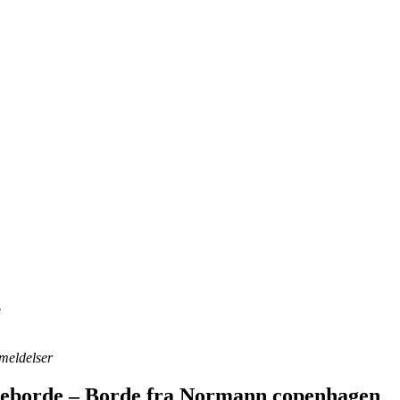
e
nmeldelser
seborde – Borde fra Normann copenhagen