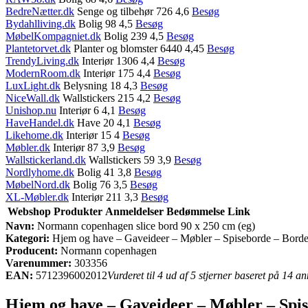
BedreNætter.dk
Senge og tilbehør 726 4,6
Besøg
Bydahlliving.dk
Bolig 98 4,5
Besøg
MøbelKompagniet.dk
Bolig 239 4,5
Besøg
Plantetorvet.dk
Planter og blomster 6440 4,45
Besøg
TrendyLiving.dk
Interiør 1306 4,4
Besøg
ModernRoom.dk
Interiør 175 4,4
Besøg
LuxLight.dk
Belysning 18 4,3
Besøg
NiceWall.dk
Wallstickers 215 4,2
Besøg
Unishop.nu
Interiør 6 4,1
Besøg
HaveHandel.dk
Have 20 4,1
Besøg
Likehome.dk
Interiør 15 4
Besøg
Møbler.dk
Interiør 87 3,9
Besøg
Wallstickerland.dk
Wallstickers 59 3,9
Besøg
Nordlyhome.dk
Bolig 41 3,8
Besøg
MøbelNord.dk
Bolig 76 3,5
Besøg
XL-Møbler.dk
Interiør 211 3,3
Besøg
Webshop
Produkter
Anmeldelser
Bedømmelse
Link
Navn:
Normann copenhagen slice bord 90 x 250 cm (eg)
Kategori:
Hjem og have – Gaveideer – Møbler – Spiseborde – Bord
Producent:
Normann copenhagen
Varenummer:
303356
EAN:
5712396002012
Vurderet til 4 ud af 5 stjerner baseret på 14 a
Hjem og have – Gaveideer – Møbler – Spi