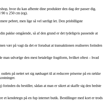
kkeshop, hvor du kan afhente dine produkter den dag der passer dig.
d 90 x 250 cm (eg).
ere pebret, men lige så vel særligt let. Den prisbilligste
e din pakke omgående, så af den grund er det tydeligvis passende at
 vær på vagt da det er forudsat at transaktionen realiseres forinden
lle man udvælge den mest betalelige fragtform, hvilket oftest – hvad
utlets på nettet set sig nødsaget til at reducere priserne på en række
kostninger.
forinden du bestiller, sådan at man er sikret at skaffe sig den bedste
ære et kendetegn på en fup internet butik. Bestillinger med kort er trods