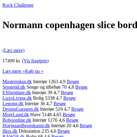
Rock Challenge
Normann copenhagen slice bord 
(Læs mere)
17499 kr.
(Vis fragtpris)
Læs mere »
Køb nu »
Mostersskur.dk
Interiør 1263 4,9
Besøg
Sengetid.dk
Senge og tilbehør 70 4,8
Besøg
ESfurniture.dk
Interiør 39 4,7
Besøg
LuxoLiving.dk
Bolig 5338 4,7
Besøg
Lepong.dk
Interiør 36 4,7
Besøg
DesignGaragen.dk
Interiør 519 4,7
Besøg
MoreLand.dk
Have 5148 4,65
Besøg
Boboonline.dk
Interiør 1276 4,6
Besøg
Hoejgaardbrugskunst.dk
Interiør 20 4,6
Besøg
Illux.dk
Dekoration 235 4,6
Besøg
RAW58.dk
Bolig 68 4,6
Besøg