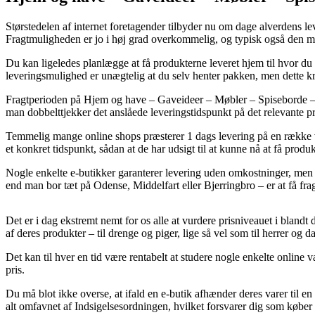
Størstedelen af internet foretagender tilbyder nu om dage alverdens le
Fragtmuligheden er jo i høj grad overkommelig, og typisk også den m
Du kan ligeledes planlægge at få produkterne leveret hjem til hvor du b
leveringsmulighed er unægtelig at du selv henter pakken, men dette 
Fragtperioden på Hjem og have – Gaveideer – Møbler – Spiseborde – Bord
man dobbelttjekker det anslåede leveringstidspunkt på det relevante p
Temmelig mange online shops præsterer 1 dags levering på en række v
et konkret tidspunkt, sådan at de har udsigt til at kunne nå at få produ
Nogle enkelte e-butikker garanterer levering uden omkostninger, men o
end man bor tæt på Odense, Middelfart eller Bjerringbro – er at få frag
Det er i dag ekstremt nemt for os alle at vurdere prisniveauet i blandt
af deres produkter – til drenge og piger, lige så vel som til herrer o
Det kan til hver en tid være rentabelt at studere nogle enkelte online 
pris.
Du må blot ikke overse, at ifald en e-butik afhænder deres varer til en 
alt omfavnet af Indsigelsesordningen, hvilket forsvarer dig som køber