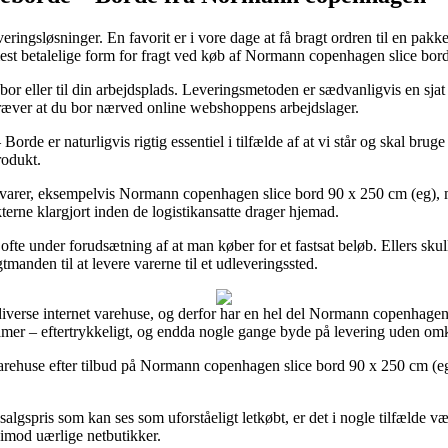
veringsløsninger. En favorit er i vore dage at få bragt ordren til en pa
est betalelige form for fragt ved køb af Normann copenhagen slice bor
or eller til din arbejdsplads. Leveringsmetoden er sædvanligvis en sjat m
kræver at du bor nærved online webshoppens arbejdslager.
e er naturligvis rigtig essentiel i tilfælde af at vi står og skal brug
rodukt.
arer, eksempelvis Normann copenhagen slice bord 90 x 250 cm (eg), men
kterne klargjort inden de logistikansatte drager hjemad.
fte under forudsætning af at man køber for et fastsat beløb. Ellers sku
tmanden til at levere varerne til et udleveringssted.
 diverse internet varehuse, og derfor har en hel del Normann copenhagen o
g damer – eftertrykkeligt, og endda nogle gange byde på levering uden om
varehuse efter tilbud på Normann copenhagen slice bord 90 x 250 cm (eg) 
salgspris som kan ses som uforståeligt letkøbt, er det i nogle tilfælde v
 imod uærlige netbutikker.