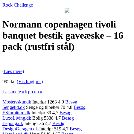
Rock Challenge
Normann copenhagen tivoli
banquet bestik gaveæske – 16
pack (rustfri stål)
(Læs mere)
995 kr.
(Vis fragtpris)
Læs mere »
Køb nu »
Mostersskur.dk
Interiør 1263 4,9
Besøg
Sengetid.dk
Senge og tilbehør 70 4,8
Besøg
ESfurniture.dk
Interiør 39 4,7
Besøg
LuxoLiving.dk
Bolig 5338 4,7
Besøg
Lepong.dk
Interiør 36 4,7
Besøg
DesignGaragen.dk
Interiør 519 4,7
Besøg