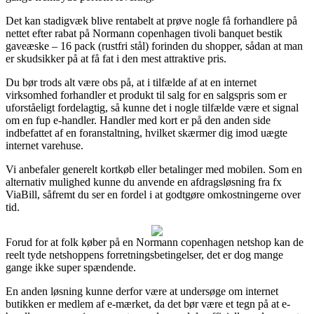
Det kan stadigvæk blive rentabelt at prøve nogle få forhandlere på
nettet efter rabat på Normann copenhagen tivoli banquet bestik
gaveæske – 16 pack (rustfri stål) forinden du shopper, sådan at man
er skudsikker på at få fat i den mest attraktive pris.
Du bør trods alt være obs på, at i tilfælde af at en internet
virksomhed forhandler et produkt til salg for en salgspris som er
uforståeligt fordelagtig, så kunne det i nogle tilfælde være et signal
om en fup e-handler. Handler med kort er på den anden side
indbefattet af en foranstaltning, hvilket skærmer dig imod uægte
internet varehuse.
Vi anbefaler generelt kortkøb eller betalinger med mobilen. Som en
alternativ mulighed kunne du anvende en afdragsløsning fra fx
ViaBill, såfremt du ser en fordel i at godtgøre omkostningerne over
tid.
Forud for at folk køber på en Normann copenhagen netshop kan de
reelt tyde netshoppens forretningsbetingelser, det er dog mange
gange ikke super spændende.
En anden løsning kunne derfor være at undersøge om internet
butikken er medlem af e-mærket, da det bør være et tegn på at e-