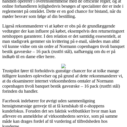
handlen opererer i overensstemmelse med de officielle regler, og at
online forhandleren lejlighedsvis besøges af specialister der er inde i
reglementet på området. Dette er en god chance for bistand, når du
møder besvær som følge af din bestilling.
Ligeså rekommanderer vi at køber er obs på de grundlæggende
vedtægter der kan influere på købet, eksempelvis den returneringsret
netshoppen garanterer. I den relation er det samtidig essesentielt, at
man stadigvæk gemmer sin kvittering på e-mail, således man altid
vil kunne vidne om sin ordre af Normann copenhagen tivoli banquet
bestik gaveæske – 16 pack (rustfri stål), uafhængig om du er på
indkøb til en dame eller herre.
Trustpilot fører til forholdsvis gunstige chancer for at tolke mange
tidligere kunders oplevelser og på grund af dette rekommanderer vi,
at du eksaminerer internet virksomhedens omtaler af Normann
copenhagen tivoli banquet bestik gaveæske – 16 pack (rustfri stål)
forinden du handler.
Facebook indebærer for øvrigt uden sammenligning
hensigtsmæssige genveje til at få kendskab til e-shoppens
kundefokus. Foruden det ses faktisk webbutikker hvor man kan
aflevere en anmeldelse af virksomhedens service, som på samme
måde kan drages fordel af til vurdering af tilfredsheden hos
kunderne.