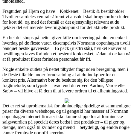
tilholdssted.
Fragttiden på Hjem og have – Køkkenet – Bestik & bestikholder –
Tivoli er særdeles central såfremt vi absolut skal bruge ordren inden
for kort tid, og med det formål er det øjensynligt relevant at du
tjekker det estimerede leveringstidspunkt for det aktuelle produkt.
En hel del shops på nettet giver løfte om levering på blot en enkelt
hverdag på de fleste varer, eksempelvis Normann copenhagen tivoli
banquet bestik gaveæske – 16 pack (rustfri stål), hvilket kræver at
bestillingen laves forinden et bestemt klokkeslæt, sådan at de kan nå
at få produktet fikset forinden personalet får fri.
Nogle enkelte outlets på nettet tilbyder fragt uden beregning, men i
de fleste tilfælde under forudsætning af at du indkøber for en
konkret pris. Alternativt bør du beslutte sig for den billigste
fragtmetode, som typisk – hvad end du er ved Aarhus, Varde eller
Sæby – vil blive at få dem til at levere ordren til et afhentningssted.
Det er ret så uproblematisk for almindelige dødelige at sammenligne
priser fra diverse webshops, og til gengæld har masser af Normann
copenhagen internet firmaer ikke kunne slippe for at formindske
salgsværdien på specielt deres bedst i test produkter – til piger og
drenge, men også til kvinder og mænd – betydeligt, og endda nogle
gange frembyde portofri levering.