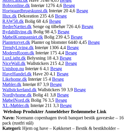
MoreLand.dk
Have 5148 4,65
Besøg
Boboonline.dk
Interiør 1276 4,6
Besøg
Hoejgaardbrugskunst.dk
Interiør 20 4,6
Besøg
Illux.dk
Dekoration 235 4,6
Besøg
RAW58.dk
Bolig 68 4,6
Besøg
BedreNætter.dk
Senge og tilbehør 726 4,6
Besøg
Bydahlliving.dk
Bolig 98 4,5
Besøg
MøbelKompagniet.dk
Bolig 239 4,5
Besøg
Plantetorvet.dk
Planter og blomster 6440 4,45
Besøg
TrendyLiving.dk
Interiør 1306 4,4
Besøg
ModernRoom.dk
Interiør 175 4,4
Besøg
LuxLight.dk
Belysning 18 4,3
Besøg
NiceWall.dk
Wallstickers 215 4,2
Besøg
Unishop.nu
Interiør 6 4,1
Besøg
HaveHandel.dk
Have 20 4,1
Besøg
Likehome.dk
Interiør 15 4
Besøg
Møbler.dk
Interiør 87 3,9
Besøg
Wallstickerland.dk
Wallstickers 59 3,9
Besøg
Nordlyhome.dk
Bolig 41 3,8
Besøg
MøbelNord.dk
Bolig 76 3,5
Besøg
XL-Møbler.dk
Interiør 211 3,3
Besøg
Webshop
Produkter
Anmeldelser
Bedømmelse
Link
Navn:
Normann copenhagen tivoli banquet bestik gaveæske – 16
pack (rustfri stål)
Kategori:
Hjem og have – Køkkenet – Bestik & bestikholder –