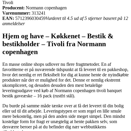
Tivoli
Producent:
Normann copenhagen
Varenummer:
313241
EAN:
5712396030459
Vurderet til 4.5 ud af 5 stjerner baseret på 12
anmeldelser
Hjem og have – Køkkenet – Bestik &
bestikholder – Tivoli fra Normann
copenhagen
En masse online shops udlover nu flere fragtmetoder. En af
favoritterne er på nuværende tidspunkt at få leveret til en pakkeshop,
hvor det nemlig er ret fleksibelt for dig at kunne hente de nyindkøbte
produkter når der er mulighed for det. Denne er nemlig ekstremt
ukompliceret, og desuden desuden den mest betalelige
leveringsudgave ved køb af Normann copenhagen tivoli banquet
bestik gaveæske – 16 pack (rustfri stål).
Du burde på samme måde tænke over at få det leveret til din bolig
eller ud til dit arbejde. Leveringstypen er som regel en lille smule
mere bekostelig, men på den anden side meget simpel. Den mindst
kostelige form for fragt er unægtelig at hente pakken selv, som
desværre beroer på at du befinder dig nær webbutikkens