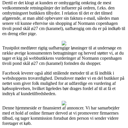
Dertil er det klogt at kunden er omhyggelig omkring de mest
vedkommende retningslinjer der influerer på ordren, f.eks. den
ombytningsret butikken tilbyder. I relation til det er det tilmed
afgørende, at man altid opbevarer sin faktura e-mail, således man
senere vil kunne eftervise sin shopping af Normann copenhagen
tivoli pond skål ø27 cm (karamel), uafhængig om du er på indkøb til
en dreng eller pige.
Trustpilot medfører rigtig uafhængige løsninger til at undersøge en
række øvrige konsumenters betragtninger og herved støtter vi, at du
tager et kig på webbutikkens vurderinger af Normann copenhagen
tivoli pond skål ø27 cm (karamel) forinden du shopper.
Facebook leverer også altid strålende metoder til at få indblik i
webshoppens troværdighed. Derudover møder vi en del butikker på
nettet som giver folk mulighed for at udfærdige en vurdering af
købsoplevelsen, hvilket ligeledes bør drages fordel af til at få et
indtryk af kundetilfredsheden.
Denne hjemmeside er finansieret af annoncer. Vi har samarbejder
med et hold af online firmaer derved at vi promoverer firmaernes
tilbud, og tager kommission forudsat den person vi sender videre
foretager et køb.