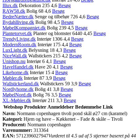
Illux.dk
Dekoration 235 4,6
Besøg
RAW58.dk
Bolig 68 4,6
Besøg
BedreNætter.dk
Senge og tilbehør 726 4,6
Besøg
Bydahlliving.dk
Bolig 98 4,5
Besøg
MøbelKompagniet.dk
Bolig 239 4,5
Besøg
Plantetorvet.dk
Planter og blomster 6440 4,45
Besøg
TrendyLiving.dk
Interiør 1306 4,4
Besøg
ModernRoom.dk
Interiør 175 4,4
Besøg
LuxLight.dk
Belysning 18 4,3
Besøg
NiceWall.dk
Wallstickers 215 4,2
Besøg
Unishop.nu
Interiør 6 4,1
Besøg
HaveHandel.dk
Have 20 4,1
Besøg
Likehome.dk
Interiør 15 4
Besøg
Møbler.dk
Interiør 87 3,9
Besøg
Wallstickerland.dk
Wallstickers 59 3,9
Besøg
Nordlyhome.dk
Bolig 41 3,8
Besøg
MøbelNord.dk
Bolig 76 3,5
Besøg
XL-Møbler.dk
Interiør 211 3,3
Besøg
Webshop
Produkter
Anmeldelser
Bedømmelse
Link
Navn:
Normann copenhagen tivoli pond skål ø27 cm (karamel)
Kategori:
Hjem og have – Køkkenet – Fade & skåle – Tivoli
Producent:
Normann copenhagen
Varenummer:
313364
EAN:
5712396027947
Vurderet til 4.5 ud af 5 stjerner baseret på 44