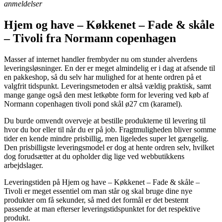
anmeldelser
Hjem og have – Køkkenet – Fade & skåle
– Tivoli fra Normann copenhagen
Masser af internet handler frembyder nu om stunder alverdens
leveringsløsninger. En der er meget almindelig er i dag at afsende til
en pakkeshop, så du selv har mulighed for at hente ordren på et
valgfrit tidspunkt. Leveringsmetoden er altså vældig praktisk, samt
mange gange også den mest letkøbte form for levering ved køb af
Normann copenhagen tivoli pond skål ø27 cm (karamel).
Du burde omvendt overveje at bestille produkterne til levering til
hvor du bor eller til når du er på job. Fragtmuligheden bliver somme
tider en kende mindre prisbillig, men ligeledes super let gængelig.
Den prisbilligste leveringsmodel er dog at hente ordren selv, hvilket
dog forudsætter at du opholder dig lige ved webbutikkens
arbejdslager.
Leveringstiden på Hjem og have – Køkkenet – Fade & skåle –
Tivoli er meget essentiel om man står og skal bruge dine nye
produkter om få sekunder, så med det formål er det bestemt
passende at man efterser leveringstidspunktet for det respektive
produkt.