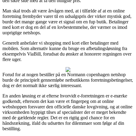
den sikre side med at få den billigste pris.
Man skal trods alt være årvågen med, at i tilfælde af at en online
forretning frembyder varer til en udsalgspris der virker mystisk god,
burde det mange gange være et signal om en fup butik. Betalinger
med kort er dog en del af en lovbestemmelse, der værner os imod
uoprigtige netshops.
Generelt anbefaler vi shopping med kort eller betalinger med
mobilen. Som alternativ kunne du bruge en afbetalingsløsning fra
eksempelvis ViaBill, forudsat du ønsker at honorere regningen over
flere uger.
Forud for at nogen bestiller på en Normann copenhagen netshop
burde de principielt gennemløbe netbutikkens forretningsbetingelser,
dog er det normalt ikke særlig interessant.
En anden løsning er at efterse hvorvidt e-forretningen er e-mærke
godkendt, eftersom det kan være et fingerpeg om at online
webshoppen forsvarer den officielle danske lovgivning, og at online
virksomheden hyppigt tilses af specialister der er meget bekendte
med de gældende regler. Det er en rigtig god chance for en
håndsrækning, ifald du udsættes for dilemmaer som følge af din
bestilling.