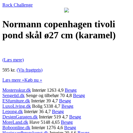
Rock Challenge
Normann copenhagen tivoli
pond skål ø27 cm (karamel)
(Læs mere)
595 kr.
(Vis fragtpris)
Læs mere »
Køb nu »
Mostersskur.dk
Interiør 1263 4,9
Besøg
Sengetid.dk
Senge og tilbehør 70 4,8
Besøg
ESfurniture.dk
Interiør 39 4,7
Besøg
LuxoLiving.dk
Bolig 5338 4,7
Besøg
Lepong.dk
Interiør 36 4,7
Besøg
DesignGaragen.dk
Interiør 519 4,7
Besøg
MoreLand.dk
Have 5148 4,65
Besøg
Boboonline.dk
Interiør 1276 4,6
Besøg
Hoejgaardbrugskunst.dk
Interiør 20 4,6
Besøg