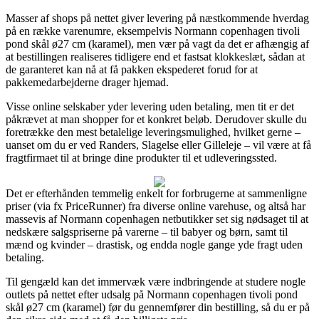
Masser af shops på nettet giver levering på næstkommende hverdag
på en række varenumre, eksempelvis Normann copenhagen tivoli
pond skål ø27 cm (karamel), men vær på vagt da det er afhængig af
at bestillingen realiseres tidligere end et fastsat klokkeslæt, sådan at
de garanteret kan nå at få pakken ekspederet forud for at
pakkemedarbejderne drager hjemad.
Visse online selskaber yder levering uden betaling, men tit er det
påkrævet at man shopper for et konkret beløb. Derudover skulle du
foretrække den mest betalelige leveringsmulighed, hvilket gerne –
uanset om du er ved Randers, Slagelse eller Gilleleje – vil være at få
fragtfirmaet til at bringe dine produkter til et udleveringssted.
Det er efterhånden temmelig enkelt for forbrugerne at sammenligne
priser (via fx PriceRunner) fra diverse online varehuse, og altså har
massevis af Normann copenhagen netbutikker set sig nødsaget til at
nedskære salgspriserne på varerne – til babyer og børn, samt til
mænd og kvinder – drastisk, og endda nogle gange yde fragt uden
betaling.
Til gengæld kan det immervæk være indbringende at studere nogle
outlets på nettet efter udsalg på Normann copenhagen tivoli pond
skål ø27 cm (karamel) før du gennemfører din bestilling, så du er på