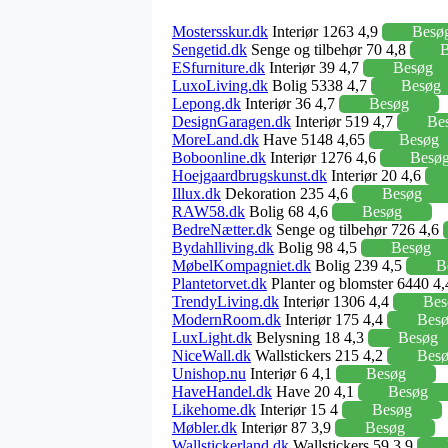
Mostersskur.dk
Interiør 1263 4,9
Besø
Sengetid.dk
Senge og tilbehør 70 4,8
B
ESfurniture.dk
Interiør 39 4,7
Besøg
LuxoLiving.dk
Bolig 5338 4,7
Besøg
Lepong.dk
Interiør 36 4,7
Besøg
DesignGaragen.dk
Interiør 519 4,7
Be
MoreLand.dk
Have 5148 4,65
Besøg
Boboonline.dk
Interiør 1276 4,6
Besø
Hoejgaardbrugskunst.dk
Interiør 20 4,6
Illux.dk
Dekoration 235 4,6
Besøg
RAW58.dk
Bolig 68 4,6
Besøg
BedreNætter.dk
Senge og tilbehør 726 4,6
Bydahlliving.dk
Bolig 98 4,5
Besøg
MøbelKompagniet.dk
Bolig 239 4,5
B
Plantetorvet.dk
Planter og blomster 6440 4
TrendyLiving.dk
Interiør 1306 4,4
Bes
ModernRoom.dk
Interiør 175 4,4
Bes
LuxLight.dk
Belysning 18 4,3
Besøg
NiceWall.dk
Wallstickers 215 4,2
Bes
Unishop.nu
Interiør 6 4,1
Besøg
HaveHandel.dk
Have 20 4,1
Besøg
Likehome.dk
Interiør 15 4
Besøg
Møbler.dk
Interiør 87 3,9
Besøg
Wallstickerland.dk
Wallstickers 59 3,9