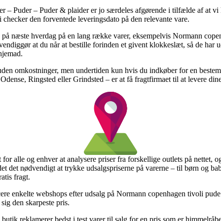
– Puder – Puder & plaider er jo særdeles afgørende i tilfælde af at vi
vi checker den forventede leveringsdato på den relevante vare.
ing på næste hverdag på en lang række varer, eksempelvis Normann copen
diggør at du når at bestille forinden et givent klokkeslæt, så de har ud
 hjemad.
t uden omkostninger, men undertiden kun hvis du indkøber for en bestem
Odense, Ringsted eller Grindsted – er at få fragtfirmaet til at levere din
 for alle og enhver at analysere priser fra forskellige outlets på nettet
 det nødvendigt at trykke udsalgspriserne på varerne – til børn og bab
tis fragt.
picere enkelte webshops efter udsalg på Normann copenhagen tivoli pude
 sig den skarpeste pris.
butik reklamerer bedst i test varer til salg for en pris som er himmelrå