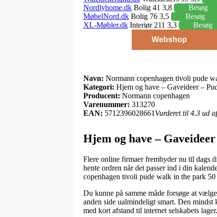
Nordlyhome.dk
Bolig 41 3,8
Besøg
MøbelNord.dk
Bolig 76 3,5
Besøg
XL-Møbler.dk
Interiør 211 3,3
Besøg
Webshop
Navn:
Normann copenhagen tivoli pude wal
Kategori:
Hjem og have – Gaveideer – Pud
Producent:
Normann copenhagen
Varenummer:
313270
EAN:
5712396028661
Vurderet til 4.3 ud 
Hjem og have – Gaveideer
Flere online firmaer frembyder nu til dags d
hente ordren når det passer ind i din kalen
copenhagen tivoli pude walk in the park 50 
Du kunne på samme måde forsøge at vælge lev
anden side ualmindeligt smart. Den mindst k
med kort afstand til internet selskabets lager