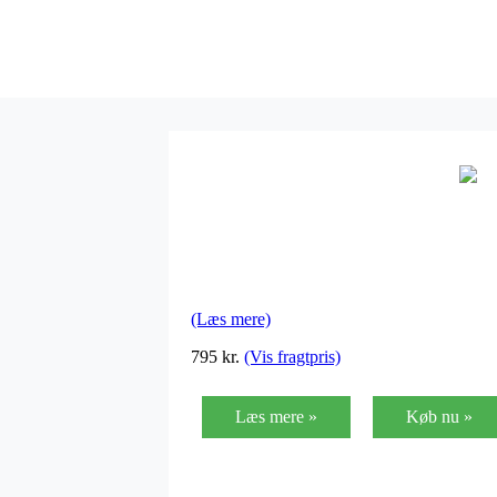
(Læs mere)
795 kr.
(Vis fragtpris)
Læs mere »
Køb nu »