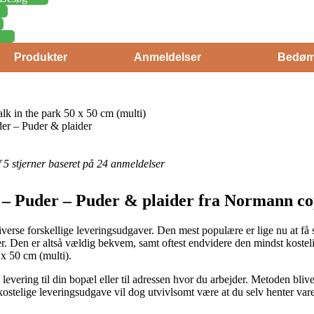
Produkter
Anmeldelser
Bedøm
k in the park 50 x 50 cm (multi)
er – Puder & plaider
af 5 stjerner baseret på 24 anmeldelser
 – Puder – Puder & plaider fra Normann c
iverse forskellige leveringsudgaver. Den mest populære er lige nu at få 
der. Den er altså vældig bekvem, samt oftest endvidere den mindst koste
x 50 cm (multi).
ering til din bopæl eller til adressen hvor du arbejder. Metoden blive
ostelige leveringsudgave vil dog utvivlsomt være at du selv henter var
.