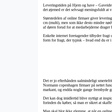
Leveringstiden på Hjem og have – Gaveideer 
det øjemed er det selvsagt meningsfuldt at 
Størstedelen af online firmaer giver lever
cm (multi), men som ikke desto mindre nødven
af døren forud for at medarbejderne drager
Enkelte internet foretagender tilbyder frag
form for fragt, der typisk – hvad end du er i 
Det er jo efterhånden ualmindeligt smertefrit
Normann copenhagen firmaer på nettet fundet
markant, og endda nogle gange frembyde gra
Det kan dog imidlertid blive nyttigt at ins
forinden du køber, så man er sikret at skaffe
Man skal blot ikke glemme, at når en online 