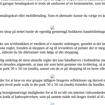
d gængse betalingskort er trods alt omfavnet af en bestemmelse, som bi
 betalingskort eller mobilbetaling. Som et alternativ kunne du vælge en lø
shop på nettet burde de egentlig gennemgå butikkens handelsbetingelse
kke om webbutikken er medlem af e-mærke ordningen, grundet at det læn
nske regler, foruden at shoppen af og til revurderes af jurister der er 
e, såfremt du får dilemmaer som følge af din shopping.
g omkring de mest aktuelle regler der kan håndhæves i forbindelse med 
r det desuden afgørende, at man når som helst gemmer ens kvittering, så 
 park 50 x 50 cm (multi), uanset om du er på shopping til en herre ell
der for at læse en stor gruppe tidligere brugeres reflektioner og derved er
n tivoli pude walk in the park 50 x 50 cm (multi) forinden du handler.
hensigtsmæssige muligheder for at få en idé om internet virksomhedens
n kritik af købsoplevelsen, som på samme måde må drages fordel af til at