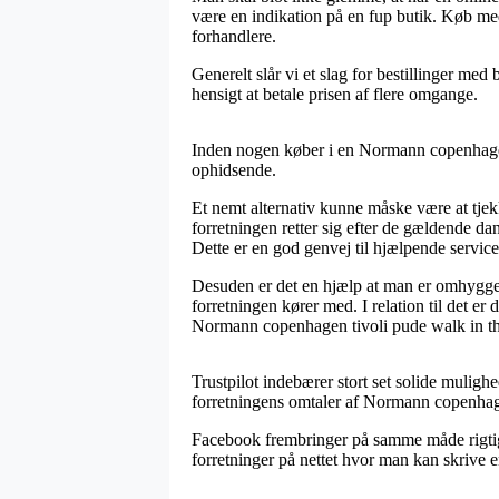
være en indikation på en fup butik. Køb me
forhandlere.
Generelt slår vi et slag for bestillinger med
hensigt at betale prisen af flere omgange.
Inden nogen køber i en Normann copenhagen 
ophidsende.
Et nemt alternativ kunne måske være at tje
forretningen retter sig efter de gældende da
Dette er en god genvej til hjælpende servic
Desuden er det en hjælp at man er omhyggeli
forretningen kører med. I relation til det e
Normann copenhagen tivoli pude walk in the
Trustpilot indebærer stort set solide mulighe
forretningens omtaler af Normann copenhage
Facebook frembringer på samme måde rigtig 
forretninger på nettet hvor man kan skrive e