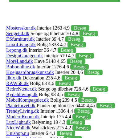
Mostersskur.dk
Interiør 1263 4,9
Besøg
Sengetid.dk
Senge og tilbehør 70 4,8
Besøg
ESfurniture.dk
Interiør 39 4,7
Besøg
LuxoLiving.dk
Bolig 5338 4,7
Besøg
Lepong.dk
Interiør 36 4,7
Besøg
DesignGaragen.dk
Interiør 519 4,7
Besøg
MoreLand.dk
Have 5148 4,65
Besøg
Boboonline.dk
Interiør 1276 4,6
Besøg
Hoejgaardbrugskunst.dk
Interiør 20 4,6
Besøg
Illux.dk
Dekoration 235 4,6
Besøg
RAW58.dk
Bolig 68 4,6
Besøg
BedreNætter.dk
Senge og tilbehør 726 4,6
Besøg
Bydahlliving.dk
Bolig 98 4,5
Besøg
MøbelKompagniet.dk
Bolig 239 4,5
Besøg
Plantetorvet.dk
Planter og blomster 6440 4,45
Besøg
TrendyLiving.dk
Interiør 1306 4,4
Besøg
ModernRoom.dk
Interiør 175 4,4
Besøg
LuxLight.dk
Belysning 18 4,3
Besøg
NiceWall.dk
Wallstickers 215 4,2
Besøg
Unishop.nu
Interiør 6 4,1
Besøg