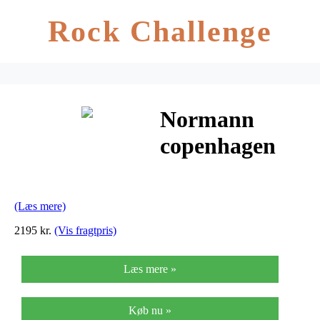
Rock Challenge
Normann
copenhagen
tivoli toli
loftlampe ø20
(Læs mere)
cm (pearl grå)
2195 kr.
(Vis fragtpris)
Læs mere »
Køb nu »