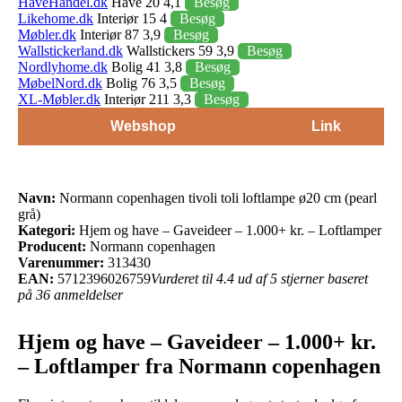
HaveHandel.dk
Have 20 4,1
Besøg
Likehome.dk
Interiør 15 4
Besøg
Møbler.dk
Interiør 87 3,9
Besøg
Wallstickerland.dk
Wallstickers 59 3,9
Besøg
Nordlyhome.dk
Bolig 41 3,8
Besøg
MøbelNord.dk
Bolig 76 3,5
Besøg
XL-Møbler.dk
Interiør 211 3,3
Besøg
Webshop
Link
Navn:
Normann copenhagen tivoli toli loftlampe ø20 cm (pearl
grå)
Kategori:
Hjem og have – Gaveideer – 1.000+ kr. – Loftlamper
Producent:
Normann copenhagen
Varenummer:
313430
EAN:
5712396026759
Vurderet til 4.4 ud af 5 stjerner baseret
på 36 anmeldelser
Hjem og have – Gaveideer – 1.000+ kr.
– Loftlamper fra Normann copenhagen