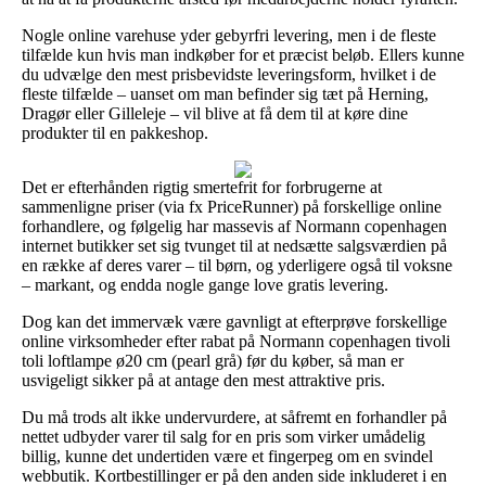
Nogle online varehuse yder gebyrfri levering, men i de fleste
tilfælde kun hvis man indkøber for et præcist beløb. Ellers kunne
du udvælge den mest prisbevidste leveringsform, hvilket i de
fleste tilfælde – uanset om man befinder sig tæt på Herning,
Dragør eller Gilleleje – vil blive at få dem til at køre dine
produkter til en pakkeshop.
Det er efterhånden rigtig smertefrit for forbrugerne at
sammenligne priser (via fx PriceRunner) på forskellige online
forhandlere, og følgelig har massevis af Normann copenhagen
internet butikker set sig tvunget til at nedsætte salgsværdien på
en række af deres varer – til børn, og yderligere også til voksne
– markant, og endda nogle gange love gratis levering.
Dog kan det immervæk være gavnligt at efterprøve forskellige
online virksomheder efter rabat på Normann copenhagen tivoli
toli loftlampe ø20 cm (pearl grå) før du køber, så man er
usvigeligt sikker på at antage den mest attraktive pris.
Du må trods alt ikke undervurdere, at såfremt en forhandler på
nettet udbyder varer til salg for en pris som virker umådelig
billig, kunne det undertiden være et fingerpeg om en svindel
webbutik. Kortbestillinger er på den anden side inkluderet i en