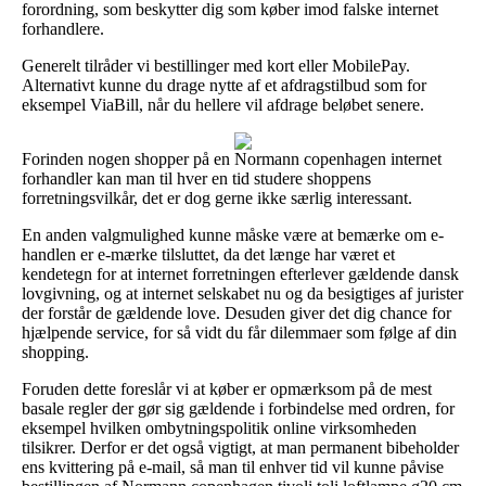
forordning, som beskytter dig som køber imod falske internet
forhandlere.
Generelt tilråder vi bestillinger med kort eller MobilePay.
Alternativt kunne du drage nytte af et afdragstilbud som for
eksempel ViaBill, når du hellere vil afdrage beløbet senere.
Forinden nogen shopper på en Normann copenhagen internet
forhandler kan man til hver en tid studere shoppens
forretningsvilkår, det er dog gerne ikke særlig interessant.
En anden valgmulighed kunne måske være at bemærke om e-
handlen er e-mærke tilsluttet, da det længe har været et
kendetegn for at internet forretningen efterlever gældende dansk
lovgivning, og at internet selskabet nu og da besigtiges af jurister
der forstår de gældende love. Desuden giver det dig chance for
hjælpende service, for så vidt du får dilemmaer som følge af din
shopping.
Foruden dette foreslår vi at køber er opmærksom på de mest
basale regler der gør sig gældende i forbindelse med ordren, for
eksempel hvilken ombytningspolitik online virksomheden
tilsikrer. Derfor er det også vigtigt, at man permanent bibeholder
ens kvittering på e-mail, så man til enhver tid vil kunne påvise