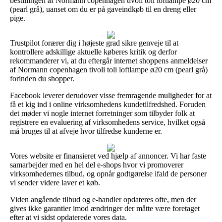
bestillingen af Normann copenhagen tivoli toli loftlampe ø20 cm
(pearl grå), uanset om du er på gaveindkøb til en dreng eller
pige.
Trustpilot forærer dig i højeste grad sikre genveje til at
kontrollere adskillige aktuelle køberes kritik og derfor
rekommanderer vi, at du eftergår internet shoppens anmeldelser
af Normann copenhagen tivoli toli loftlampe ø20 cm (pearl grå)
forinden du shopper.
Facebook leverer derudover visse fremragende muligheder for at
få et kig ind i online virksomhedens kundetilfredshed. Foruden
det møder vi nogle internet forretninger som tilbyder folk at
registrere en evaluering af virksomhedens service, hvilket også
må bruges til at afveje hvor tilfredse kunderne er.
Vores website er finansieret ved hjælp af annoncer. Vi har faste
samarbejder med en hel del e-shops hvor vi promoverer
virksomhedernes tilbud, og opnår godtgørelse ifald de personer
vi sender videre laver et køb.
Viden angående tilbud og e-handler opdateres ofte, men der
gives ikke garantier imod ændringer der måtte være foretaget
efter at vi sidst opdaterede vores data.