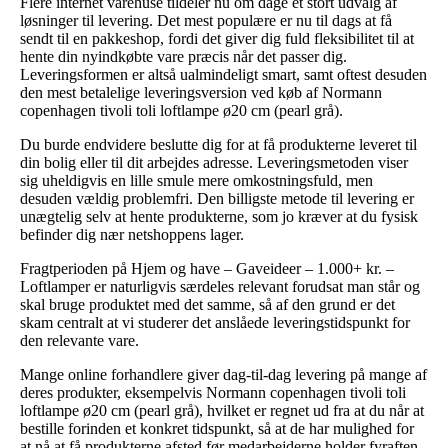
Flere internet varehuse tildeler nu om dage et stort udvalg af
løsninger til levering. Det mest populære er nu til dags at få
sendt til en pakkeshop, fordi det giver dig fuld fleksibilitet til at
hente din nyindkøbte vare præcis når det passer dig.
Leveringsformen er altså ualmindeligt smart, samt oftest desuden
den mest betalelige leveringsversion ved køb af Normann
copenhagen tivoli toli loftlampe ø20 cm (pearl grå).
Du burde endvidere beslutte dig for at få produkterne leveret til
din bolig eller til dit arbejdes adresse. Leveringsmetoden viser
sig uheldigvis en lille smule mere omkostningsfuld, men
desuden vældig problemfri. Den billigste metode til levering er
unægtelig selv at hente produkterne, som jo kræver at du fysisk
befinder dig nær netshoppens lager.
Fragtperioden på Hjem og have – Gaveideer – 1.000+ kr. –
Loftlamper er naturligvis særdeles relevant forudsat man står og
skal bruge produktet med det samme, så af den grund er det
skam centralt at vi studerer det anslåede leveringstidspunkt for
den relevante vare.
Mange online forhandlere giver dag-til-dag levering på mange af
deres produkter, eksempelvis Normann copenhagen tivoli toli
loftlampe ø20 cm (pearl grå), hvilket er regnet ud fra at du når at
bestille forinden et konkret tidspunkt, så at de har mulighed for
at nå at få produkterne afsted før medarbejderne holder fyraften.