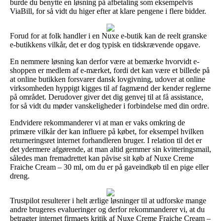
burde du benytte en løsning på afbetaling som eksempelvis
ViaBill, for så vidt du higer efter at klare pengene i flere bidder.
Forud for at folk handler i en Nuxe e-butik kan de reelt granske
e-butikkens vilkår, det er dog typisk en tidskrævende opgave.
En nemmere løsning kan derfor være at bemærke hvorvidt e-
shoppen er medlem af e-mærket, fordi det kan være et billede på
at online butikken forsvarer dansk lovgivning, udover at online
virksomheden hyppigt kigges til af fagmænd der kender reglerne
på området. Derudover giver det dig genvej til at få assistance,
for så vidt du møder vanskeligheder i forbindelse med din ordre.
Endvidere rekommanderer vi at man er vaks omkring de
primære vilkår der kan influere på købet, for eksempel hvilken
returneringsret internet forhandleren bruger. I relation til det er
det ydermere afgørende, at man altid gemmer sin kvitteringsmail,
således man fremadrettet kan påvise sit køb af Nuxe Creme
Fraiche Cream – 30 ml, om du er på gaveindkøb til en pige eller
dreng.
Trustpilot resulterer i helt ærlige løsninger til at udforske mange
andre brugeres evalueringer og derfor rekommanderer vi, at du
betragter internet firmaets kritik af Nuxe Creme Fraiche Cream –