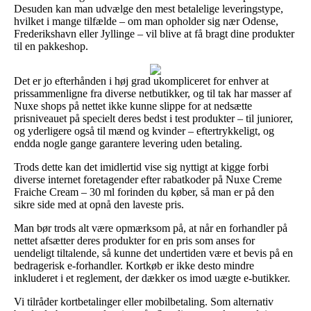
Desuden kan man udvælge den mest betalelige leveringstype,
hvilket i mange tilfælde – om man opholder sig nær Odense,
Frederikshavn eller Jyllinge – vil blive at få bragt dine produkter
til en pakkeshop.
Det er jo efterhånden i høj grad ukompliceret for enhver at
prissammenligne fra diverse netbutikker, og til tak har masser af
Nuxe shops på nettet ikke kunne slippe for at nedsætte
prisniveauet på specielt deres bedst i test produkter – til juniorer,
og yderligere også til mænd og kvinder – eftertrykkeligt, og
endda nogle gange garantere levering uden betaling.
Trods dette kan det imidlertid vise sig nyttigt at kigge forbi
diverse internet foretagender efter rabatkoder på Nuxe Creme
Fraiche Cream – 30 ml forinden du køber, så man er på den
sikre side med at opnå den laveste pris.
Man bør trods alt være opmærksom på, at når en forhandler på
nettet afsætter deres produkter for en pris som anses for
uendeligt tiltalende, så kunne det undertiden være et bevis på en
bedragerisk e-forhandler. Kortkøb er ikke desto mindre
inkluderet i et reglement, der dækker os imod uægte e-butikker.
Vi tilråder kortbetalinger eller mobilbetaling. Som alternativ