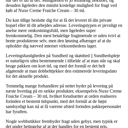
når der er tid til det. Muligheden er jo temmelig fleksibel, og
desuden ligeledes den mindst kostelige mulighed for fragt ved
køb af Nuxe Creme Fraiche Cream – 30 ml.
Du kan tillige beslutte dig for at få det leveret til din private
bopæl eller til dit arbejdes adresse. Leveringstypen er jævnligt en
anelse mere omkostningsfuld, men ligeledes super
fremkommelig. Den mest betalelige fragtmetode er uden tvivl at
hente produkterne selv, men den løsning afhænger af at du
opholder dig nærved internet virksomhedens lager.
Leveringshastigheden på Sundhed og skønhed || Sundhedspleje
er naturligvis ultra bestemmende i tilfælde af at man står og skal
bruge pakken om kort tid, og med det formål er det helt
afgørende at man dobbelttjekker den estimerede leveringsdato
for det aktuelle produkt.
Temmelig mange forhandlere på nettet byder på levering på
næste hverdag på en række produkter, eksempelvis Nuxe Creme
Fraiche Cream – 30 ml, hvilket forudsætter at orden realiseres
forinden et bestemt tidspunkt, med det formål at de højst
sandsynligt kan nå at få varerne afsted forinden pakkepersonalet
har fyraften.
Nogle webbutikker frembyder fragt uden gebyr, men typisk er
det under betingelse af at der handles for en bestemt pris.