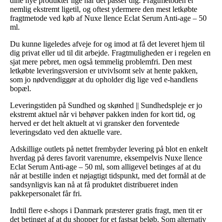
dine nye produkter lige når det passer dig. Fragtmetoden er
nemlig ekstremt ligetil, og oftest ydermere den mest letkøbte
fragtmetode ved køb af Nuxe llence Eclat Serum Anti-age – 50
ml.
Du kunne ligeledes afveje for og imod at få det leveret hjem til
dig privat eller ud til dit arbejde. Fragtmuligheden er i regelen en
sjat mere pebret, men også temmelig problemfri. Den mest
letkøbte leveringsversion er utvivlsomt selv at hente pakken,
som jo nødvendiggør at du opholder dig lige ved e-handlens
bopæl.
Leveringstiden på Sundhed og skønhed || Sundhedspleje er jo
ekstremt aktuel når vi behøver pakken inden for kort tid, og
herved er det helt aktuelt at vi gransker den forventede
leveringsdato ved den aktuelle vare.
Adskillige outlets på nettet frembyder levering på blot en enkelt
hverdag på deres favorit varenumre, eksempelvis Nuxe llence
Eclat Serum Anti-age – 50 ml, som alligevel betinges af at du
når at bestille inden et nøjagtigt tidspunkt, med det formål at de
sandsynligvis kan nå at få produktet distribueret inden
pakkepersonalet får fri.
Indtil flere e-shops i Danmark præsterer gratis fragt, men tit er
det betinget af at du shopper for et fastsat beløb. Som alternativ