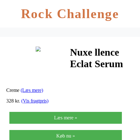
Rock Challenge
Nuxe llence
Eclat Serum
Anti-age – 50
ml
Creme
(Læs mere)
328 kr.
(Vis fragtpris)
Læs mere »
Køb nu »