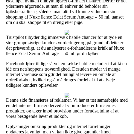
eksempel hvilken ombytningsret e-firmaet tilsikrer. Derfor er det
ydermere afgørende, at man til enhver tid beholder sin
købsbekræftelse, således man altid vil kunne vidne om sin
shopping af Nuxe llence Eclat Serum Anti-age – 50 ml, uanset
om du skal shoppe til en dreng eller pige.
Trustpilot tilbyder dig immervæk habile chancer for at tyde en
stor gruppe øvrige kunders vurderinger og på grund af dette er
det prisværdigt, at du analyserer e-forhandlerens kritik af Nuxe
llence Eclat Serum Anti-age – 50 ml før du køber.
Facebook fører til lige så vel en række habile metoder til at få en
idé om netshoppens troværdighed. Desuden møder vi mange
internet varehuse som gør det muligt at levere en omtale af
ordreforløbet, hvilket også må drages fordel af til at afveje
tidligere kunders oplevelser.
Denne side finansieres af reklamer. Vi har et tæt samarbejde med
en del internet firmaer derved at vi introducerer firmaernes
produkter, og tager imod provision under forudsætning af at
vores besøgende laver et indkøb.
Oplysninger omkring produkter og internet forretninger
opdateres jævnligt, men vi kan ikke give garantier imod