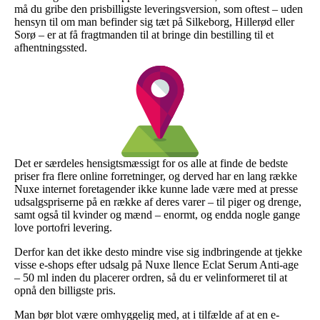
må du gribe den prisbilligste leveringsversion, som oftest – uden
hensyn til om man befinder sig tæt på Silkeborg, Hillerød eller
Sorø – er at få fragtmanden til at bringe din bestilling til et
afhentningssted.
Det er særdeles hensigtsmæssigt for os alle at finde de bedste
priser fra flere online forretninger, og derved har en lang række
Nuxe internet foretagender ikke kunne lade være med at presse
udsalgspriserne på en række af deres varer – til piger og drenge,
samt også til kvinder og mænd – enormt, og endda nogle gange
love portofri levering.
Derfor kan det ikke desto mindre vise sig indbringende at tjekke
visse e-shops efter udsalg på Nuxe llence Eclat Serum Anti-age
– 50 ml inden du placerer ordren, så du er velinformeret til at
opnå den billigste pris.
Man bør blot være omhyggelig med, at i tilfælde af at en e-