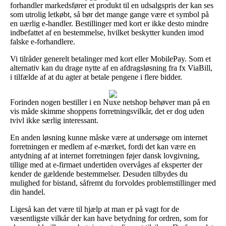
forhandler markedsfører et produkt til en udsalgspris der kan ses
som utrolig letkøbt, så bør det mange gange være et symbol på
en uærlig e-handler. Bestillinger med kort er ikke desto mindre
indbefattet af en bestemmelse, hvilket beskytter kunden imod
falske e-forhandlere.
Vi tilråder generelt betalinger med kort eller MobilePay. Som et
alternativ kan du drage nytte af en afdragsløsning fra fx ViaBill,
i tilfælde af at du agter at betale pengene i flere bidder.
Forinden nogen bestiller i en Nuxe netshop behøver man på en
vis måde skimme shoppens forretningsvilkår, det er dog uden
tvivl ikke særlig interessant.
En anden løsning kunne måske være at undersøge om internet
forretningen er medlem af e-mærket, fordi det kan være en
antydning af at internet forretningen føjer dansk lovgivning,
tillige med at e-firmaet undertiden overvåges af eksperter der
kender de gældende bestemmelser. Desuden tilbydes du
mulighed for bistand, såfremt du forvoldes problemstillinger med
din handel.
Ligeså kan det være til hjælp at man er på vagt for de
væsentligste vilkår der kan have betydning for ordren, som for