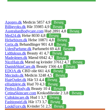
Apopro.dk
Medicin 5857 4,9
Besøg
Billigvoks.dk
Hår 35985 4,9
Besøg
AustralianBodycare.com
Hud 2891 4,8
Besøg
Med24.dk
Helse 8030 4,8
Besøg
Helsebixen.dk
Helse 10871 4,8
Besøg
Cerix.dk
Behandlinger 901 4,8
Besøg
UdenParfume.dk
Parfumefri 69 4,8
Besøg
Lidtluksus.dk
Beauty 41 4,7
Besøg
Made4men.dk
Mænd 6942 4,7
Besøg
NiceHair.dk
Mænd og kvinder 37612 4,7
Besøg
DanishSkinCare.dk
Beauty 1566 4,6
Besøg
EDOA.dk
CBD olie 661 4,6
Besøg
Mecindo.dk
Medicin 3248 4,5
Besøg
HairOutlet.dk
Hår 53 4,4
Besøg
eHudpleje.dk
Hud 70 4,3
Besøg
Perfect-Body.dk
Beauty 10 4
Besøg
CetinaSkincare.com
Krokodilleolie 2 3,8
Besøg
Cultskincare.dk
Hud 1 3,7
Besøg
Fashiongirl.dk
Hår 173 3,7
Besøg
LookFoxy.dk
Kvinder 51 2,5
Besøg