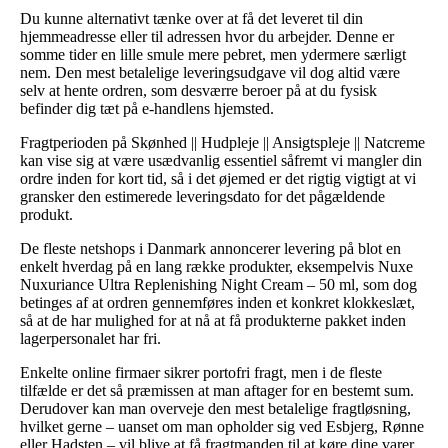
Du kunne alternativt tænke over at få det leveret til din
hjemmeadresse eller til adressen hvor du arbejder. Denne er
somme tider en lille smule mere pebret, men ydermere særligt
nem. Den mest betalelige leveringsudgave vil dog altid være
selv at hente ordren, som desværre beroer på at du fysisk
befinder dig tæt på e-handlens hjemsted.
Fragtperioden på Skønhed || Hudpleje || Ansigtspleje || Natcreme
kan vise sig at være usædvanlig essentiel såfremt vi mangler din
ordre inden for kort tid, så i det øjemed er det rigtig vigtigt at vi
gransker den estimerede leveringsdato for det pågældende
produkt.
De fleste netshops i Danmark annoncerer levering på blot en
enkelt hverdag på en lang række produkter, eksempelvis Nuxe
Nuxuriance Ultra Replenishing Night Cream – 50 ml, som dog
betinges af at ordren gennemføres inden et konkret klokkeslæt,
så at de har mulighed for at nå at få produkterne pakket inden
lagerpersonalet har fri.
Enkelte online firmaer sikrer portofri fragt, men i de fleste
tilfælde er det så præmissen at man aftager for en bestemt sum.
Derudover kan man overveje den mest betalelige fragtløsning,
hvilket gerne – uanset om man opholder sig ved Esbjerg, Rønne
eller Hadsten – vil blive at få fragtmanden til at køre dine varer