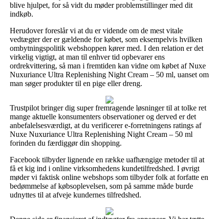
blive hjulpet, for så vidt du møder problemstillinger med dit
indkøb.
Herudover foreslår vi at du er vidende om de mest vitale
vedtægter der er gældende for købet, som eksempelvis hvilken
ombytningspolitik webshoppen kører med. I den relation er det
virkelig vigtigt, at man til enhver tid opbevarer ens
ordrekvittering, så man i fremtiden kan vidne om købet af Nuxe
Nuxuriance Ultra Replenishing Night Cream – 50 ml, uanset om
man søger produkter til en pige eller dreng.
Trustpilot bringer dig super fremragende løsninger til at tolke ret
mange aktuelle konsumenters observationer og derved er det
anbefalelsesværdigt, at du verificerer e-forretningens ratings af
Nuxe Nuxuriance Ultra Replenishing Night Cream – 50 ml
forinden du færdiggør din shopping.
Facebook tilbyder lignende en række uafhængige metoder til at
få et kig ind i online virksomhedens kundetilfredshed. I øvrigt
møder vi faktisk online webshops som tilbyder folk at forfatte en
bedømmelse af købsoplevelsen, som på samme måde burde
udnyttes til at afveje kundernes tilfredshed.