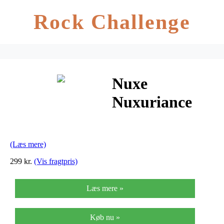
Rock Challenge
Nuxe
Nuxuriance
Ultra
Replenishing
(Læs mere)
Night Cream –
299 kr.
(Vis fragtpris)
50 ml
Læs mere »
Køb nu »