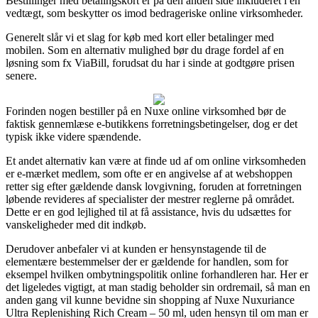
Bestillinger med betalingskort er på den anden side inkluderet i en
vedtægt, som beskytter os imod bedrageriske online virksomheder.
Generelt slår vi et slag for køb med kort eller betalinger med
mobilen. Som en alternativ mulighed bør du drage fordel af en
løsning som fx ViaBill, forudsat du har i sinde at godtgøre prisen
senere.
Forinden nogen bestiller på en Nuxe online virksomhed bør de
faktisk gennemlæse e-butikkens forretningsbetingelser, dog er det
typisk ikke videre spændende.
Et andet alternativ kan være at finde ud af om online virksomheden
er e-mærket medlem, som ofte er en angivelse af at webshoppen
retter sig efter gældende dansk lovgivning, foruden at forretningen
løbende revideres af specialister der mestrer reglerne på området.
Dette er en god lejlighed til at få assistance, hvis du udsættes for
vanskeligheder med dit indkøb.
Derudover anbefaler vi at kunden er hensynstagende til de
elementære bestemmelser der er gældende for handlen, som for
eksempel hvilken ombytningspolitik online forhandleren har. Her er
det ligeledes vigtigt, at man stadig beholder sin ordremail, så man en
anden gang vil kunne bevidne sin shopping af Nuxe Nuxuriance
Ultra Replenishing Rich Cream – 50 ml, uden hensyn til om man er