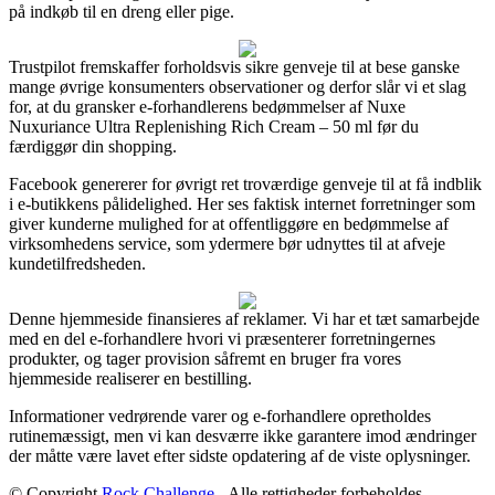
på indkøb til en dreng eller pige.
Trustpilot fremskaffer forholdsvis sikre genveje til at bese ganske
mange øvrige konsumenters observationer og derfor slår vi et slag
for, at du gransker e-forhandlerens bedømmelser af Nuxe
Nuxuriance Ultra Replenishing Rich Cream – 50 ml før du
færdiggør din shopping.
Facebook genererer for øvrigt ret troværdige genveje til at få indblik
i e-butikkens pålidelighed. Her ses faktisk internet forretninger som
giver kunderne mulighed for at offentliggøre en bedømmelse af
virksomhedens service, som ydermere bør udnyttes til at afveje
kundetilfredsheden.
Denne hjemmeside finansieres af reklamer. Vi har et tæt samarbejde
med en del e-forhandlere hvori vi præsenterer forretningernes
produkter, og tager provision såfremt en bruger fra vores
hjemmeside realiserer en bestilling.
Informationer vedrørende varer og e-forhandlere opretholdes
rutinemæssigt, men vi kan desværre ikke garantere imod ændringer
der måtte være lavet efter sidste opdatering af de viste oplysninger.
© Copyright
Rock Challenge
- Alle rettigheder forbeholdes -