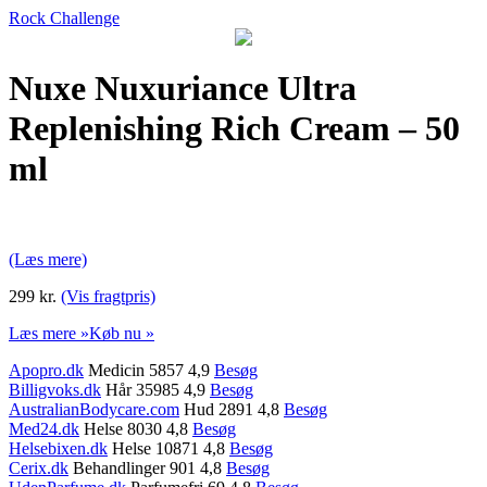
Rock Challenge
Nuxe Nuxuriance Ultra
Replenishing Rich Cream – 50
ml
(Læs mere)
299 kr.
(Vis fragtpris)
Læs mere »
Køb nu »
Apopro.dk
Medicin 5857 4,9
Besøg
Billigvoks.dk
Hår 35985 4,9
Besøg
AustralianBodycare.com
Hud 2891 4,8
Besøg
Med24.dk
Helse 8030 4,8
Besøg
Helsebixen.dk
Helse 10871 4,8
Besøg
Cerix.dk
Behandlinger 901 4,8
Besøg