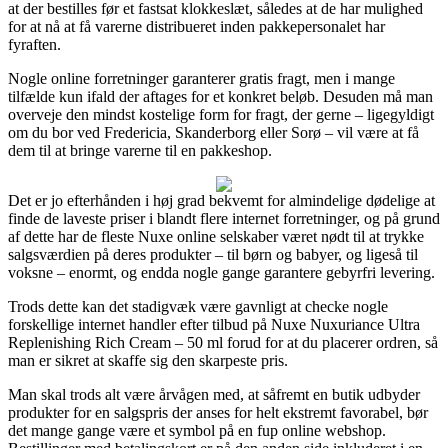
at der bestilles før et fastsat klokkeslæt, således at de har mulighed
for at nå at få varerne distribueret inden pakkepersonalet har
fyraften.
Nogle online forretninger garanterer gratis fragt, men i mange
tilfælde kun ifald der aftages for et konkret beløb. Desuden må man
overveje den mindst kostelige form for fragt, der gerne – ligegyldigt
om du bor ved Fredericia, Skanderborg eller Sorø – vil være at få
dem til at bringe varerne til en pakkeshop.
Det er jo efterhånden i høj grad bekvemt for almindelige dødelige at
finde de laveste priser i blandt flere internet forretninger, og på grund
af dette har de fleste Nuxe online selskaber været nødt til at trykke
salgsværdien på deres produkter – til børn og babyer, og ligeså til
voksne – enormt, og endda nogle gange garantere gebyrfri levering.
Trods dette kan det stadigvæk være gavnligt at checke nogle
forskellige internet handler efter tilbud på Nuxe Nuxuriance Ultra
Replenishing Rich Cream – 50 ml forud for at du placerer ordren, så
man er sikret at skaffe sig den skarpeste pris.
Man skal trods alt være årvågen med, at såfremt en butik udbyder
produkter for en salgspris der anses for helt ekstremt favorabel, bør
det mange gange være et symbol på en fup online webshop.