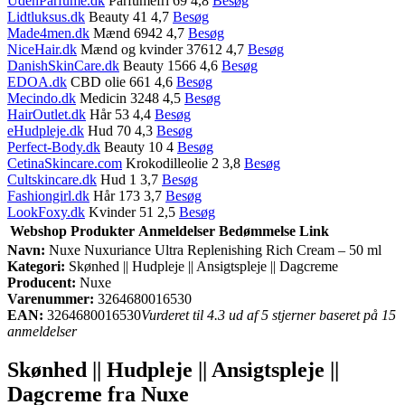
UdenParfume.dk
Parfumefri 69 4,8
Besøg
Lidtluksus.dk
Beauty 41 4,7
Besøg
Made4men.dk
Mænd 6942 4,7
Besøg
NiceHair.dk
Mænd og kvinder 37612 4,7
Besøg
DanishSkinCare.dk
Beauty 1566 4,6
Besøg
EDOA.dk
CBD olie 661 4,6
Besøg
Mecindo.dk
Medicin 3248 4,5
Besøg
HairOutlet.dk
Hår 53 4,4
Besøg
eHudpleje.dk
Hud 70 4,3
Besøg
Perfect-Body.dk
Beauty 10 4
Besøg
CetinaSkincare.com
Krokodilleolie 2 3,8
Besøg
Cultskincare.dk
Hud 1 3,7
Besøg
Fashiongirl.dk
Hår 173 3,7
Besøg
LookFoxy.dk
Kvinder 51 2,5
Besøg
Webshop
Produkter
Anmeldelser
Bedømmelse
Link
Navn:
Nuxe Nuxuriance Ultra Replenishing Rich Cream – 50 ml
Kategori:
Skønhed || Hudpleje || Ansigtspleje || Dagcreme
Producent:
Nuxe
Varenummer:
3264680016530
EAN:
3264680016530
Vurderet til 4.3 ud af 5 stjerner baseret på 15
anmeldelser
Skønhed || Hudpleje || Ansigtspleje ||
Dagcreme fra Nuxe