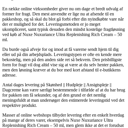
En række online virksomheder giver nu om dage et bredt udvalg af
former for fragt. Den mest anvendte er lige nu at afsende til en
pakkeshop, og så skal du blot gå forbi efter din nyindkøbte vare når
der er mulighed for det. Leveringsmetoden er jo meget
ukompliceret, samt typisk desuden den mindst kostelige fragtløsning
ved køb af Nuxe Nuxuriance Ultra Replenishing Rich Cream – 50
ml.
Du burde også afveje for og imod at få varerne sendt hjem til dig
eller ud på din arbejdsplads. Leveringstypen er ofte en kende mere
bekostelig, men på den anden side ret så bekvem. Den prisbilligste
form for fragt vil dog altid vise sig at være at du selv henter pakken,
men den løsning kræver at du bor med kort afstand til e-butikkens
adresse.
Antal dages levering på Skønhed || Hudpleje || Ansigtspleje ||
Dagcreme kan være særligt bestemmende i tilfælde af at du har brug
for pakken om få sekunder, og af den grund er det nemlig
meningsfuldt at man undersøger den estimerede leveringstid ved det
respektive produkt.
Masser af online webshops tilbyder levering efter en enkelt hverdag
på mange af deres varer, eksempelvis Nuxe Nuxuriance Ultra
Replenishing Rich Cream – 50 ml, men glem ikke at det er forudsat