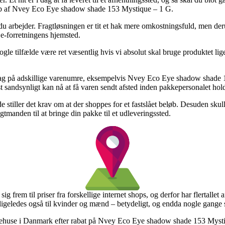
 køb af Nvey Eco Eye shadow shade 153 Mystique – 1 G.
r du arbejder. Fragtløsningen er tit et hak mere omkostningsfuld, men de
e-forretningens hjemsted.
e tilfælde være ret væsentlig hvis vi absolut skal bruge produktet lige 
ag på adskillige varenumre, eksempelvis Nvey Eco Eye shadow shade 1
t sandsynligt kan nå at få varen sendt afsted inden pakkepersonalet hold
de stiller det krav om at der shoppes for et fastslået beløb. Desuden skul
gtmanden til at bringe din pakke til et udleveringssted.
g frem til priser fra forskellige internet shops, og derfor har flertallet
ligeledes også til kvinder og mænd – betydeligt, og endda nogle gange si
arehuse i Danmark efter rabat på Nvey Eco Eye shadow shade 153 Mystiqu