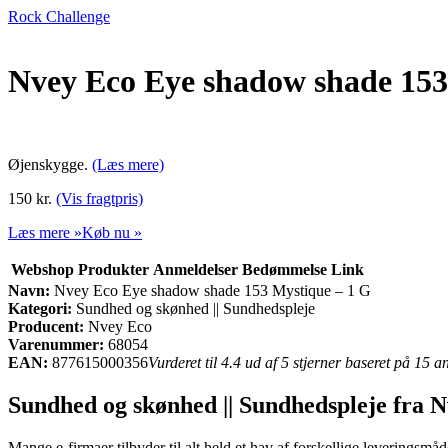
Rock Challenge
Nvey Eco Eye shadow shade 153
Øjenskygge.
(Læs mere)
150 kr.
(Vis fragtpris)
Læs mere »
Køb nu »
Webshop
Produkter
Anmeldelser
Bedømmelse
Link
Navn:
Nvey Eco Eye shadow shade 153 Mystique – 1 G
Kategori:
Sundhed og skønhed || Sundhedspleje
Producent:
Nvey Eco
Varenummer:
68054
EAN:
877615000356
Vurderet til 4.4 ud af 5 stjerner baseret på 15 
Sundhed og skønhed || Sundhedspleje fra 
Mange e-firmaer tilbyder til alt held et hav af forskellige leveringsmåde