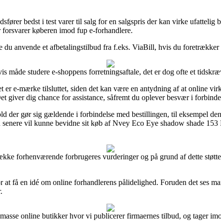
fører bedst i test varer til salg for en salgspris der kan virke ufattelig b
 forsvarer køberen imod fup e-forhandlere.
du anvende et afbetalingstilbud fra f.eks. ViaBill, hvis du foretrækker 
is måde studere e-shoppens forretningsaftale, det er dog ofte et tidskr
et er e-mærke tilsluttet, siden det kan være en antydning af at online 
 Det giver dig chance for assistance, såfremt du oplever besvær i forbind
old der gør sig gældende i forbindelse med bestillingen, til eksempel de
an senere vil kunne bevidne sit køb af Nvey Eco Eye shadow shade 153 
 række forhenværende forbrugeres vurderinger og på grund af dette støtt
at få en idé om online forhandlerens pålidelighed. Foruden det ses ma
.
masse online butikker hvor vi publicerer firmaernes tilbud, og tager im