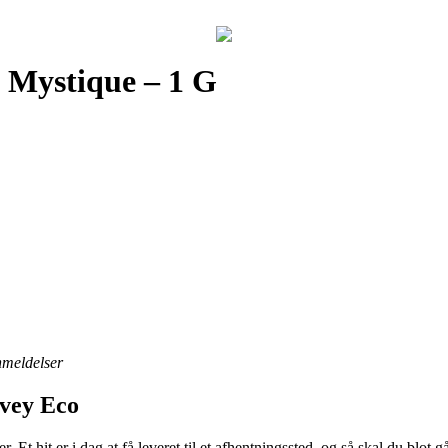
 Mystique – 1 G
anmeldelser
Nvey Eco
r. Et hit er i dag at få leveret til et afhentningssted, og så skal du blot 