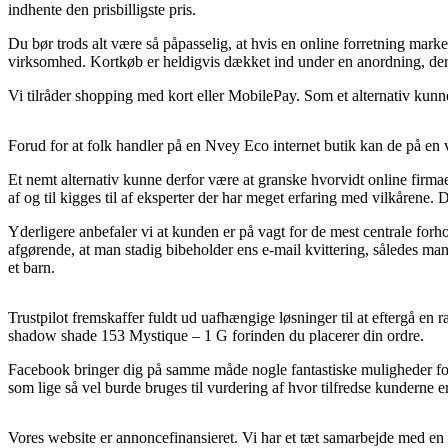
indhente den prisbilligste pris.
Du bør trods alt være så påpasselig, at hvis en online forretning markeds
virksomhed. Kortkøb er heldigvis dækket ind under en anordning, der
Vi tilråder shopping med kort eller MobilePay. Som et alternativ kunne 
Forud for at folk handler på en Nvey Eco internet butik kan de på en v
Et nemt alternativ kunne derfor være at granske hvorvidt online firma
af og til kigges til af eksperter der har meget erfaring med vilkårene.
Yderligere anbefaler vi at kunden er på vagt for de mest centrale forh
afgørende, at man stadig bibeholder ens e-mail kvittering, således m
et barn.
Trustpilot fremskaffer fuldt ud uafhængige løsninger til at eftergå en
shadow shade 153 Mystique – 1 G forinden du placerer din ordre.
Facebook bringer dig på samme måde nogle fantastiske muligheder for 
som lige så vel burde bruges til vurdering af hvor tilfredse kunderne er
Vores website er annoncefinansieret. Vi har et tæt samarbejde med en 