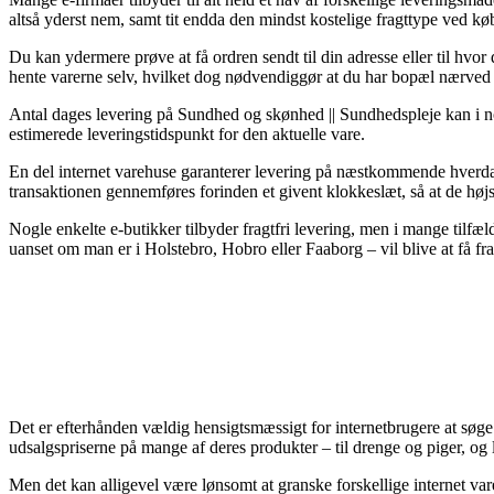
altså yderst nem, samt tit endda den mindst kostelige fragttype ved
Du kan ydermere prøve at få ordren sendt til din adresse eller til hvo
hente varerne selv, hvilket dog nødvendiggør at du har bopæl nærved 
Antal dages levering på Sundhed og skønhed || Sundhedspleje kan i nogl
estimerede leveringstidspunkt for den aktuelle vare.
En del internet varehuse garanterer levering på næstkommende hverd
transaktionen gennemføres forinden et givent klokkeslæt, så at de højs
Nogle enkelte e-butikker tilbyder fragtfri levering, men i mange tilfæl
uanset om man er i Holstebro, Hobro eller Faaborg – vil blive at få fra
Det er efterhånden vældig hensigtsmæssigt for internetbrugere at søge si
udsalgspriserne på mange af deres produkter – til drenge og piger, og 
Men det kan alligevel være lønsomt at granske forskellige internet v