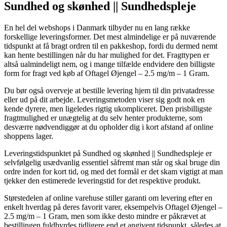
Sundhed og skønhed || Sundhedspleje
En hel del webshops i Danmark tilbyder nu en lang række
forskellige leveringsformer. Det mest almindelige er på nuværende
tidspunkt at få bragt ordren til en pakkeshop, fordi du dermed nemt
kan hente bestillingen når du har mulighed for det. Fragttypen er
altså ualmindeligt nem, og i mange tilfælde endvidere den billigste
form for fragt ved køb af Oftagel Øjengel – 2.5 mg/m – 1 Gram.
Du bør også overveje at bestille levering hjem til din privatadresse
eller ud på dit arbejde. Leveringsmetoden viser sig godt nok en
kende dyrere, men ligeledes rigtig ukompliceret. Den prisbilligste
fragtmulighed er unægtelig at du selv henter produkterne, som
desværre nødvendiggør at du opholder dig i kort afstand af online
shoppens lager.
Leveringstidspunktet på Sundhed og skønhed || Sundhedspleje er
selvfølgelig usædvanlig essentiel såfremt man står og skal bruge din
ordre inden for kort tid, og med det formål er det skam vigtigt at man
tjekker den estimerede leveringstid for det respektive produkt.
Størstedelen af online varehuse stiller garanti om levering efter en
enkelt hverdag på deres favorit varer, eksempelvis Oftagel Øjengel –
2.5 mg/m – 1 Gram, men som ikke desto mindre er påkrævet at
bestillingen fuldbyrdes tidligere end et angivent tidspunkt, således at