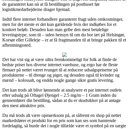
de garanteret kan nå at få bestillingen på posthuset før
logistikmedarbejderne drager hjemad.
Indtil flere internet forhandlere garanterer fragt uden omkostninger,
men for det meste er det kun gældende hvis der indkøbes for et
konkret beløb. Desuden kan man gribe den mest betalelige
leveringstype, som tit – uden hensyn til om du bor tæt på Helsingør,
Korsør eller Gilleleje – er at få fragtmanden til at bringe pakken til et
afhentningssted.
Det har vist sig at være ultra fremkommeligt for folk at finde de
bedste priser hos diverse internet varehuse, og ergo har de fleste
firmaer på nettet været tvunget til at reducere udsalgspriserne på
produkterne – til drenge og piger, og desuden også til kvinder og
mænd – kolossalt, og endda nogle gange sikre gratis levering.
Det kan trods alt blive lønnende at analysere et par internet outlets
efter udsalg på Oftagel Øjengel – 2.5 mg/m – 1 Gram inden du
gennemfører din bestilling, sådan at du er skudsikker på at antage
den mest attraktive pris.
Du må trods alt være opmærksom på, at såfremt en shop på nettet
markedsfører et produkt for en pris som kan ses som hamrende
fordelagtig, så burde det i nogle tilfælde være et symbol på en uægte