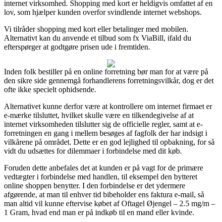
internet virksomhed. Shopping med kort er heldigvis omfattet af en
lov, som hjælper kunden overfor svindlende internet webshops.
Vi tilråder shopping med kort eller betalinger med mobilen.
Alternativt kan du anvende et tilbud som fx ViaBill, ifald du
efterspørger at godtgøre prisen ude i fremtiden.
Inden folk bestiller på en online forretning bør man for at være på
den sikre side gennemgå forhandlerens forretningsvilkår, dog er det
ofte ikke specielt ophidsende.
Alternativet kunne derfor være at kontrollere om internet firmaet er
e-mærke tilsluttet, hvilket skulle være en tilkendegivelse af at
internet virksomheden tilslutter sig de officielle regler, samt at e-
forretningen en gang i mellem besøges af fagfolk der har indsigt i
vilkårene på området. Dette er en god lejlighed til opbakning, for så
vidt du udsættes for dilemmaer i forbindelse med dit køb.
Foruden dette anbefales det at kunden er på vagt for de primære
vedtægter i forbindelse med handlen, til eksempel den bytteret
online shoppen benytter. I den forbindelse er det ydermere
afgørende, at man til enhver tid bibeholder ens faktura e-mail, så
man altid vil kunne eftervise købet af Oftagel Øjengel – 2.5 mg/m –
1 Gram, hvad end man er på indkøb til en mand eller kvinde.