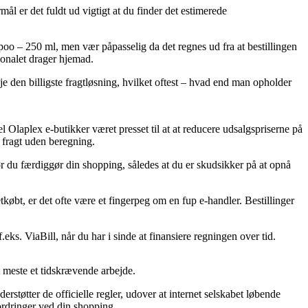
ål er det fuldt ud vigtigt at du finder det estimerede
o – 250 ml, men vær påpasselig da det regnes ud fra at bestillingen
sonalet drager hjemad.
je den billigste fragtløsning, hvilket oftest – hvad end man opholder
el Olaplex e-butikker været presset til at at reducere udsalgspriserne på
å fragt uden beregning.
r du færdiggør din shopping, således at du er skudsikker på at opnå
etkøbt, er det ofte være et fingerpeg om en fup e-handler. Bestillinger
ks. ViaBill, når du har i sinde at finansiere regningen over tid.
t meste et tidskrævende arbejde.
tøtter de officielle regler, udover at internet selskabet løbende
ordringer ved din shopping.