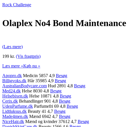
Rock Challenge
Olaplex No4 Bond Maintenance
(Læs mere)
199 kr.
(Vis fragtpris)
Læs mere »
Køb nu »
Apopro.dk
Medicin 5857 4,9
Besøg
Billigvoks.dk
Hår 35985 4,9
Besøg
AustralianBodycare.com
Hud 2891 4,8
Besøg
Med24.dk
Helse 8030 4,8
Besøg
Helsebixen.dk
Helse 10871 4,8
Besøg
Cerix.dk
Behandlinger 901 4,8
Besøg
UdenParfume.dk
Parfumefri 69 4,8
Besøg
Lidtluksus.dk
Beauty 41 4,7
Besøg
Made4men.dk
Mænd 6942 4,7
Besøg
NiceHair.dk
Mænd og kvinder 37612 4,7
Besøg
DanishSkinCare.dk
Beauty 1566 4,6
Besøg