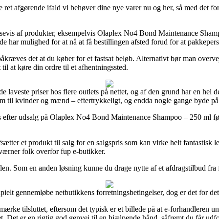
ret afgørende ifald vi behøver dine nye varer nu og her, så med det form
assevis af produkter, eksempelvis Olaplex No4 Bond Maintenance Shampo
e har mulighed for at nå at få bestillingen afsted forud for at pakkeper
åkræves det at du køber for et fastsat beløb. Alternativt bør man overve
il at køre din ordre til et afhentningssted.
de laveste priser hos flere outlets på nettet, og af den grund har en hel d
l som til kvinder og mænd – eftertrykkeligt, og endda nogle gange byde p
tlets efter udsalg på Olaplex No4 Bond Maintenance Shampoo – 250 ml fø
tter et produkt til salg for en salgspris som kan virke helt fantastisk l
værner folk overfor fup e-butikker.
n. Som en anden løsning kunne du drage nytte af et afdragstilbud fra f.e
ielt gennemløbe netbutikkens forretningsbetingelser, dog er det for de
ilsluttet, eftersom det typisk er et billede på at e-forhandleren unders
t. Det er en rigtig god genvej til en hjælpende hånd, såfremt du får udf