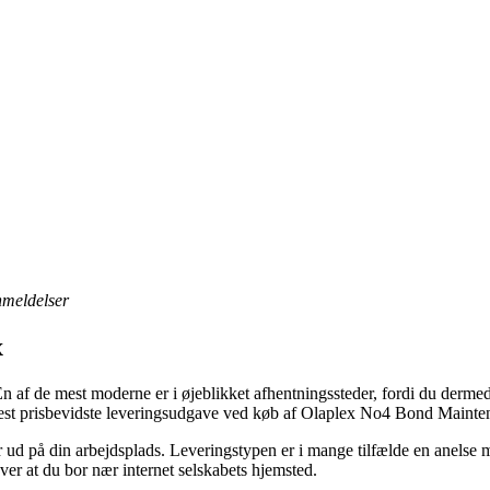
anmeldelser
x
n af de mest moderne er i øjeblikket afhentningssteder, fordi du dermed
n mest prisbevidste leveringsudgave ved køb af Olaplex No4 Bond Main
er ud på din arbejdsplads. Leveringstypen er i mange tilfælde en anels
æver at du bor nær internet selskabets hjemsted.