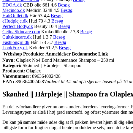
EDOA.dk
CBD olie 661 4,6
Besøg
Mecindo.dk
Medicin 3248 4,5
Besøg
HairOutlet.dk
Hår 53 4,4
Besøg
eHudpleje.dk
Hud 70 4,3
Besøg
Perfect-Body.dk
Beauty 10 4
Besøg
CetinaSkincare.com
Krokodilleolie 2 3,8
Besøg
Cultskincare.dk
Hud 1 3,7
Besøg
Fashiongirl.dk
Hår 173 3,7
Besøg
LookFoxy.dk
Kvinder 51 2,5
Besøg
Webshop
Produkter
Anmeldelser
Bedømmelse
Link
Navn:
Olaplex No4 Bond Maintenance Shampoo – 250 ml
Kategori:
Skønhed || Hårpleje || Shampoo
Producent:
Olaplex
Varenummer:
896364002428
EAN:
896364002428
Vurderet til 4.5 ud af 5 stjerner baseret på 16 
Skønhed || Hårpleje || Shampoo fra Olaple
En del e-forhandlere giver nu om stunder alverdens leveringsformer. E
Leveringstypen er altså i høj grad smertefri, og oftest ydermere de
Du kan på samme måde udse dig at få pakken leveret hjem til dig ell
billigste form for fragt er dog at hente produkterne selv, men dette kr