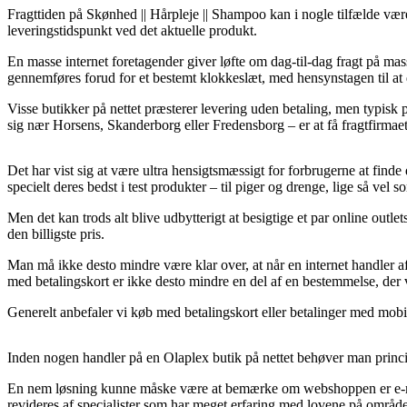
Fragttiden på Skønhed || Hårpleje || Shampoo kan i nogle tilfælde være 
leveringstidspunkt ved det aktuelle produkt.
En masse internet foretagender giver løfte om dag-til-dag fragt på m
gennemføres forud for et bestemt klokkeslæt, med hensynstagen til at d
Visse butikker på nettet præsterer levering uden betaling, men typisk p
sig nær Horsens, Skanderborg eller Fredensborg – er at få fragtfirmaet t
Det har vist sig at være ultra hensigtsmæssigt for forbrugerne at finde 
specielt deres bedst i test produkter – til piger og drenge, lige så ve
Men det kan trods alt blive udbytterigt at besigtige et par online ou
den billigste pris.
Man må ikke desto mindre være klar over, at når en internet handler afsæ
med betalingskort er ikke desto mindre en del af en bestemmelse, der 
Generelt anbefaler vi køb med betalingskort eller betalinger med mobile
Inden nogen handler på en Olaplex butik på nettet behøver man princip
En nem løsning kunne måske være at bemærke om webshoppen er e-mærke t
revideres af specialister som har meget erfaring med lovene på område