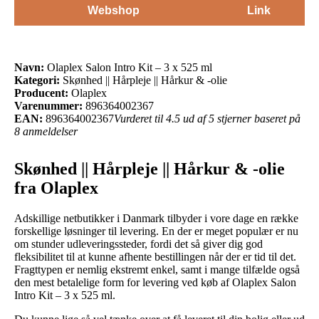
Webshop
Link
Navn:
Olaplex Salon Intro Kit – 3 x 525 ml
Kategori:
Skønhed || Hårpleje || Hårkur & -olie
Producent:
Olaplex
Varenummer:
896364002367
EAN:
896364002367
Vurderet til 4.5 ud af 5 stjerner baseret på
8 anmeldelser
Skønhed || Hårpleje || Hårkur & -olie
fra Olaplex
Adskillige netbutikker i Danmark tilbyder i vore dage en række
forskellige løsninger til levering. En der er meget populær er nu
om stunder udleveringssteder, fordi det så giver dig god
fleksibilitet til at kunne afhente bestillingen når der er tid til det.
Fragttypen er nemlig ekstremt enkel, samt i mange tilfælde også
den mest betalelige form for levering ved køb af Olaplex Salon
Intro Kit – 3 x 525 ml.