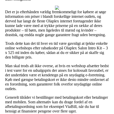
Det er jo efterhånden vældig fremkommeligt for købere at søge
information om priser i blandt forskellige internet outlets, og
derved har langt de fleste Olaplex internet foretagender ikke
kunne lade være med at trykke priserne på en række af deres
produkter – til børn, men ligeledes til mænd og kvinder –
drastisk, og endda nogle gange garantere fragt uden beregning.
Trods dette kan det til hver en tid være gavnligt at tjekke enkelte
online webshops efter rabatkoder på Olaplex Salon Intro Kit – 3
x 525 ml inden du køber, sådan at du er sikker på at skaffe sig
den billigste pris.
Man skal trods alt ikke overse, at hvis en webshop afsætter bedst
i test varer for en udsalgspris der anses for kolossalt favorabel, er
det undertiden være et kendetegn på en snydagtig e-forretning.
Køb med gængse betalingskort er ikke desto mindre omfavnet af
en forordning, som garanterer folk overfor snydagtige online
outlets.
Generelt tilråder vi bestillinger med betalingskort eller betalinger
med mobilen. Som alternativ kan du drage fordel af en
afbetalingsordning som for eksempel ViaBill, når du har til
hensigt at finansiere pengene over flere uger.