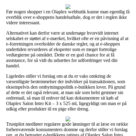
Før nogen shopper i en Olaplex webbutik kunne man egentlig få
overblik over e-shoppens handelsaftale, dog er det i reglen ikke
videre interessant.
Alternativet kan derfor være at undersøge hvorvidt internet
selskabet er støttet af e-mærket, hvilket ofte er en påvisning af at
e-forretningen overholder de danske regler, og at e-shoppen
undertiden revurderes af eksperter som er meget fortrolige
vedtægterne på området. Dette er en god chance for at få
assistance, for så vidt du udsættes for udfordringer ved din
handel.
Ligeledes stiller vi forslag om at du er vaks omkring de
væsentligste bestemmelser der indvirker på transaktionen, som
eksempelvis den ombytningspolitik e-butikken lover. På grund
af dette er det også relevant, at man når som helst gemmer sin
ordremail, så man til enhver tid kan dokumentere sit køb af
Olaplex Salon Intro Kit – 3 x 525 ml, ligegyldigt om man er på
udkig efter produkter til en pige eller dreng.
Trustpilot medfører regulære gode løsninger til at læse en række
forhenværende konsumenters domme og derfor stiller vi forslag
om, at du betragter e-butikkens ratings af Olaplex Salon Intro