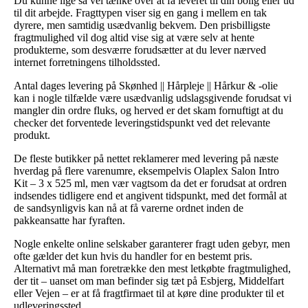
Du kunne lige så vel tænke over at få leveret til din bolig eller ud
til dit arbejde. Fragttypen viser sig en gang i mellem en tak
dyrere, men samtidig usædvanlig bekvem. Den prisbilligste
fragtmulighed vil dog altid vise sig at være selv at hente
produkterne, som desværre forudsætter at du lever nærved
internet forretningens tilholdssted.
Antal dages levering på Skønhed || Hårpleje || Hårkur & -olie
kan i nogle tilfælde være usædvanlig udslagsgivende forudsat vi
mangler din ordre fluks, og herved er det skam fornuftigt at du
checker det forventede leveringstidspunkt ved det relevante
produkt.
De fleste butikker på nettet reklamerer med levering på næste
hverdag på flere varenumre, eksempelvis Olaplex Salon Intro
Kit – 3 x 525 ml, men vær vagtsom da det er forudsat at ordren
indsendes tidligere end et angivent tidspunkt, med det formål at
de sandsynligvis kan nå at få varerne ordnet inden de
pakkeansatte har fyraften.
Nogle enkelte online selskaber garanterer fragt uden gebyr, men
ofte gælder det kun hvis du handler for en bestemt pris.
Alternativt må man foretrække den mest letkøbte fragtmulighed,
der tit – uanset om man befinder sig tæt på Esbjerg, Middelfart
eller Vejen – er at få fragtfirmaet til at køre dine produkter til et
udleveringssted.